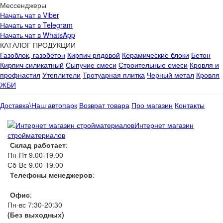
Мессенджеры
Начать чат в Viber
Начать чат в Telegram
Начать чат в WhatsApp
КАТАЛОГ ПРОДУКЦИИ
Газоблок, газобетон
Кирпич рядовой
Керамические блоки
Бетон
Кирпич силикатный
Сыпучие смеси
Строительные смеси
Кровля и
профнастил
Утеплители
Тротуарная плитка
Черный метал
Кровля
ЖБИ
Доставка\Наш автопарк
Возврат товара
Про магазин
Контакты
Интернет магазин
стройматериалов
Склад работает
:
Пн-Пт 9.00-19.00
Сб-Вс 9.00-19.00
Телефоны менеджеров
:
066 1111 444
Офис
:
Пн-вс 7:30-20:30
(Без выходных)