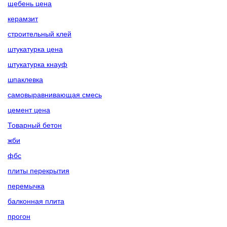
щебень цена
керамзит
строительный клей
штукатурка цена
штукатурка кнауф
шпаклевка
самовыравнивающая смесь
цемент цена
Товарный бетон
жби
фбс
плиты перекрытия
перемычка
балконная плита
прогон