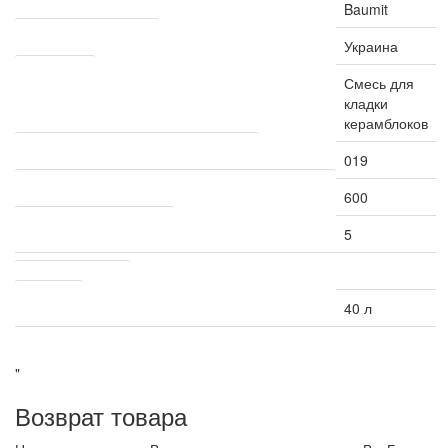
Baumit
Страна производитель
Украина
Назначение
Смесь для
кладки
керамблоков
Коэффициент теплопроводности Вт / мК
019
Плотность сухого теплоизоляционного раствора кг/м3
600
Прочность на сжатие МПа
5
Транспортировка
Упаковка
40 л
"
Возврат товара