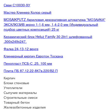
Сваи С10030-9У
Мастер Клинкер Колор серый
MOSAIKPUTZ Акриловая декоративная штукатурка "МОЗАИКА"
ЭКСКЛЮЗИВ зерно 1-1,6 мм, 1,4-2,0 мм (Индивидуальный
подбор цветных композиций) 25 кг
Керамический блок Heluz Family 30 2in1 шлифованный
.300x249x247.
Фалка 24-13-12 венге
Клинкерный кирпич Евротон Тоскана
Пенопласт ПСБ-С .25. 100 мм
Плита ПБ 87.12.22-8К7в.220/В2.П
Кирпич
Блоки стеновые
Утеплители
Сыпучие материалы
Строительные смеси
Товарный бетон
Железобетонные изделия