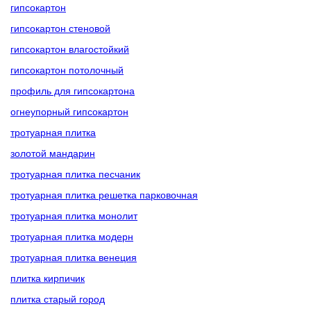
гипсокартон
гипсокартон стеновой
гипсокартон влагостойкий
гипсокартон потолочный
профиль для гипсокартона
огнеупорный гипсокартон
тротуарная плитка
золотой мандарин
тротуарная плитка песчаник
тротуарная плитка решетка парковочная
тротуарная плитка монолит
тротуарная плитка модерн
тротуарная плитка венеция
плитка кирпичик
плитка старый город