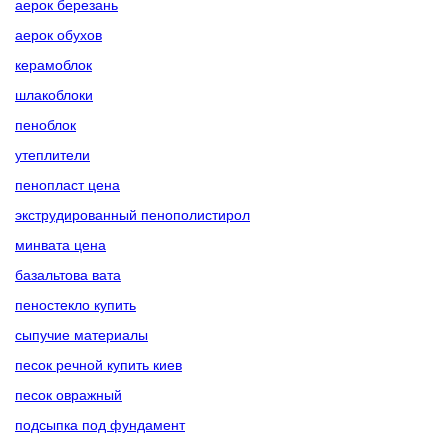
аерок березань
аерок обухов
керамоблок
шлакоблоки
пеноблок
утеплители
пенопласт цена
экструдированный пенополистирол
минвата цена
базальтова вата
пеностекло купить
сыпучие материалы
песок речной купить киев
песок овражный
подсыпка под фундамент