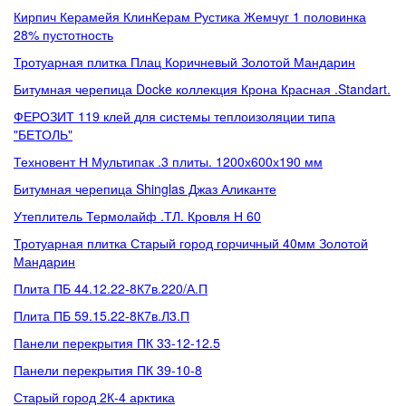
Кирпич Керамейя КлинКерам Рустика Жемчуг 1 половинка
28% пустотность
Тротуарная плитка Плац Коричневый Золотой Мандарин
Битумная черепица Docke коллекция Крона Красная .Standart.
ФЕРОЗИТ 119 клей для системы теплоизоляции типа
"БЕТОЛЬ"
Техновент Н Мультипак .3 плиты. 1200х600х190 мм
Битумная черепица Shinglas Джаз Аликанте
Утеплитель Термолайф .ТЛ. Кровля Н 60
Тротуарная плитка Старый город горчичный 40мм Золотой
Мандарин
Плита ПБ 44.12.22-8К7в.220/А.П
Плита ПБ 59.15.22-8К7в.Л3.П
Панели перекрытия ПК 33-12-12.5
Панели перекрытия ПК 39-10-8
Старый город 2К-4 арктика