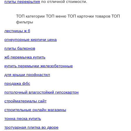
плиты перекрытия
по отличной стоимости.
ТОП категории
ТОП меню
ТОП карточки товаров
ТОП
фильтры
лестницы ж б
огнеупорные кирпичи цена
плиты балконов
жб перемычка купить
купить перемычки железобетонные
для крыши профнастил
продажа фбс
потолочный влагостойкий гипсокартон
стройматериалы сайт
строительные онлайн магазины
тонна песка купить
тротуарная плитка во дворе