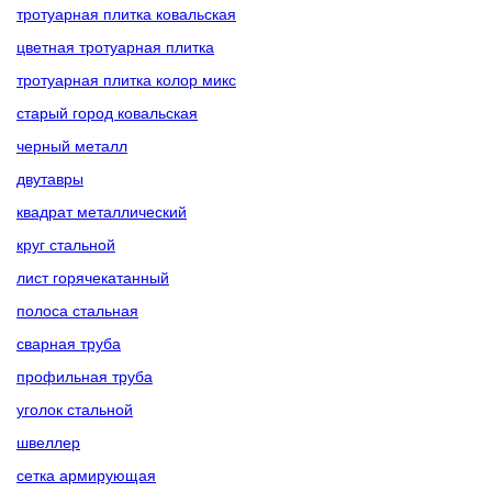
тротуарная плитка ковальская
цветная тротуарная плитка
тротуарная плитка колор микс
старый город ковальская
черный металл
двутавры
квадрат металлический
круг стальной
лист горячекатанный
полоса стальная
сварная труба
профильная труба
уголок стальной
швеллер
сетка армирующая