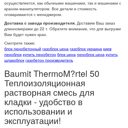
осуществляется, как обычными машинами, так и машинами с
краном-манипулятором. Все детали и стоимость
оговариваются с менеджером.
Доставка с завода производителя.
Доставим Ваш заказ
длинномерами до 22 т. Обратите внимание, что для выгрузки
Вам будет нужен кран.
Смотрите также:
блок пенобетонный
газоблок цена
газоблок украина
киев
пеноблок
купить пенобетон
блок цена
пеноблок цена
купить
шлакоблок
газобетон производитель
Baumit ThermoM?rtel 50
Теплоизоляционная
растворная смесь для
кладки - удобство в
использовании и
эксплуатации!