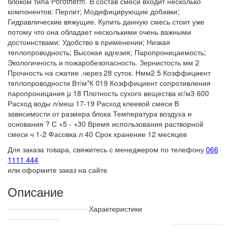
блоком типа Porotherm. В состав смеси входит несколько
компонентов: Перлит; Модифицирующие добавки;
Гидравлические вяжущие. Купить данную смесь стоит уже
потому что она обладает несколькими очень важными
достоинствами: Удобство в применении; Низкая
теплопроводность; Высокая адгезия; Паропроницаемость;
Экологичность и пожаробезопасность. Зернистость мм 2
Прочность на сжатие .через 28 суток. Нмм2 5 Коэффициент
теплопроводности Вт/м*К 019 Коэффициент сопротивления
паропроницания µ 18 Плотность сухого вещества кг/м3 600
Расход воды л/меш 17-19 Расход клеевой смеси В
зависимости от размера блока Температура воздуха и
основания ? С +5 - +30 Время использования растворной
смеси ч 1-2 Фасовка л 40 Срок хранение 12 месяцев
Для заказа товара, свяжитесь с менеджером по телефону
066
1111 444
или оформите заказ на сайте
Описание
Характеристики
Технические характеристики
Производитель