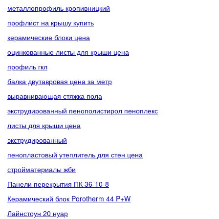
металлопрофиль кропивницкий
профлист на крышу купить
керамические блоки цена
оцинкованные листы для крыши цена
профиль гкл
балка двутавровая цена за метр
выравнивающая стяжка пола
экструдированный пенополистирол пеноплекс
листы для крыши цена
экструдированный
пенопластовый утеплитель для стен цена
стройматериалы жби
Панели перекрытия ПК 36-10-8
Керамический блок Porotherm 44 P+W
Лайнстоун 20 нуар