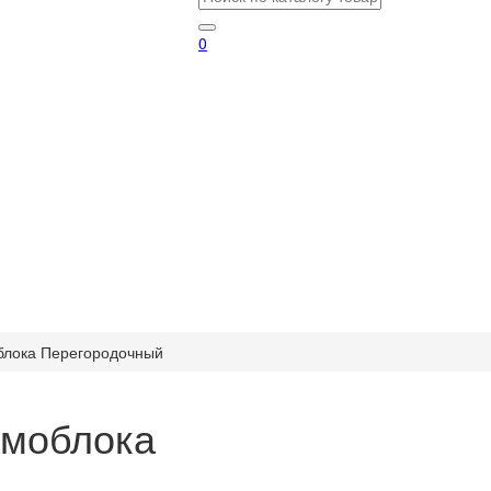
0
блока Перегородочный
амоблока