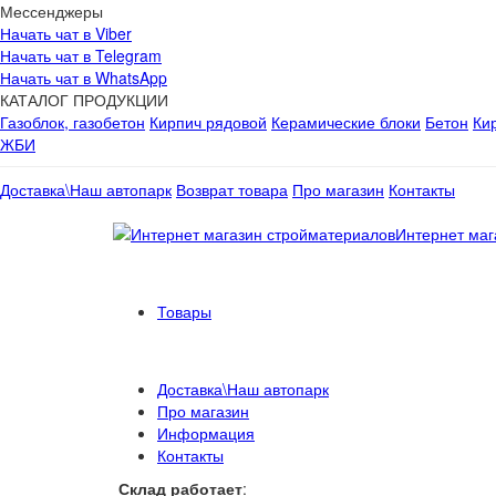
Мессенджеры
Начать чат в Viber
Начать чат в Telegram
Начать чат в WhatsApp
КАТАЛОГ ПРОДУКЦИИ
Газоблок, газобетон
Кирпич рядовой
Керамические блоки
Бетон
Ки
ЖБИ
Доставка\Наш автопарк
Возврат товара
Про магазин
Контакты
Интернет маг
Товары
Доставка\Наш автопарк
Про магазин
Информация
Контакты
Склад работает
: