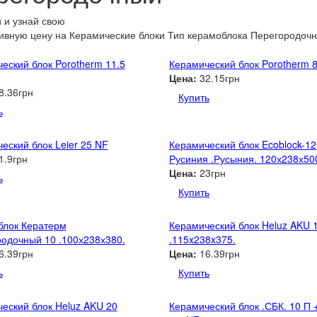
 и узнай свою
ивную цену
на Керамические блоки Тип керамоблока Перегородоч
еский блок Porotherm 11.5
Керамический блок Porotherm 
Цена:
32.15грн
8.36грн
Купить
ь
еский блок Leier 25 NF
Керамический блок Ecoblock-12
1.9грн
Русиния .Русыния. 120х238х50
Цена:
23грн
ь
Купить
блок Кератерм
Керамический блок Heluz AKU 
одочный 10 .100х238х380.
.115x238x375.
6.39грн
Цена:
16.39грн
ь
Купить
еский блок Heluz AKU 20
Керамический блок .СБК. 10 П 