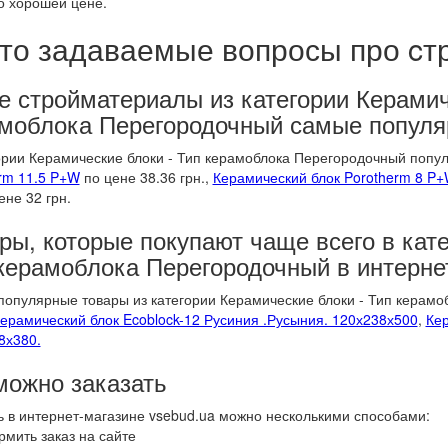
 хорошей цене.
то задаваемые вопросы про c
е стройматериалы из категории Керамич
моблока Перегородочный самые попул
ории Керамические блоки - Тип керамоблока Перегородочный попу
rm 11.5 P+W
по цене 38.36 грн.,
Керамический блок Porotherm 8 P
ене 32 грн.
ры, которые покупают чаще всего в кат
керамоблока Перегородочный в интерне
опулярные товары из категории Керамические блоки - Тип керамо
ерамический блок Ecoblock-12 Русиния .Русыния. 120х238х500
,
Ке
8х380.
можно заказать
ь в интернет-магазине vsebud.ua можно несколькими способами:
мить заказ на сайте