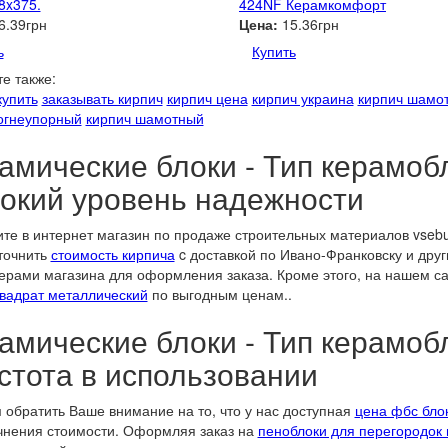
8x375.
424NF Керамкомфорт
6.39грн
Цена:
15.36грн
ь
Купить
е также:
купить
заказывать кирпич
кирпич цена
кирпич украина
кирпич шамо
огнеупорный
кирпич шамотный
амические блоки - Тип керамоб
окий уровень надежности
те в интернет магазин по продаже строительных материалов vseb
точнить
стоимость кирпича
c доставкой по Ивано-Франковску и друг
рами магазина для оформления заказа. Кроме этого, на нашем сай
квадрат металлический
по выгодным ценам..
амические блоки - Тип керамоб
стота в использовании
обратить Ваше внимание на то, что у нас доступная
цена фбс бло
чнения стоимости. Оформляя заказ на
пеноблоки для перегородок