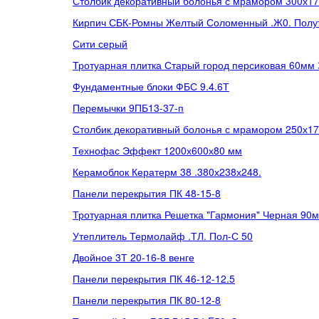
Столбик декоративный болонья с мрамором 300х1
Кирпич СБК-Ромны Желтый Соломенный .Ж0. Полут
Сити серый
Тротуарная плитка Старый город персиковая 60мм
Фундаментные блоки ФБС 9.4.6Т
Перемычки 9ПБ13-37-п
Столбик декоративный болонья с мрамором 250х1
Технофас Эффект 1200х600х80 мм
Керамоблок Кератерм 38 .380х238х248.
Панели перекрытия ПК 48-15-8
Тротуарная плитка Решетка "Гармония" Черная 90
Утеплитель Термолайф .ТЛ. Пол-С 50
Двойное 3Т 20-16-8 венге
Панели перекрытия ПК 46-12-12.5
Панели перекрытия ПК 80-12-8