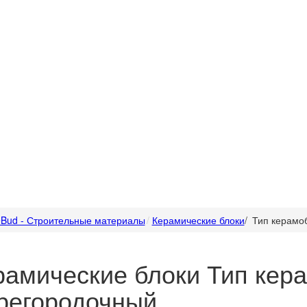
Bud - Строительные материалы
Керамические блоки
/
Тип керамо
рамические блоки Тип кер
регородочный