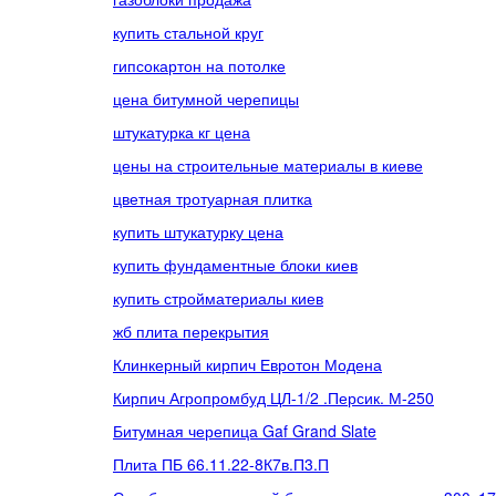
купить стальной круг
гипсокартон на потолке
цена битумной черепицы
штукатурка кг цена
цены на строительные материалы в киеве
цветная тротуарная плитка
купить штукатурку цена
купить фундаментные блоки киев
купить стройматериалы киев
жб плита перекрытия
Клинкерный кирпич Евротон Модена
Кирпич Агропромбуд ЦЛ-1/2 .Персик. М-250
Битумная черепица Gaf Grand Slate
Плита ПБ 66.11.22-8К7в.П3.П