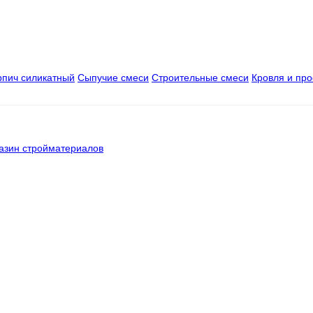
рпич силикатный
Сыпучие смеси
Строительные смеси
Кровля и пр
азин стройматериалов