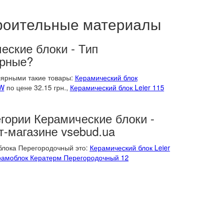
троительные материалы
еские блоки - Тип
ярные?
лярными такие товары:
Керамический блок
+W
по цене 32.15 грн.,
Керамический блок Leier 115
егории Керамические блоки -
т-магазине vsebud.ua
блока Перегородочный это:
Керамический блок Leier
рамоблок Кератерм Перегородочный 12