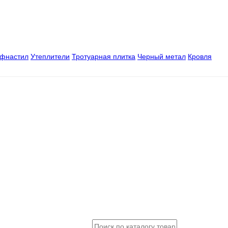
офнастил
Утеплители
Тротуарная плитка
Черный метал
Кровля