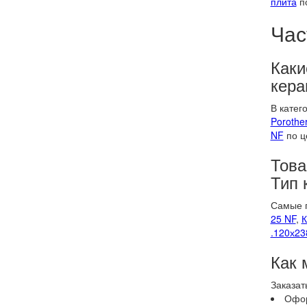
плита
по
Час
Каки
кера
В катег
Porothe
NF
по ц
Това
Тип 
Самые п
25 NF
,
К
.120х23
Как 
Заказат
Офор