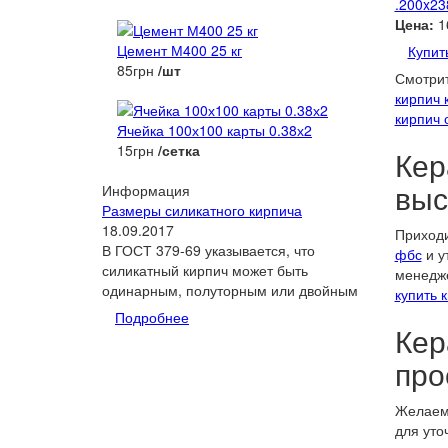
.200x23
Цена:
1
Цемент М400 25 кг
Купит
85грн
/шт
Смотрит
кирпич 
кирпич 
Ячейка 100х100 карты 0.38х2
15грн
/сетка
Кер
выс
Информация
Размеры силикатного кирпича
18.09.2017
Приходи
В ГОСТ 379-69 указывается, что
фбс
и у
силикатный кирпич может быть
менедже
одинарным, полуторным или двойным
купить 
Подробнее
Кер
про
Желаем 
для уто