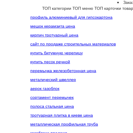
Зака
ТОП категории
ТОП меню
ТОП карточки това
профиль алюминиевый для гипсокартона
мешок керамзита цена
кирпич тротуарный цена
сайт по продаже строительных материалов
купить битумную черепицу
купить песок речной
перемычка железобетонная цена
металический швеллер
аерок газоблок
сортамент перемычек
полоса стальная цена
тротуарная плитка в киеве цена
металлическая профильная труба
газоблоки продажа