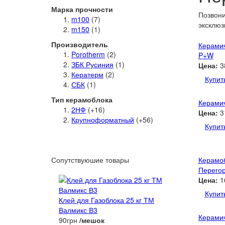
Марка прочности
Позвони
m100
(7)
эксклюз
m150
(1)
Производитель
Керамич
Porotherm
(2)
P+W
ЗБК Русиния
(1)
Цена:
3
Кератерм
(2)
Купит
СБК
(1)
Тип керамоблока
Керамич
2НФ
(+16)
Цена:
3
Крупноформатный
(+56)
Купит
Сопутствуюшие товары
Керамо
Перегор
Цена:
1
Купит
Клей для Газоблока 25 кг ТМ
Валмикс В3
Керамич
90грн
/мешок