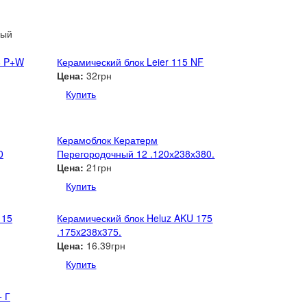
ный
8 P+W
Керамический блок Leier 115 NF
Цена:
32грн
Купить
Керамоблок Кератерм
0
Перегородочный 12 .120х238х380.
Цена:
21грн
Купить
115
Керамический блок Heluz AKU 175
.175x238x375.
Цена:
16.39грн
Купить
+ Г