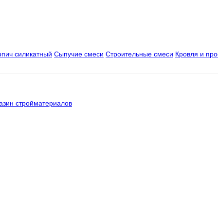
рпич силикатный
Сыпучие смеси
Строительные смеси
Кровля и пр
азин стройматериалов