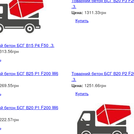
Товарний бетон БСГ В20 Р3 F
.З.
Цена:
1311.33грн
Купить
й бетон БСГ В15 Р4 F50 .З.
313.56грн
ь
й бетон БСГ В25 Р1 F200 W6
Товарний бетон БСГ В20 Р2 F
.З.
269.55грн
Цена:
1251.66грн
ь
Купить
й бетон БСГ В20 Р1 F200 W6
222.57грн
ь