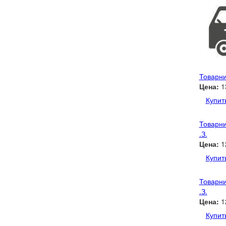
Товарни
Цена:
1
Купит
Товарни
.З.
Цена:
1
Купит
Товарни
.З.
Цена:
1
Купит