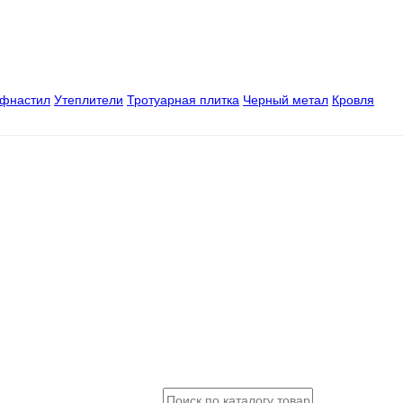
офнастил
Утеплители
Тротуарная плитка
Черный метал
Кровля