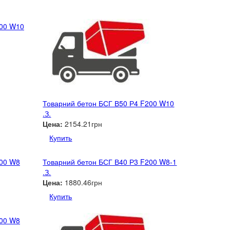
200 W10
Товарний бетон БСГ В50 Р4 F200 W10
.З.
Цена:
2154.21грн
Купить
200 W8
Товарний бетон БСГ В40 Р3 F200 W8-1
.З.
Цена:
1880.46грн
Купить
200 W8