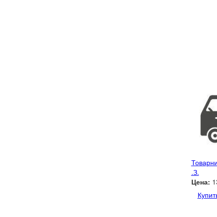
Товарни
.З.
Цена:
1
Купит