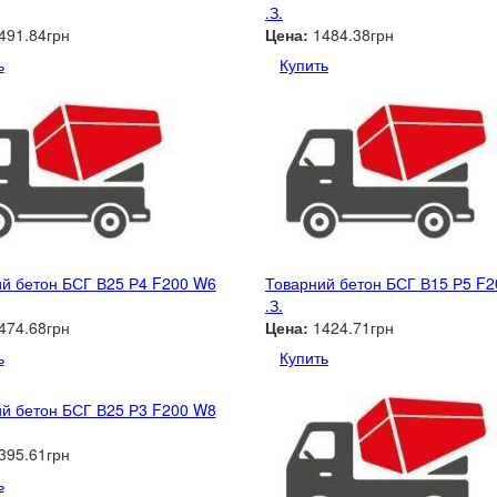
.З.
491.84грн
Цена:
1484.38грн
ь
Купить
й бетон БСГ В25 Р4 F200 W6
Товарний бетон БСГ В15 Р5 F
.З.
474.68грн
Цена:
1424.71грн
ь
Купить
й бетон БСГ В25 Р3 F200 W8
395.61грн
ь