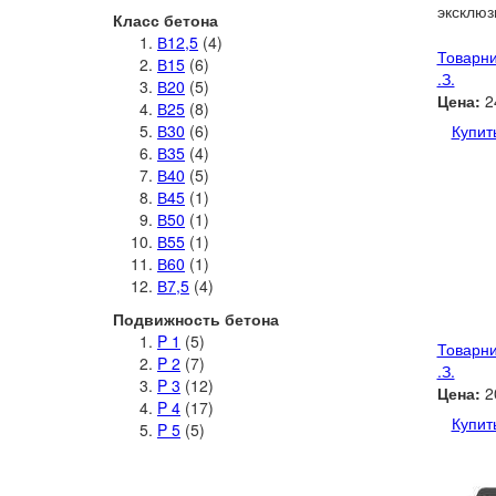
эксклюз
Класс бетона
В12,5
(4)
Товарни
В15
(6)
.З.
В20
(5)
Цена:
2
В25
(8)
В30
(6)
Купит
В35
(4)
В40
(5)
В45
(1)
В50
(1)
В55
(1)
В60
(1)
В7,5
(4)
Подвижность бетона
P 1
(5)
Товарни
P 2
(7)
.З.
P 3
(12)
Цена:
2
P 4
(17)
Купит
P 5
(5)