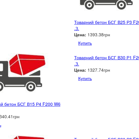
Товарний бетон БСГ В25 Р3 F
.З.
Цена:
1393.38грн
Купить
Товарний бетон БСГ В30 Р1 F
.З.
Цена:
1327.74грн
Купить
й бетон БСГ В15 Р4 F200 W6
340.41грн
ь