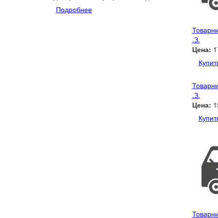
Подробнее
Товарни
.З.
Цена:
1
Купит
Товарни
.З.
Цена:
1
Купит
Товарни