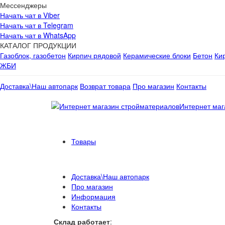
Мессенджеры
Начать чат в Viber
Начать чат в Telegram
Начать чат в WhatsApp
КАТАЛОГ ПРОДУКЦИИ
Газоблок, газобетон
Кирпич рядовой
Керамические блоки
Бетон
Ки
ЖБИ
Доставка\Наш автопарк
Возврат товара
Про магазин
Контакты
Интернет маг
Товары
Доставка\Наш автопарк
Про магазин
Информация
Контакты
Склад работает
: