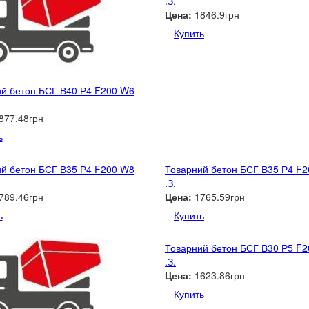
.З.
Цена:
1846.9грн
Купить
й бетон БСГ В40 Р4 F200 W6
877.48грн
ь
й бетон БСГ В35 Р4 F200 W8
Товарний бетон БСГ В35 Р4 F
.З.
789.46грн
Цена:
1765.59грн
ь
Купить
Товарний бетон БСГ В30 Р5 F
.З.
Цена:
1623.86грн
Купить