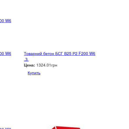
200 W6
200 W6
Товарний бетон БСГ В25 Р2 F200 W6
.З.
Цена:
1324.01грн
Купить