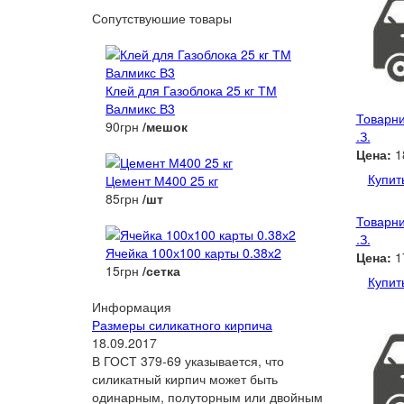
Сопутствуюшие товары
Клей для Газоблока 25 кг ТМ
Валмикс В3
Товарни
90грн
/мешок
.З.
Цена:
1
Купит
Цемент М400 25 кг
85грн
/шт
Товарни
.З.
Ячейка 100х100 карты 0.38х2
Цена:
1
15грн
/сетка
Купит
Информация
Размеры силикатного кирпича
18.09.2017
В ГОСТ 379-69 указывается, что
силикатный кирпич может быть
одинарным, полуторным или двойным