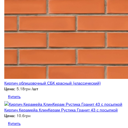
Кирпич облицовочный СБК красный (классический)
Цена:
5.18грн
/шт
Купить
Кирпич Керамейа КлинКерам Рустика Гранит 43 с посыпкой
Цена:
10.6грн
Купить