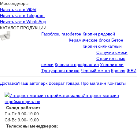
Мессенджеры
Начать чат в Viber
Начать чат в Telegram
Начать чат в WhatsApp
КАТАЛОГ ПРОДУКЦИИ
Газоблок, газобетон
Кирпич рядовой
Керамические блоки
Бетон
Кирпич силикатный
Сыпучие смеси
Строительные
смеси
Кровля и профнастил
Утеплители
Тротуарная плитка
Черный метал
Кровля
ЖБИ
Доставка\Наш автопарк
Возврат товара
Про магазин
Контакты
Интернет магазин
стройматериалов
Склад работает
:
Пн-Пт 9.00-19.00
Сб-Вс 9.00-19.00
Телефоны менеджеров
:
066 1111 444