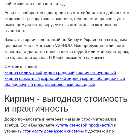
сейсмическая активность и т.д.
Если вы собираетесь достраивать что-либо или же добавляете
кирпичные декоративные мостики, ступеньки и прочее к уже
имеющемуся интерьеру, учитываете стиль, в котором он
выполнен.
Заказать кирпич с доставкой по Киеву и Украине по выгодным
ценам можно в магазине VSEBUD. Вся продукция отличного
качества, а доставка производится фурой или манипулятором,
со склада или завода. В Киеве возможен самовывоз.
Смотрите также:
кирпич силикатный
кирпич рядовой
кирпич огнеупорный
кирпич шамотный
жаростойкий кирпич
кирпич облицовочный
облицовочный цена
облицовочный фасадный
Кирпич - выгодная стоимость
и практичность
Добро пожаловать в интернет магазин стройматериалов
вcебуд. Если Вы желаете
купить стеновой профнастил
и
уточнить
стоимость дренажной системы
c доставкой по