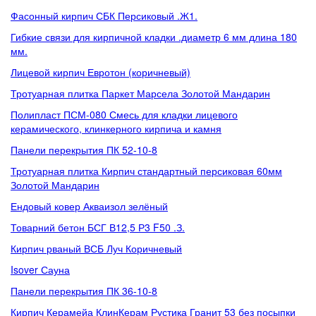
Фасонный кирпич СБК Персиковый .Ж1.
Гибкие связи для кирпичной кладки .диаметр 6 мм длина 180
мм.
Лицевой кирпич Евротон (коричневый)
Тротуарная плитка Паркет Марсела Золотой Мандарин
Полипласт ПСМ-080 Смесь для кладки лицевого
керамического, клинкерного кирпича и камня
Панели перекрытия ПК 52-10-8
Тротуарная плитка Кирпич стандартный персиковая 60мм
Золотой Мандарин
Ендовый ковер Акваизол зелёный
Товарний бетон БСГ В12,5 Р3 F50 .З.
Кирпич рваный ВСБ Луч Коричневый
Isover Сауна
Панели перекрытия ПК 36-10-8
Кирпич Керамейа КлинКерам Рустика Гранит 53 без посыпки