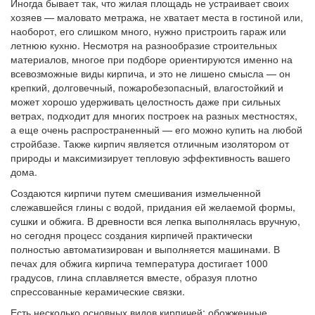
Иногда бывает так, что жилая площадь не устраивает своих
хозяев — маловато метража, не хватает места в гостиной или,
наоборот, его слишком много, нужно пристроить гараж или
летнюю кухню. Несмотря на разнообразие строительных
материалов, многое при подборе ориентируются именно на
всевозможные виды кирпича, и это не лишено смысла — он
крепкий, долговечный, пожаробезопасный, влагостойкий и
может хорошо удерживать целостность даже при сильных
ветрах, подходит для многих построек на разных местностях,
а еще очень распространенный — его можно купить на любой
стройбазе. Также кирпич является отличным изолятором от
природы и максимизирует тепловую эффективность вашего
дома.
Создаются кирпичи путем смешивания измельченной
слежавшейся глины с водой, придания ей желаемой формы,
сушки и обжига. В древности вся лепка выполнялась вручную,
но сегодня процесс создания кирпичей практически
полностью автоматизирован и выполняется машинами. В
печах для обжига кирпича температура достигает 1000
градусов, глина сплавляется вместе, образуя плотно
спрессованные керамические связки.
Есть несколько основных видов кирпичей: обожженные,