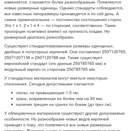
изменяется, становится более разнообразным. Появляются
новые размерные единицы. Однако стандарты соблюдаются,
все известные типоразмеры производятся и по сей день. А
самое примечательное — постоянство соотношения сторон.
Это 1 к 1, 2 к 1 и 4 — по сторонам, соответственно. Такие
пропорции позитивно влияют на прочность кладки. Но
размерный диапазон разнообразен.
Существуют стандартизированные размеры одинарных,
двойных и полуторных кирпичей. Они составляют 250?120?65,
250?120?138 и 250?120?88 мм. Также существует
европейский стандарт (это данные 250?85?65 мм) и
модульный кирпич со сторонам 250?85?65 мм.
У стандартных материалов могут иметься некоторые
отклонения. Сегодня допустимыми считаются:
сколы, не превышающие 1,5 см;
грань, искривленная не более чем на 30 мм;
наличие трещин на гранях по бокам (до трех см).
У облицовочных материалов существуют другие допускаемые
особенности. Но разнообразие новых видов кирпичей
приводит к тому, что появляются все новые размерные
стандарты. Впрочем, у самых современных типов не только