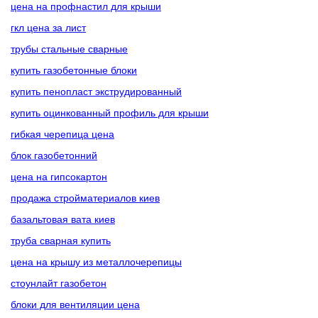
цена на профнастил для крыши
гкл цена за лист
трубы стальные сварные
купить газобетонные блоки
купить пенопласт экструдированный
купить оцинкованный профиль для крыши
гибкая черепица цена
блок газобетонний
цена на гипсокартон
продажа стройматериалов киев
базальтовая вата киев
труба сварная купить
цена на крышу из металлочерепицы
стоунлайт газобетон
блоки для вентиляции цена