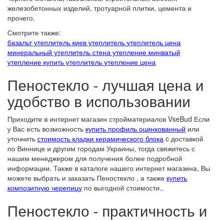
железобетонных изделий, тротуарной плитки, цемента и
прочего.
Смотрите также:
базальт утеплитель
киев утеплитель
утеплитель цена
минеральный утеплитель
стена утепление
минватый
утепление
купить утеплитель
утепление цена
Пеностекло - лучшая цена и
удобство в использовании
Приходите в интернет магазин стройматериалов VseBud Если
у Вас есть возможность
купить профиль оцинкованный
или
уточнить
стоимость кладки керамического блока
c доставкой
по Виннице и другим городам Украины, тогда свяжитесь с
нашим менеджером для получения более подробной
информации. Также в каталоге нашего интернет магазина, Вы
можете выбрать и заказать Пеностекло , а также
купить
композитную черепицу
по выгодной стоимости..
Пеностекло - практичность и