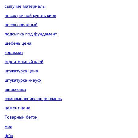
сыпучие материалы
песок речной купить киев
песок овражный
подсыпка под фундамент
щебень цена
керамзит
строительный клей
штукатурка цена
штукатурка кнауф
шпаклевка
самовыравнивающая смесь
цемент цена
Товарный бетон
жби
фбс