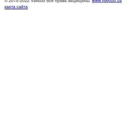
© 2015-2022 Vsebud Все права защищены.
www.vsebud.ua
карта сайта