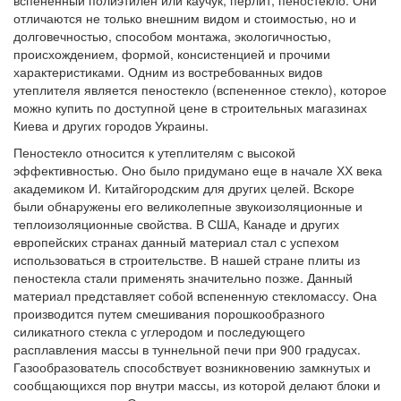
вспененный полиэтилен или каучук, перлит, пеностекло. Они
отличаются не только внешним видом и стоимостью, но и
долговечностью, способом монтажа, экологичностью,
происхождением, формой, консистенцией и прочими
характеристиками. Одним из востребованных видов
утеплителя является пеностекло (вспененное стекло), которое
можно купить по доступной цене в строительных магазинах
Киева и других городов Украины.
Пеностекло относится к утеплителям с высокой
эффективностью. Оно было придумано еще в начале ХХ века
академиком И. Китайгородским для других целей. Вскоре
были обнаружены его великолепные звукоизоляционные и
теплоизоляционные свойства. В США, Канаде и других
европейских странах данный материал стал с успехом
использоваться в строительстве. В нашей стране плиты из
пеностекла стали применять значительно позже. Данный
материал представляет собой вспененную стекломассу. Она
производится путем смешивания порошкообразного
силикатного стекла с углеродом и последующего
расплавления массы в туннельной печи при 900 градусах.
Газообразователь способствует возникновению замкнутых и
сообщающихся пор внутри массы, из которой делают блоки и