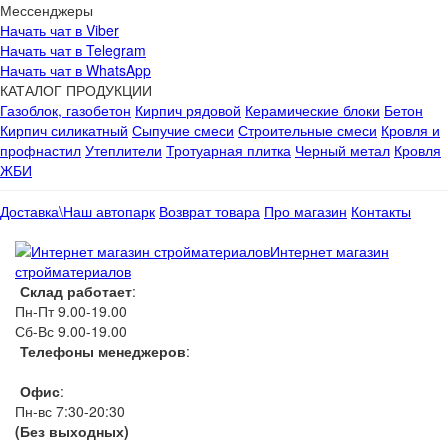
Мессенджеры
Начать чат в Viber
Начать чат в Telegram
Начать чат в WhatsApp
КАТАЛОГ ПРОДУКЦИИ
Газоблок, газобетон
Кирпич рядовой
Керамические блоки
Бетон
Кирпич силикатный
Сыпучие смеси
Строительные смеси
Кровля и
профнастил
Утеплители
Тротуарная плитка
Черный метал
Кровля
ЖБИ
Доставка\Наш автопарк
Возврат товара
Про магазин
Контакты
Интернет магазин
стройматериалов
Склад работает
:
Пн-Пт 9.00-19.00
Сб-Вс 9.00-19.00
Телефоны менеджеров
:
066 1111 444
Офис
:
Пн-вс 7:30-20:30
(Без выходных)