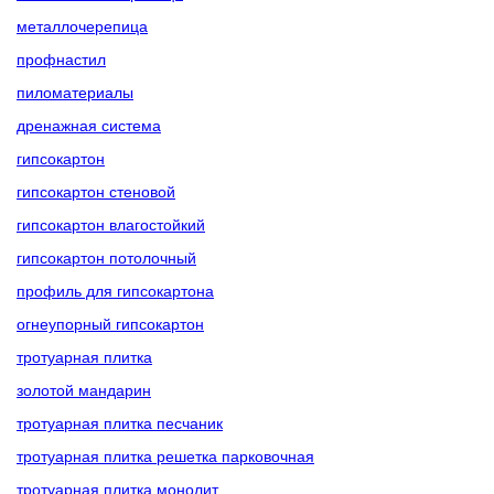
металлочерепица
профнастил
пиломатериалы
дренажная система
гипсокартон
гипсокартон стеновой
гипсокартон влагостойкий
гипсокартон потолочный
профиль для гипсокартона
огнеупорный гипсокартон
тротуарная плитка
золотой мандарин
тротуарная плитка песчаник
тротуарная плитка решетка парковочная
тротуарная плитка монолит