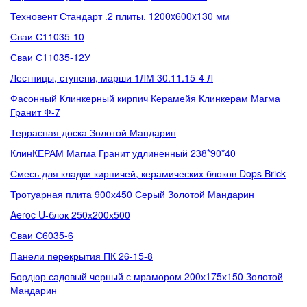
Техновент Стандарт .2 плиты. 1200x600x130 мм
Сваи С11035-10
Сваи С11035-12У
Лестницы, ступени, марши 1ЛМ 30.11.15-4 Л
Фасонный Клинкерный кирпич Керамейя Клинкерам Магма
Гранит Ф-7
Террасная доска Золотой Мандарин
КлинКЕРАМ Магма Гранит удлиненный 238*90*40
Смесь для кладки кирпичей, керамических блоков Dops Brick
Тротуарная плита 900х450 Серый Золотой Мандарин
Aeroc U-блок 250х200х500
Сваи С6035-6
Панели перекрытия ПК 26-15-8
Бордюр садовый черный с мрамором 200х175х150 Золотой
Мандарин