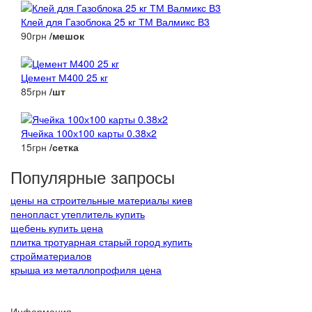
Клей для Газоблока 25 кг ТМ Валмикс В3
90грн
/мешок
Цемент М400 25 кг
85грн
/шт
Ячейка 100х100 карты 0.38х2
15грн
/сетка
Популярные запросы
цены на строительные материалы киев
пенопласт утеплитель купить
щебень купить цена
плитка тротуарная старый город купить
стройматериалов
крыша из металлопрофиля цена
Информация