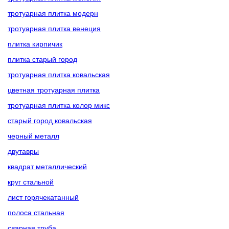
тротуарная плитка модерн
тротуарная плитка венеция
плитка кирпичик
плитка старый город
тротуарная плитка ковальская
цветная тротуарная плитка
тротуарная плитка колор микс
старый город ковальская
черный металл
двутавры
квадрат металлический
круг стальной
лист горячекатанный
полоса стальная
сварная труба