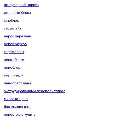
огнеупорный кирпич
стеновые блоки
газоблок
стоунлайт
аерок березань
аерок обухов
керамоблок
шлакоблоки
пеноблок
утеплители
пенопласт цена
экструдированный пенополистирол
минвата цена
базальтова вата
пеностекло купить