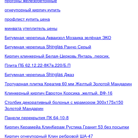
прогоны железобетонные
огнеупорный кирпич купить
профлист купить цена
минвата утеплитель цены
Битумная черепица Акваизол Мозаика зелёная ЭКО
Битумная черепица Shinglas Ранчо Серый
Кирпич клинкерный Белая-Церковь Янтарь .персик.
Плита ПБ 62.12.22-8К7в.220/Б.П
Битумная черепица Shinglas Джаз
Тротуарная плитка Креатив 60 мм Желтый Золотой Мандарин
Клинкерный кирпич Евротон Корсика .желтый. ВФ-16
Столбик декоративный болонья с мрамором 300х175х150
Золотой Мандарин
Панели перекрытия ПК 64-10-8
Кирпич Керамейа КлинКерам Рустика Гранит 53 без посыпки
Кирпич огнеупорный Клин ребровой ША-47