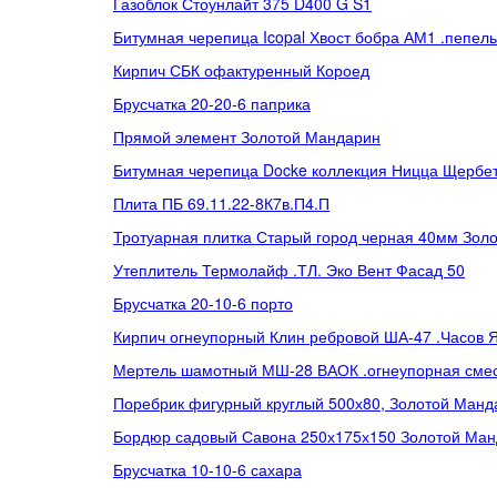
Газоблок Стоунлайт 375 D400 G S1
Битумная черепица Icopal Хвост бобра АМ1 .пепел
Кирпич СБК офактуренный Короед
Брусчатка 20-20-6 паприка
Прямой элемент Золотой Мандарин
Битумная черепица Docke коллекция Ницца Щербе
Плита ПБ 69.11.22-8К7в.П4.П
Тротуарная плитка Старый город черная 40мм Зол
Утеплитель Термолайф .ТЛ. Эко Вент Фасад 50
Брусчатка 20-10-6 порто
Кирпич огнеупорный Клин ребровой ША-47 .Часов Я
Мертель шамотный МШ-28 ВАОК .огнеупорная смес
Поребрик фигурный круглый 500х80, Золотой Манд
Бордюр садовый Савона 250х175х150 Золотой Ма
Брусчатка 10-10-6 сахара