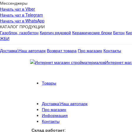
Мессенджеры
Начать чат в Viber
Начать чат в Telegram
Начать чат в WhatsApp
КАТАЛОГ ПРОДУКЦИИ
Газоблок, газобетон
Кирпич рядовой
Керамические блоки
Бетон
Ки
ЖБИ
Доставка\Наш автопарк
Возврат товара
Про магазин
Контакты
Интернет маг
Товары
Доставка\Наш автопарк
Про магазин
Информация
Контакты
Склад работает
: