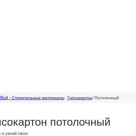
Bud - Строительные материалы
Гипсокартон
/
Потолочный
псокартон потолочный
 и узнай свою