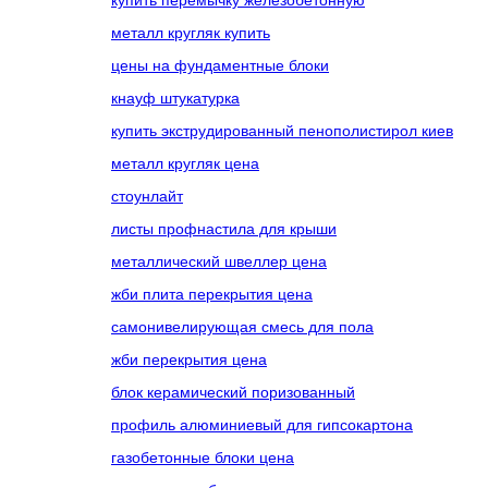
металл кругляк купить
цены на фундаментные блоки
кнауф штукатурка
купить экструдированный пенополистирол киев
металл кругляк цена
стоунлайт
листы профнастила для крыши
металлический швеллер цена
жби плита перекрытия цена
самонивелирующая смесь для пола
жби перекрытия цена
блок керамический поризованный
профиль алюминиевый для гипсокартона
газобетонные блоки цена