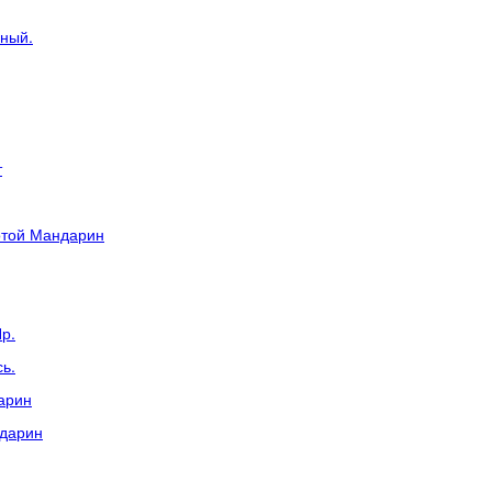
ьный.
т
отой Мандарин
р.
ь.
арин
ндарин