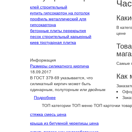
Час
клей строительный
купить гипсокартон на потолок
Каки
профиль металлический для
гипсокартона
В катег
бетонные плиты перекрытия
цене
песок строительный карьерный
киев тротуарная плитка
Това
мага
Информация
Самые п
Размеры силикатного кирпича
18.09.2017
Как 
В ГОСТ 379-69 указывается, что
силикатный кирпич может быть
Заказат
одинарным, полуторным или двойным
Офор
Подробнее
Зака
ТОП категории
ТОП меню
ТОП карточки това
стяжка смесь цена
крыша из битумной черепицы цена
купить перемычку железобетонную