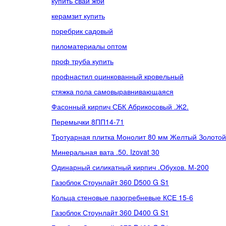
купить сваи жби
керамзит купить
поребрик садовый
пиломатериалы оптом
проф труба купить
профнастил оцинкованный кровельный
стяжка пола самовыравнивающаяся
Фасонный кирпич СБК Абрикосовый .Ж2.
Перемычки 8ПП14-71
Тротуарная плитка Монолит 80 мм Желтый Золото
Минеральная вата .50. Izovat 30
Одинарный силикатный кирпич .Обухов. М-200
Газоблок Стоунлайт 360 D500 G S1
Кольца стеновые пазогребневые КСЕ 15-6
Газоблок Стоунлайт 360 D400 G S1