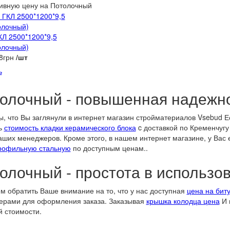
ивную цену
на Потолочный
КЛ 2500*1200*9,5
олочный)
8грн
/шт
ь
олочный - повышенная надежно
, что Вы заглянули в интернет магазин стройматериалов Vsebud 
ь
стоимость кладки керамического блока
c доставкой по Кременчугу
аших менеджеров. Кроме этого, в нашем интернет магазине, у Вас
рофильную стальную
по доступным ценам..
олочный - простота в использо
м обратить Ваше внимание на то, что у нас доступная
цена на бит
ерами для оформления заказа. Заказывая
крышка колодца цена
И 
 стоимости.