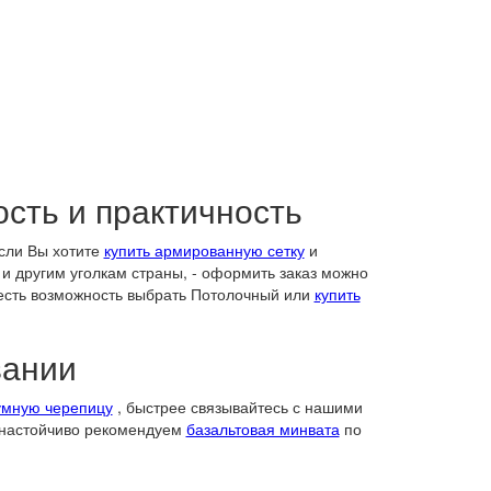
сть и практичность
Если Вы хотите
купить армированную сетку
и
 и другим уголкам страны, - оформить заказ можно
 есть возможность выбрать Потолочный или
купить
вании
умную черепицу
, быстрее связывайтесь с нашими
настойчиво рекомендуем
базальтовая минвата
по