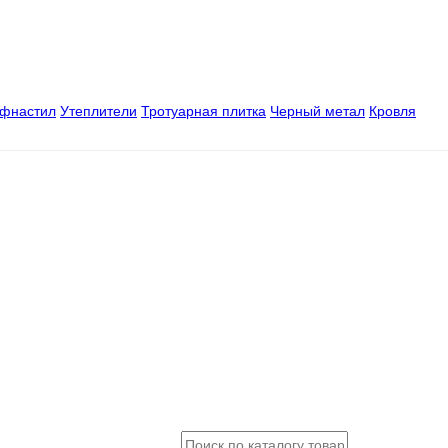
офнастил
Утеплители
Тротуарная плитка
Черный метал
Кровля