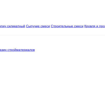
рпич силикатный
Сыпучие смеси
Строительные смеси
Кровля и пр
азин стройматериалов