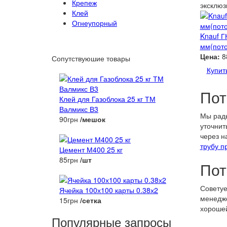
Крепеж
эксклюз
Клей
Огнеупорный
Knauf Г
мм(пот
Цена:
8
Сопутствуюшие товары
Купит
Пот
Клей для Газоблока 25 кг ТМ
Валмикс В3
Мы рады
90грн
/мешок
уточнит
через н
трубу п
Цемент М400 25 кг
85грн
/шт
Пот
Советуе
Ячейка 100х100 карты 0.38х2
менедж
15грн
/сетка
хорошей
Популярные запросы