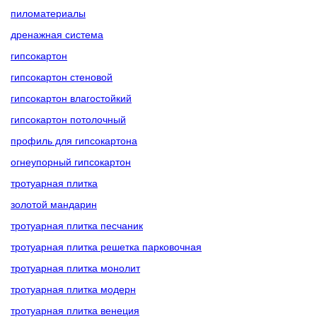
пиломатериалы
дренажная система
гипсокартон
гипсокартон стеновой
гипсокартон влагостойкий
гипсокартон потолочный
профиль для гипсокартона
огнеупорный гипсокартон
тротуарная плитка
золотой мандарин
тротуарная плитка песчаник
тротуарная плитка решетка парковочная
тротуарная плитка монолит
тротуарная плитка модерн
тротуарная плитка венеция