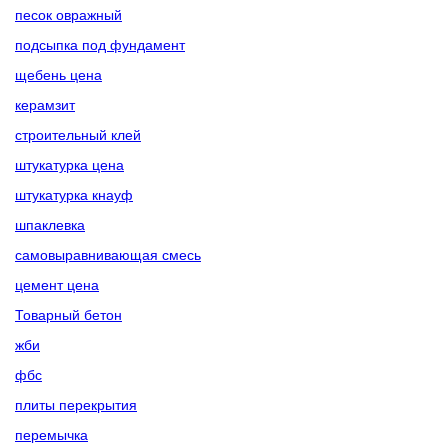
песок овражный
подсыпка под фундамент
щебень цена
керамзит
строительный клей
штукатурка цена
штукатурка кнауф
шпаклевка
самовыравнивающая смесь
цемент цена
Товарный бетон
жби
фбс
плиты перекрытия
перемычка