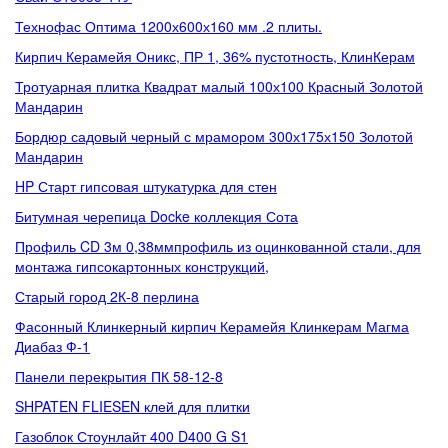
Технофас Оптима 1200х600х160 мм .2 плиты.
Кирпич Керамейя Оникс, ПР 1, 36% пустотность, КлинКерам
Тротуарная плитка Квадрат малый 100х100 Красный Золотой
Мандарин
Бордюр садовый черный с мрамором 300х175х150 Золотой
Мандарин
HP Старт гипсовая штукатурка для стен
Битумная черепица Docke коллекция Сота
Профиль CD 3м 0,38ммпрофиль из оцинкованной стали, для
монтажа гипсокартонных конструкций,
Старый город 2К-8 перлина
Фасонный Клинкерный кирпич Керамейя Клинкерам Магма
Диабаз Ф-1
Панели перекрытия ПК 58-12-8
SHPATEN FLIESEN клей для плитки
Газоблок Стоунлайт 400 D400 G S1