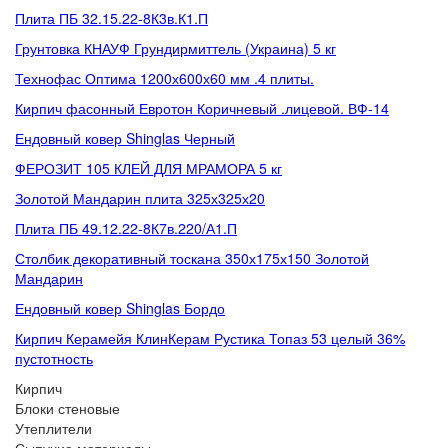
Плита ПБ 32.15.22-8К3в.К1.П
Грунтовка КНАУФ Грундирмиттель (Украина) 5 кг
Технофас Оптима 1200х600х60 мм .4 плиты.
Кирпич фасонный Евротон Коричневый .лицевой. ВФ-14
Ендовный ковер Shinglas Черный
ФЕРОЗИТ 105 КЛЕЙ ДЛЯ МРАМОРА 5 кг
Золотой Мандарин плита 325х325х20
Плита ПБ 49.12.22-8К7в.220/А1.П
Столбик декоративный тоскана 350х175х150 Золотой
Мандарин
Ендовный ковер Shinglas Бордо
Кирпич Керамейя КлинКерам Рустика Топаз 53 целый 36%
пустотность
Кирпич
Блоки стеновые
Утеплители