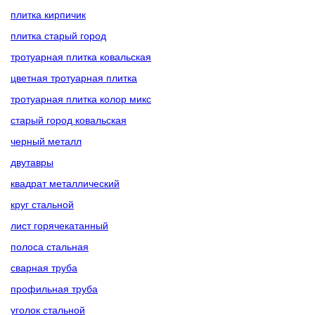
плитка кирпичик
плитка старый город
тротуарная плитка ковальская
цветная тротуарная плитка
тротуарная плитка колор микс
старый город ковальская
черный металл
двутавры
квадрат металлический
круг стальной
лист горячекатанный
полоса стальная
сварная труба
профильная труба
уголок стальной