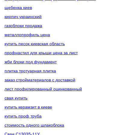
щебенка киев
кирпич украинский
газоблоки продажа
металлопрофиль цена
купить песок киевская область
профнастил для крыши цена за лист
жби блоки под фундамент
плитка тротуарная плитка
заказ стройматериалов с доставкой
лист профилированный оцинкованный
свая купить
купить керамзит в киеве
купить проф труба
стоимость одного шлакоблока
Сваи С13035-11У