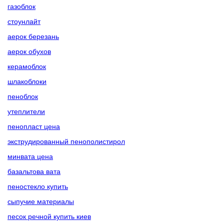
газоблок
стоунлайт
аерок березань
аерок обухов
керамоблок
шлакоблоки
пеноблок
утеплители
пенопласт цена
экструдированный пенополистирол
минвата цена
базальтова вата
пеностекло купить
сыпучие материалы
песок речной купить киев