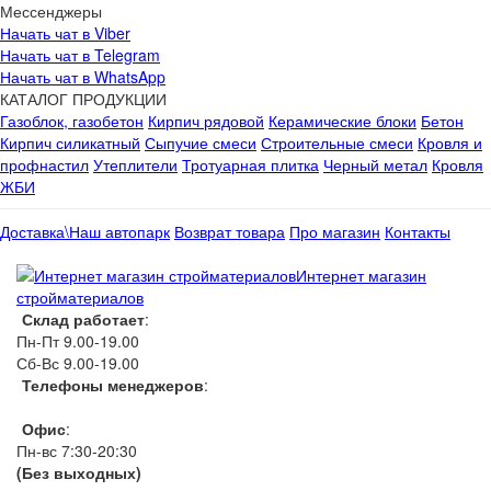
Мессенджеры
Начать чат в Viber
Начать чат в Telegram
Начать чат в WhatsApp
КАТАЛОГ ПРОДУКЦИИ
Газоблок, газобетон
Кирпич рядовой
Керамические блоки
Бетон
Кирпич силикатный
Сыпучие смеси
Строительные смеси
Кровля и
профнастил
Утеплители
Тротуарная плитка
Черный метал
Кровля
ЖБИ
Доставка\Наш автопарк
Возврат товара
Про магазин
Контакты
Интернет магазин
стройматериалов
Склад работает
:
Пн-Пт 9.00-19.00
Сб-Вс 9.00-19.00
Телефоны менеджеров
:
066 1111 444
Офис
:
Пн-вс 7:30-20:30
(Без выходных)