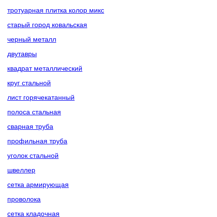
тротуарная плитка колор микс
старый город ковальская
черный металл
двутавры
квадрат металлический
круг стальной
лист горячекатанный
полоса стальная
сварная труба
профильная труба
уголок стальной
швеллер
сетка армирующая
проволока
сетка кладочная