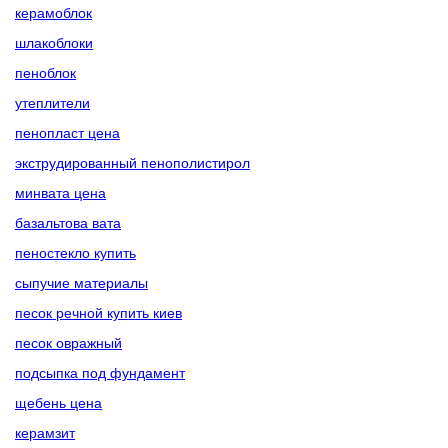
керамоблок
шлакоблоки
пеноблок
утеплители
пенопласт цена
экструдированный пенополистирол
минвата цена
базальтова вата
пеностекло купить
сыпучие материалы
песок речной купить киев
песок овражный
подсыпка под фундамент
щебень цена
керамзит