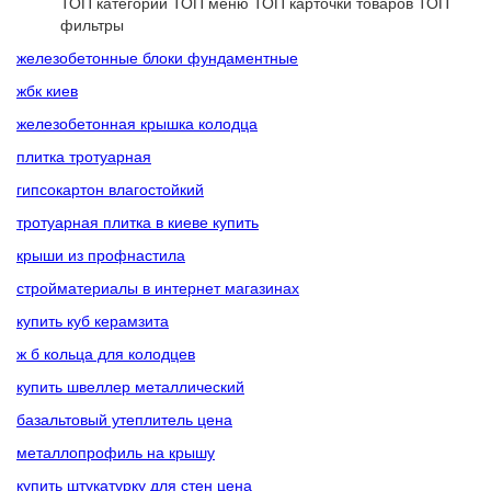
ТОП категории
ТОП меню
ТОП карточки товаров
ТОП
фильтры
железобетонные блоки фундаментные
жбк киев
железобетонная крышка колодца
плитка тротуарная
гипсокартон влагостойкий
тротуарная плитка в киеве купить
крыши из профнастила
стройматериалы в интернет магазинах
купить куб керамзита
ж б кольца для колодцев
купить швеллер металлический
базальтовый утеплитель цена
металлопрофиль на крышу
купить штукатурку для стен цена