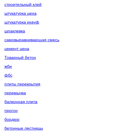
строительный клей
штукатурка цена
штукатурка кнауф
шпаклевка
самовыравнивающая смесь
цемент цена
Товарный бетон
жби
фбс
плиты перекрытия
перемычка
балконная плита
прогон
бордюр
бетонные лестницы