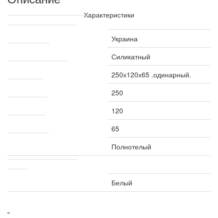
Характеристики
Технические характеристики
Страна производитель
Украина
Вид кирпича
Силикатный
Размер кирпича, мм
250х120х65 .одинарный.
Длина, мм
250
Ширина, мм
120
Высота, мм
65
Тип кирпича
Полнотелый
Другие характеристики
Цвет
Белый
"