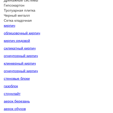
Дренажные системы
Гипсокартон
Тротуарная плитка
Черный металл
Сетка кладочная
кирпич
облицовочный кирпич
кирпич рядовой
силикатный кирпич
огнеупорный кирпич
клинкерный кирпич
огнеупорный кирпич
стеновые блоки
газоблок
стоунлайт
аерок березань
аерок обухов