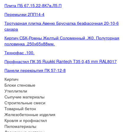
Плита ПБ 67.15.22-8К7в.Л5.П
Перемычки 2ПП14-4
Тротуарная плитка Авеню Брусчатка безфасочная 20-10-6
сахара
Кирпич СБК-Ромны Желтый Соломенный .Ж0. Полуторная
половинка .250х65х88мм.
Технофас .100.
Профнастил ПК 35 Ruukki Rantech T35 0,45 mm RAL8017
Панели перекрытия ПК 57-12-8
Кирпич
Блоки стеновые
Утеплители
Сыпучие материалы
Строительные смеси
Товарный бетон
Железобетонные изделия
Кровля и профнастил
Пиломатериалы