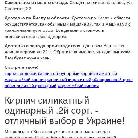
Самовывоз с нашего склада.
Склад находится по адресу ул.
Сновская, 22
Доставка по Киеву и области.
Доставка по Киеву и области
осуществляется, как обычными машинами, так и машинами с
краном-манипулятором. Все детали и стоимость
оговариваются с менеджером.
Доставка с завода производителя.
Доставим Ваш заказ
длинномерами до 22 т. Обратите внимание, что для выгрузки
Вам будет нужен кран.
Смотрите также:
кирпич рядовой
кирпич огнеупорный
кирпич шамотный
жаростойкий кирпич
кирпич облицовочный
облицовочный цена
облицовочный фасадный
жаростойкий кирпич
Кирпич силикатный
одинарный .2й сорт. -
отличный выбор в Украине!
Мы рады, что Вы заглянули в интернет магазин для
строительства Vsebud Если Вы хотите
купить стеновой