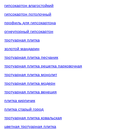
гипсокартон влагостойкий
гипсокартон потолочный
профиль для гипсокартона
огнеупорный гипсокартон
тротуарная плитка
золотой мандарин
тротуарная плитка песчаник
тротуарная плитка решетка парковочная
тротуарная плитка монолит
тротуарная плитка модерн
тротуарная плитка венеция
плитка кирпичик
плитка старый город
тротуарная плитка ковальская
цветная тротуарная плитка