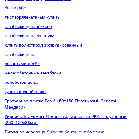
блоки фбс
лист горячекатаный купить
газоблоки цена в киеве
газоблоки цена за штуку
купить полистирол экструдированный
газоблоки цена
ассортимент жби
железобетонные вентблоки
пенобетон цена
купить речной песок
Тротуарная плитка Ромб 150х150 Персиковый Золотой
Мандарин
Кирпич СБК-Ромны Желтый Абрикосовый .Ж2. Полуторный
.250х120х88мм.
Битумная черепица Shinglas Континент Америка