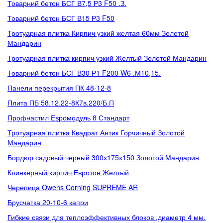
Товарний бетон БСГ В7,5 Р3 F50 .З.
Товарний бетон БСГ В15 Р3 F50
Тротуарная плитка Кирпич узкий желтая 60мм Золотой
Мандарин
Тротуарная плитка кирпич узкий Желтый Золотой Мандарин
Товарний бетон БСГ В30 Р1 F200 W6 .М10,15.
Панели перекрытия ПК 48-12-8
Плита ПБ 58.12.22-8К7в.220/Б.П
Профнастил Евромодуль 8 Стандарт
Тротуарная плитка Квадрат Антик Горчичный Золотой
Мандарин
Бордюр садовый черный 300х175х150 Золотой Мандарин
Клинкерный кирпич Евротон Желтый
Черепица Owens Corning SUPREME AR
Брусчатка 20-10-6 капри
Гибкие связи для теплоэффективных блоков .диаметр 4 мм.