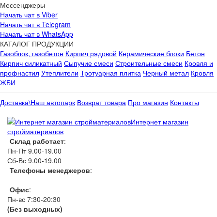
Мессенджеры
Начать чат в Viber
Начать чат в Telegram
Начать чат в WhatsApp
КАТАЛОГ ПРОДУКЦИИ
Газоблок, газобетон
Кирпич рядовой
Керамические блоки
Бетон
Кирпич силикатный
Сыпучие смеси
Строительные смеси
Кровля и
профнастил
Утеплители
Тротуарная плитка
Черный метал
Кровля
ЖБИ
Доставка\Наш автопарк
Возврат товара
Про магазин
Контакты
Интернет магазин
стройматериалов
Склад работает
:
Пн-Пт 9.00-19.00
Сб-Вс 9.00-19.00
Телефоны менеджеров
:
066 1111 444
Офис
:
Пн-вс 7:30-20:30
(Без выходных)