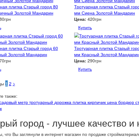
ная плитка Старый город 80
Тротуарная плитка Старый гор
чичный Золотой Мандарин
мм Сиена Золотой Мандарин
80грн
Цена:
420грн
ь
Купить
ная плитка Старый город 60
Тротуарная плитка Старый гор
ный Золотой Мандарин
мм Красный Золотой Мандари
70грн
Цена:
290грн
ь
Купить
цы
1
2
>
е также:
 садовый
метр тротуарный
дорожка плитка
кирпичик цена
бордюр с
к
рый город - лучшее качество и
, что Вы заглянули в интернет магазин по продаже стройматери