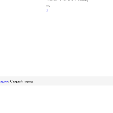
0
дарин
/
Старый город