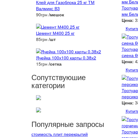
Клей для Газоблока 25 кг ТМ
Тротуар
Валмикс В3
мм Бел
90грн
/мешок
Цена:
3
Купит
Цемент М400 25 кг
85грн
/шт
Тротуар
сиена 
Ячейка 100х100 карты 0.38х2
Цена:
4
15грн
/сетка
Купит
Сопутствуюшие
категории
Тротуар
персик
Цена:
3
Купит
Популярные запросы
Тротуар
стоимость плит перекрытий
горчич