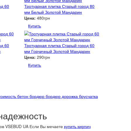
од 60
Тротуарная плитка Старый город 80
мм Белый Золотой Мандарин
Цена:
480грн
Купить
од 60
Тротуарная плитка Старый город 60
н
мм Горчичный Золотой Мандарин
Цена:
290грн
Купить
тоимость
бетон бордюр
бордюр дорожка
брусчатка
 надежность
алов VSEBUD UA Если Вы мечаете
купить кирпич