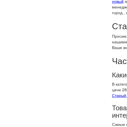
новый
а
менедже
город ,
Ста
Просим 
нашими 
Ваше в
Час
Каки
В катег
цене 28
Старый 
Това
инте
Самые п