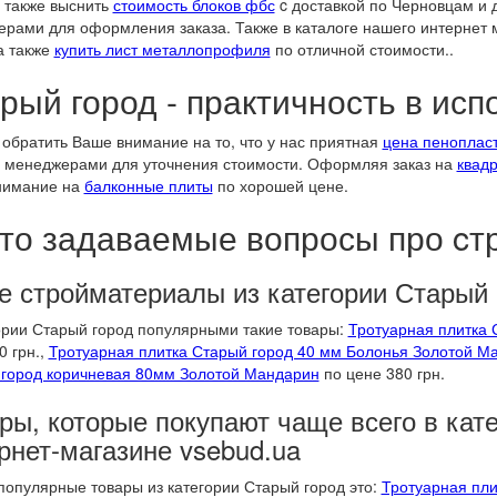
 также выснить
стоимость блоков фбс
c доставкой по Черновцам и д
рами для оформления заказа. Также в каталоге нашего интернет м
 а также
купить лист металлопрофиля
по отличной стоимости..
рый город - практичность в ис
обратить Ваше внимание на то, что у нас приятная
цена пенопласт
менеджерами для уточнения стоимости. Оформляя заказ на
квад
нимание на
балконные плиты
по хорошей цене.
то задаваемые вопросы про c
е стройматериалы из категории Старый
ории Старый город популярными такие товары:
Тротуарная плитка
0 грн.,
Тротуарная плитка Старый город 40 мм Болонья Золотой М
город коричневая 80мм Золотой Мандарин
по цене 380 грн.
ры, которые покупают чаще всего в кат
рнет-магазине vsebud.ua
опулярные товары из категории Старый город это:
Тротуарная пл