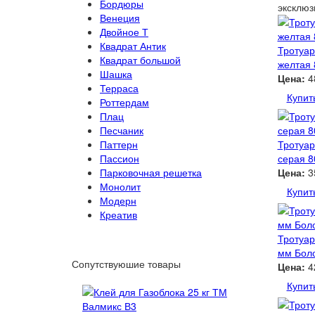
Бордюры
эксклюз
Венеция
Двойное Т
Квадрат Антик
Тротуар
Квадрат большой
желтая
Шашка
Цена:
4
Терраса
Купит
Роттердам
Плац
Песчаник
Паттерн
Тротуар
Пассион
серая 
Парковочная решетка
Цена:
3
Монолит
Купит
Модерн
Креатив
Тротуар
мм Бол
Сопутствуюшие товары
Цена:
4
Купит