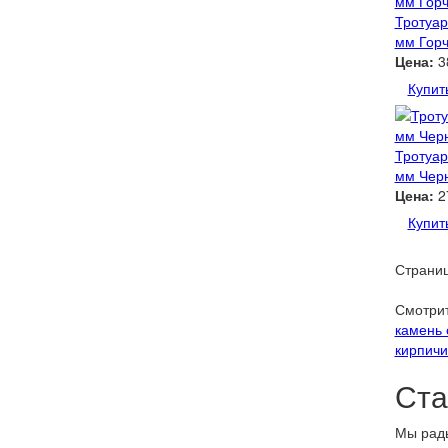
Тротуар
мм Гор
Цена:
3
Купит
Тротуар
мм Чер
Цена:
2
Купит
Страни
Смотрит
камень
кирпичи
Ста
Мы рады