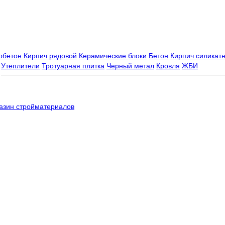
зобетон
Кирпич рядовой
Керамические блоки
Бетон
Кирпич силикат
Утеплители
Тротуарная плитка
Черный метал
Кровля
ЖБИ
азин стройматериалов