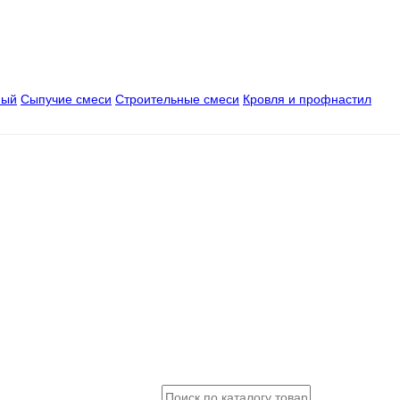
ный
Сыпучие смеси
Строительные смеси
Кровля и профнастил