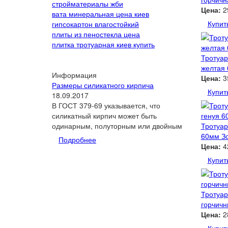
стройматериалы жби
Цена:
2
вата минеральная цена киев
Купит
гипсокартон влагостойкий
плиты из пеностекла цена
плитка тротуарная киев купить
Тротуар
желтая
Информация
Цена:
3
Размеры силикатного кирпича
Купит
18.09.2017
В ГОСТ 379-69 указывается, что
силикатный кирпич может быть
одинарным, полуторным или двойным
Тротуар
60мм З
Подробнее
Цена:
4
Купит
Тротуар
горчич
Цена:
2