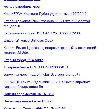
металлопрофиль киев
КлинКЕРАМ Классика Рубин удлиненный 490*90*40
Столбик декоративный тоскана 200х175х150 Золотой
Мандарин
Керамический блок Heluz AKU 25 .372x250x238.
Ендовный ковер Shinglas Орех
Кирпич Белая-Церковь одинарный красный классический
меланж .М-200.
Старый город 2К-4 тайга
Товарний бетон БСГ В30 Р4 F200 W8 .З.
Битумная черепица Shinglas Вестерн Клондайк
ФЕРОЗИТ Грунт 9 "дельфин" ГРУНТОВКА-Импрегнат
гидрофобизирующая 5л
Панели перекрытия ПК 15-12-8
Вентиляционные блоки ВБВ 28
Утеплитель Термолайф .ТЛ. Пол-С 50