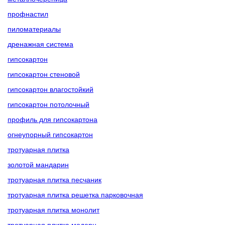
профнастил
пиломатериалы
дренажная система
гипсокартон
гипсокартон стеновой
гипсокартон влагостойкий
гипсокартон потолочный
профиль для гипсокартона
огнеупорный гипсокартон
тротуарная плитка
золотой мандарин
тротуарная плитка песчаник
тротуарная плитка решетка парковочная
тротуарная плитка монолит
тротуарная плитка модерн