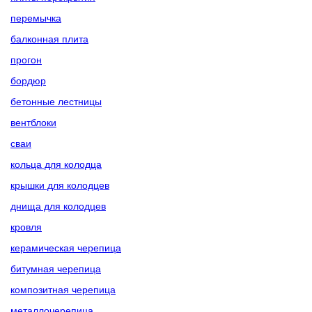
перемычка
балконная плита
прогон
бордюр
бетонные лестницы
вентблоки
сваи
кольца для колодца
крышки для колодцев
днища для колодцев
кровля
керамическая черепица
битумная черепица
композитная черепица
металлочерепица