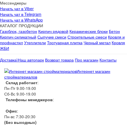
Мессенджеры
Начать чат в Viber
Начать чат в Telegram
Начать чат в WhatsApp
КАТАЛОГ ПРОДУКЦИИ
Газоблок, газобетон
Кирпич рядовой
Керамические блоки
Бетон
Кирпич силикатный
Сыпучие смеси
Строительные смеси
Кровля и
профнастил
Утеплители
Тротуарная плитка
Черный метал
Кровля
ЖБИ
Доставка\Наш автопарк
Возврат товара
Про магазин
Контакты
Интернет магазин
стройматериалов
Склад работает
:
Пн-Пт 9.00-19.00
Сб-Вс 9.00-19.00
Телефоны менеджеров
:
066 1111 444
Офис
:
Пн-вс 7:30-20:30
(Без выходных)