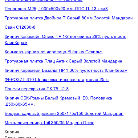
Пенопласт М25, 1000х500х20 мм .ППС-П. 13 кг/м3
Тротуарная плитка Двойное Т Серый 80мм Золотой Мандарин
Сваи С12030-8
Кирпич Керамейя Оникс ПР 1/2 половинка 28% пустотность
КлинКерам
Коньково-карнизная черепица Shinglas Севилья
Тротуарная плитка Плац Антик Серый Золотой Мандарин
Кирпич Керамейя Базальт ПР 1 36% пустотность КлинКерам
ФЕРОЗИТ 310 Шпаклевка гипсовая стартовая 25 кг
Панели перекрытия ПК 75-12-8
Кирпич СБК-Ромны Белый Кремовый .Б0. Половинка
.250х60х65мм.
Бордюр садовый романо 250х175х150 Золотой Мандарин
Металлочерепица Tail 350/35 Модерн Плюс
Кирпич
Блоки стеновые