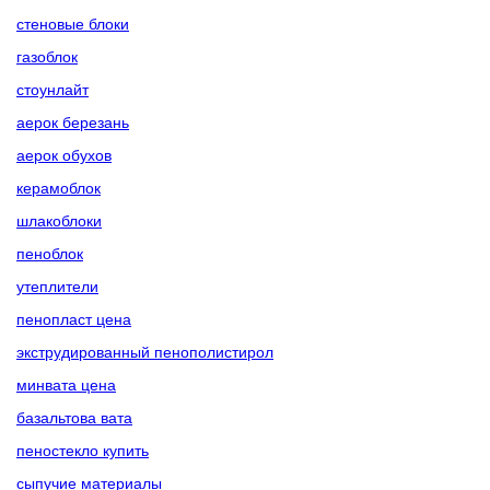
стеновые блоки
газоблок
стоунлайт
аерок березань
аерок обухов
керамоблок
шлакоблоки
пеноблок
утеплители
пенопласт цена
экструдированный пенополистирол
минвата цена
базальтова вата
пеностекло купить
сыпучие материалы