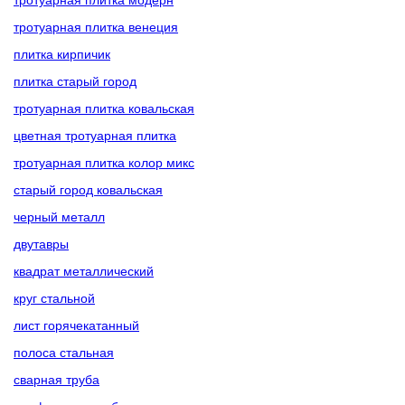
тротуарная плитка венеция
плитка кирпичик
плитка старый город
тротуарная плитка ковальская
цветная тротуарная плитка
тротуарная плитка колор микс
старый город ковальская
черный металл
двутавры
квадрат металлический
круг стальной
лист горячекатанный
полоса стальная
сварная труба