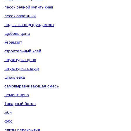
песок речной купить киев
песок овражный
подсыпка под фундамент
щебень цена
керамзит
строительный клей
штукатурка цена
штукатурка кнауф
шпаклевка
самовыравнивающая смесь
цемент цена
Товарный бетон
жби
фбс
плиты перекрытия