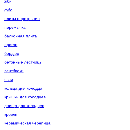
жби
фбс
плиты перекрытия
перемычка
балконная плита
прогон
бордюр
бетонные лестницы
вентблоки
сваи
кольца для колодца
крышки для колодцев
днища для колодцев
кровля
керамическая черепица