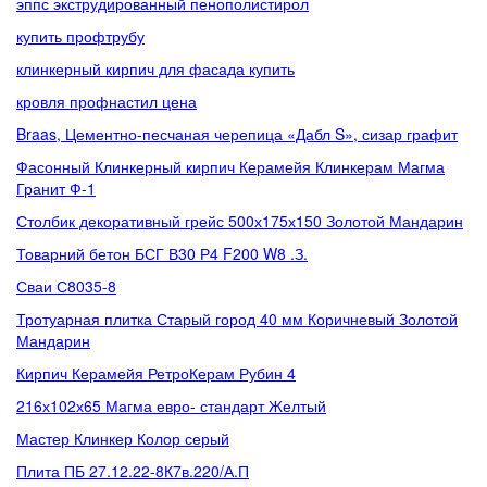
эппс экструдированный пенополистирол
купить профтрубу
клинкерный кирпич для фасада купить
кровля профнастил цена
Braas, Цементно-песчаная черепица «Дабл S», сизар графит
Фасонный Клинкерный кирпич Керамейя Клинкерам Магма
Гранит Ф-1
Столбик декоративный грейс 500х175х150 Золотой Мандарин
Товарний бетон БСГ В30 Р4 F200 W8 .З.
Сваи С8035-8
Тротуарная плитка Старый город 40 мм Коричневый Золотой
Мандарин
Кирпич Керамейя РетроКерам Рубин 4
216х102х65 Магма евро- стандарт Желтый
Мастер Клинкер Колор серый
Плита ПБ 27.12.22-8К7в.220/А.П