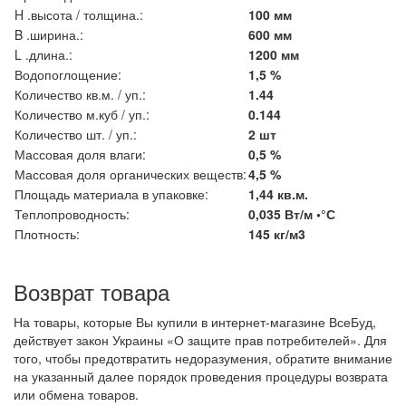
H .высота / толщина.:
100 мм
B .ширина.:
600 мм
L .длина.:
1200 мм
Водопоглощение:
1,5 %
Количество кв.м. / уп.:
1.44
Количество м.куб / уп.:
0.144
Количество шт. / уп.:
2 шт
Массовая доля влаги:
0,5 %
Массовая доля органических веществ:
4,5 %
Площадь материала в упаковке:
1,44 кв.м.
Теплопроводность:
0,035 Вт/м •°С
Плотность:
145 кг/м3
Возврат товара
На товары, которые Вы купили в интернет-магазине ВсеБуд,
действует закон Украины «О защите прав потребителей». Для
того, чтобы предотвратить недоразумения, обратите внимание
на указанный далее порядок проведения процедуры возврата
или обмена товаров.