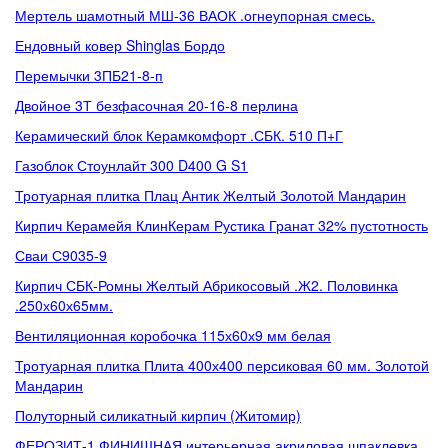
Мертель шамотный МШ-36 ВАОК .огнеупорная смесь.
Ендовный ковер Shinglas Бордо
Перемычки 3ПБ21-8-п
Двойное 3Т безфасочная 20-16-8 перлина
Керамический блок Керамкомфорт .СБК. 510 П+Г
Газоблок Стоунлайт 300 D400 G S1
Тротуарная плитка Плац Антик Желтый Золотой Мандарин
Кирпич Керамейя КлинКерам Рустика Гранат 32% пустотность
Сваи С9035-9
Кирпич СБК-Ромны Желтый Абрикосовый .Ж2. Половинка
.250х60х65мм.
Вентиляционная коробочка 115х60х9 мм белая
Тротуарная плитка Плита 400х400 персиковая 60 мм. Золотой
Мандарин
Полуторный силикатный кирпич (Житомир)
ФЕРОЗИТ-1 ФИНИШНАЯ интерьерная акриловая шпаклевка