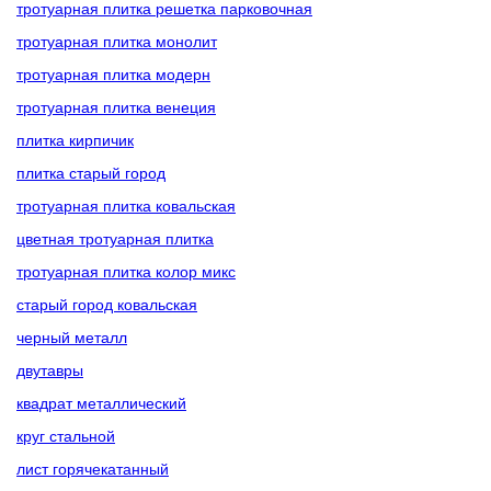
тротуарная плитка решетка парковочная
тротуарная плитка монолит
тротуарная плитка модерн
тротуарная плитка венеция
плитка кирпичик
плитка старый город
тротуарная плитка ковальская
цветная тротуарная плитка
тротуарная плитка колор микс
старый город ковальская
черный металл
двутавры
квадрат металлический
круг стальной
лист горячекатанный