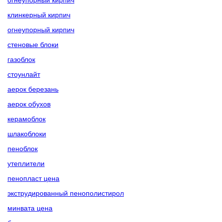
клинкерный кирпич
огнеупорный кирпич
стеновые блоки
газоблок
стоунлайт
аерок березань
аерок обухов
керамоблок
шлакоблоки
пеноблок
утеплители
пенопласт цена
экструдированный пенополистирол
минвата цена