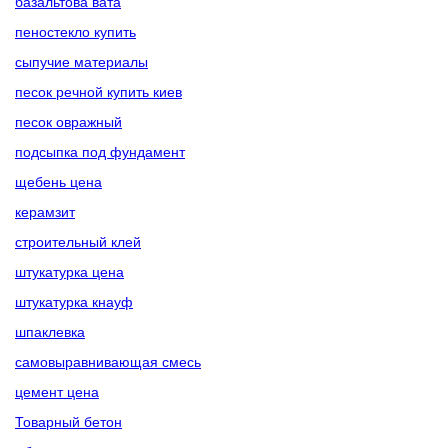
базальтова вата
пеностекло купить
сыпучие материалы
песок речной купить киев
песок овражный
подсыпка под фундамент
щебень цена
керамзит
строительный клей
штукатурка цена
штукатурка кнауф
шпаклевка
самовыравнивающая смесь
цемент цена
Товарный бетон