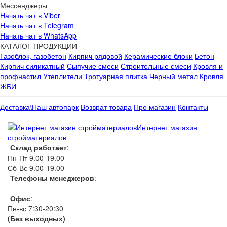
Мессенджеры
Начать чат в Viber
Начать чат в Telegram
Начать чат в WhatsApp
КАТАЛОГ ПРОДУКЦИИ
Газоблок, газобетон
Кирпич рядовой
Керамические блоки
Бетон
Кирпич силикатный
Сыпучие смеси
Строительные смеси
Кровля и
профнастил
Утеплители
Тротуарная плитка
Черный метал
Кровля
ЖБИ
Доставка\Наш автопарк
Возврат товара
Про магазин
Контакты
Интернет магазин
стройматериалов
Склад работает
:
Пн-Пт 9.00-19.00
Сб-Вс 9.00-19.00
Телефоны менеджеров
:
066 1111 444
Офис
:
Пн-вс 7:30-20:30
(Без выходных)