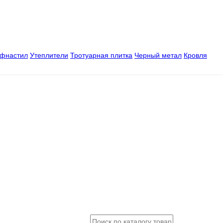
офнастил
Утеплители
Тротуарная плитка
Черный метал
Кровля