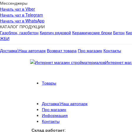
Мессенджеры
Начать чат в Viber
Начать чат в Telegram
Начать чат в WhatsApp
КАТАЛОГ ПРОДУКЦИИ
Газоблок, газобетон
Кирпич рядовой
Керамические блоки
Бетон
Ки
ЖБИ
Доставка\Наш автопарк
Возврат товара
Про магазин
Контакты
Интернет маг
Товары
Доставка\Наш автопарк
Про магазин
Информация
Контакты
Склад работает
: