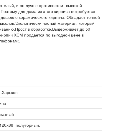
телый, и он лучше противостоит высокой
 Поэтому для дома из этого кирпича потребуется
дешевле керамического кирпича. Обладает точной
ысолов.Экологически чистый материал, который
триванию.Прост в обработке.Выдерживает до 50
кирпич ХСМ продается по выгодной цене в
елефонам:.
.Харьков.
ина
катный
120х88 .полуторный.