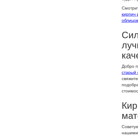
Смотрит
кирпич 
облицо
Сил
луч
кач
Добро п
старый 
свяжите
подобра
стоимос
Кир
мат
Советуе
нашими