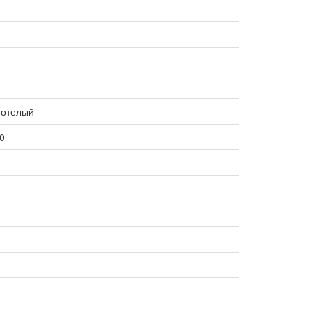
отелый
0