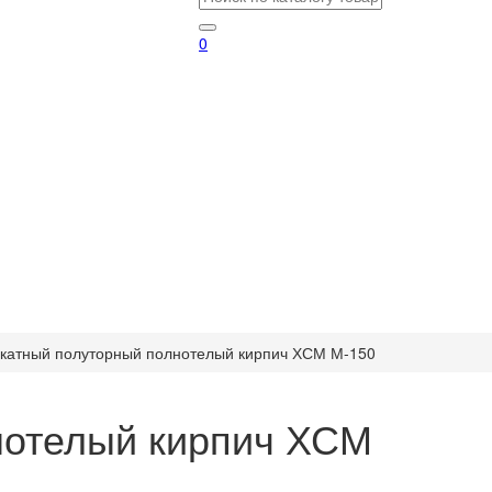
0
катный полуторный полнотелый кирпич ХСМ М-150
нотелый кирпич ХСМ