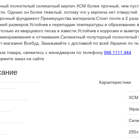
ный полнотелый силикатный кирпич ХСМ более прочный, чем пусто
ти. Однако он более тяжелый, потому что у кирпича нет отверстий.
рочный фундамент.Преимущества материала:Стоит почти в 2 раза 
ией размеров.Устойчив к перепадам температуры и образованию в
 только из кварцевого песка и извести.Устойчив к коррозии и выве
замораживания и оттаивания.Силикатный полуторный полнотелый 
т-магазине Всебуд. Заказывайте с доставкой по всей Украине по т
аза товара, свяжитесь с менеджером по телефону
066 1111 444
рмите заказ на сайте
сание
Характеристики
ские характеристики
одитель
ХСМ 
производитель
Укра
пича
Сили
кирпича, мм
250х