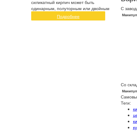
силикатный кирпич может быть
одинарным, полуторным или двойным
С завод
Манипул
Подробнее
Со скла
Манипул
Самовы
Теги:
к
ц
к
к