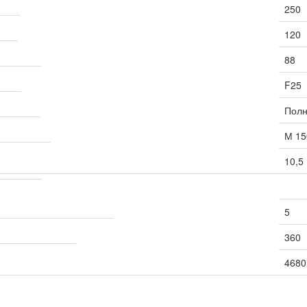
мм
250
, мм
120
 мм
88
стойкость
F25
пича
Полн
рочности
М 15
глощение, %
10,5
ортировка
5
тво кирпича на поддоне, шт.
360
тво на машине, шт.
4680