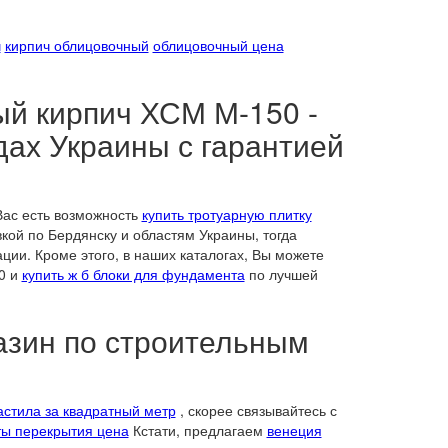
ч
кирпич облицовочный
облицовочный цена
й кирпич ХСМ М-150 -
дах Украины с гарантией
Вас есть возможность
купить тротуарную плитку
кой по Бердянску и областям Украины, тогда
и. Кроме этого, в наших каталогах, Вы можете
0 и
купить ж б блоки для фундамента
по лучшей
азин по строительным
стила за квадратный метр
, скорее связывайтесь с
ты перекрытия цена
Кстати, предлагаем
венеция