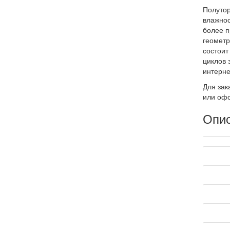
Полутор
влажнос
более п
геометр
состоит
циклов 
интерне
Для зак
или офо
Опи
Техниче
Произв
Страна 
Вид кир
Размер 