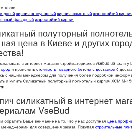
е также:
рядовой
кирпич огнеупорный
кирпич шамотный
жаростойкий кирпи
вочный фасадный
жаростойкий кирпич
икатный полуторный полнотелы
шая цена в Киеве и других горо
ества!
ожаловать в интернет магазин стройматериалов vsebud.ua Если у 
город
и прояснить
стоимость товарного бетона с доставкой
c достав
сь с нашим менеджером для получения более подробной информаци
ть и купить Силикатный полуторный полнотелый кирпич ХСМ М-15
ти..
пич силикатный в интернет маг
ериалам VseBud
м обратить Ваше внимание на то, что у нас доступная
цена профна
 менеджерами для совершения заказа. Покупая
строительные пли