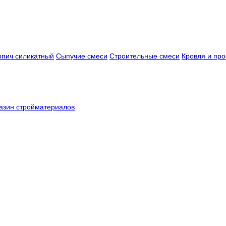
рпич силикатный
Сыпучие смеси
Строительные смеси
Кровля и пр
азин стройматериалов