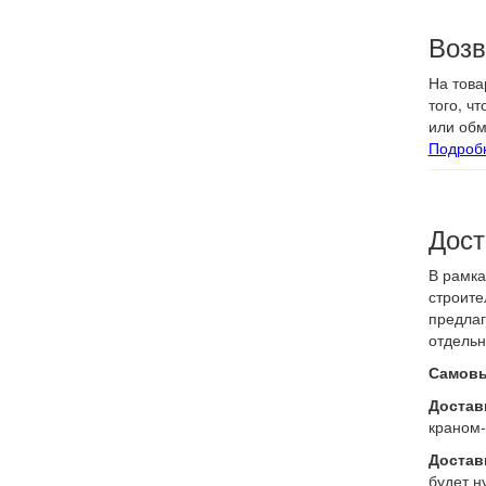
"
Возв
На това
того, ч
или обм
Подроб
Дост
В рамка
строите
предлаг
отдельн
Самовы
Доставк
краном-
Достав
будет н