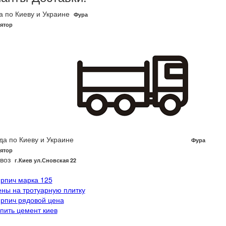
а по Киеву и Украине
Фура
ятор
да по Киеву и Украине
Фура
ятор
воз
г.Киев ул.Сновская 22
ирпич марка 125
ены на тротуарную плитку
ирпич рядовой цена
упить цемент киев