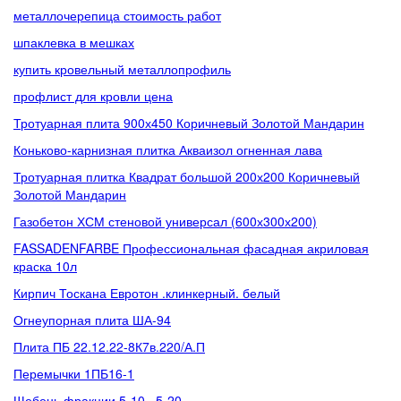
металлочерепица стоимость работ
шпаклевка в мешках
купить кровельный металлопрофиль
профлист для кровли цена
Тротуарная плита 900х450 Коричневый Золотой Мандарин
Коньково-карнизная плитка Акваизол огненная лава
Тротуарная плитка Квадрат большой 200х200 Коричневый
Золотой Мандарин
Газобетон ХСМ стеновой универсал (600х300х200)
FASSADENFARBE Профессиональная фасадная акриловая
краска 10л
Кирпич Тоскана Евротон .клинкерный. белый
Огнеупорная плита ША-94
Плита ПБ 22.12.22-8К7в.220/А.П
Перемычки 1ПБ16-1
Щебень фракции 5-10 , 5-20