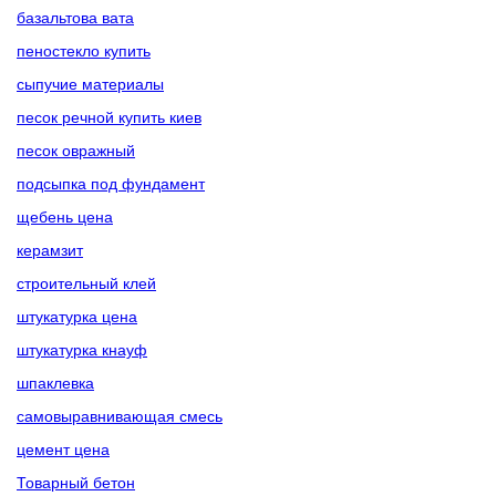
базальтова вата
пеностекло купить
сыпучие материалы
песок речной купить киев
песок овражный
подсыпка под фундамент
щебень цена
керамзит
строительный клей
штукатурка цена
штукатурка кнауф
шпаклевка
самовыравнивающая смесь
цемент цена
Товарный бетон