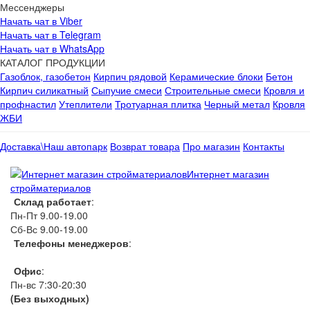
Мессенджеры
Начать чат в Viber
Начать чат в Telegram
Начать чат в WhatsApp
КАТАЛОГ ПРОДУКЦИИ
Газоблок, газобетон
Кирпич рядовой
Керамические блоки
Бетон
Кирпич силикатный
Сыпучие смеси
Строительные смеси
Кровля и
профнастил
Утеплители
Тротуарная плитка
Черный метал
Кровля
ЖБИ
Доставка\Наш автопарк
Возврат товара
Про магазин
Контакты
Интернет магазин
стройматериалов
Склад работает
:
Пн-Пт 9.00-19.00
Сб-Вс 9.00-19.00
Телефоны менеджеров
:
066 1111 444
Офис
:
Пн-вс 7:30-20:30
(Без выходных)