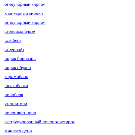
огнеупорный кирпич
клинкерный кирпич
огнеупорный кирпич
стеновые блоки
газоблок
стоунлайт
аерок березань
аерок обухов
керамоблок
шлакоблоки
пеноблок
утеплители
пенопласт цена
экструдированный пенополистирол
минвата цена