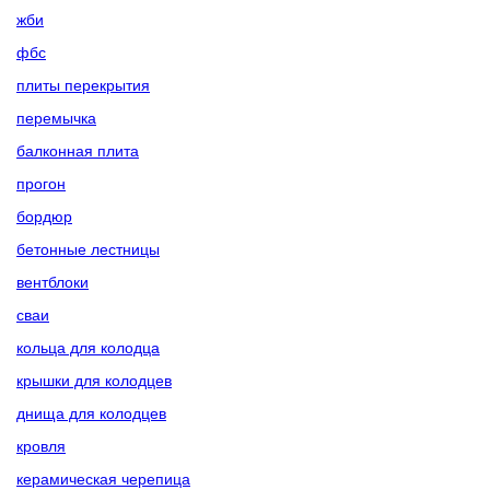
жби
фбс
плиты перекрытия
перемычка
балконная плита
прогон
бордюр
бетонные лестницы
вентблоки
сваи
кольца для колодца
крышки для колодцев
днища для колодцев
кровля
керамическая черепица