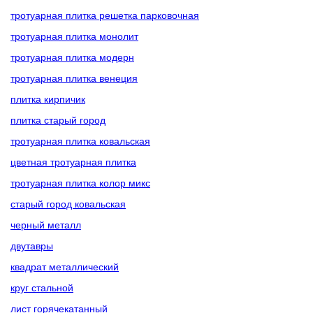
тротуарная плитка решетка парковочная
тротуарная плитка монолит
тротуарная плитка модерн
тротуарная плитка венеция
плитка кирпичик
плитка старый город
тротуарная плитка ковальская
цветная тротуарная плитка
тротуарная плитка колор микс
старый город ковальская
черный металл
двутавры
квадрат металлический
круг стальной
лист горячекатанный