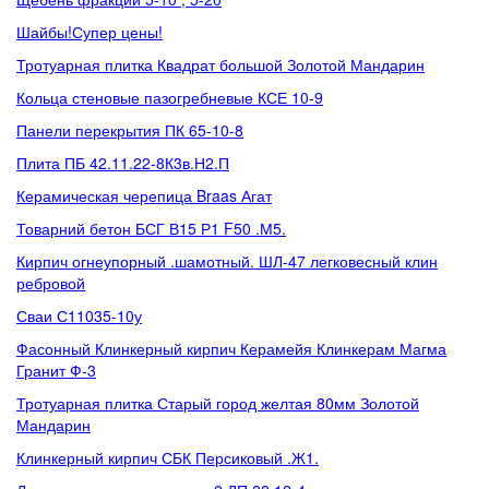
Шайбы!Супер цены!
Тротуарная плитка Квадрат большой Золотой Мандарин
Кольца стеновые пазогребневые КСЕ 10-9
Панели перекрытия ПК 65-10-8
Плита ПБ 42.11.22-8К3в.Н2.П
Керамическая черепица Braas Агат
Товарний бетон БСГ В15 Р1 F50 .М5.
Кирпич огнеупорный .шамотный. ШЛ-47 легковесный клин
ребровой
Сваи С11035-10у
Фасонный Клинкерный кирпич Керамейя Клинкерам Магма
Гранит Ф-3
Тротуарная плитка Старый город желтая 80мм Золотой
Мандарин
Клинкерный кирпич СБК Персиковый .Ж1.