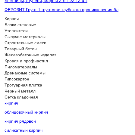
Лестницы, ступени, марши 2 ЛП 22.12-4 к
ФЕРОЗИТ Грунт 1 грунтовки глубокого проникновения 5л
Кирпич
Блоки стеновые
Утеплители
Сыпучие материалы
Строительные смеси
Товарный бетон
Железобетонные изделия
Кровля и профнастил
Пиломатериалы
Дренажные системы
Гипсокартон
Тротуарная плитка
Черный металл
Сетка кладочная
кирпич
облицовочный кирпич
кирпич рядовой
силикатный кирпич