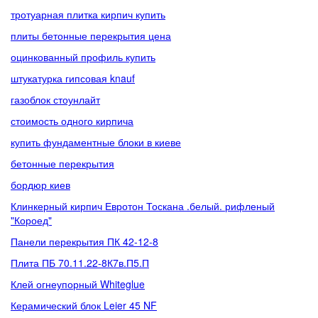
тротуарная плитка кирпич купить
плиты бетонные перекрытия цена
оцинкованный профиль купить
штукатурка гипсовая knauf
газоблок стоунлайт
стоимость одного кирпича
купить фундаментные блоки в киеве
бетонные перекрытия
бордюр киев
Клинкерный кирпич Евротон Тоскана .белый. рифленый
"Короед"
Панели перекрытия ПК 42-12-8
Плита ПБ 70.11.22-8К7в.П5.П
Клей огнеупорный Whiteglue
Керамический блок Leier 45 NF