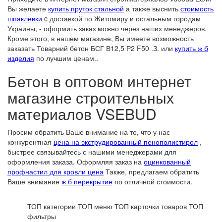
Вы желаете
купить пруток стальной
а также выснить
стоимость
шпаклевки
c доставкой по Житомиру и остальным городам
Украины, - оформить заказ можно через наших менеджеров.
Кроме этого, в нашем магазине, Вы имеете возможность
заказать Товарний бетон БСГ В12,5 Р2 F50 .З. или
купить ж б
изделия
по лучшим ценам..
Бетон в оптовом интернет
магазине строительных
материалов VSEBUD
Просим обратить Ваше внимание на то, что у нас
конкурентная
цена на экструдированный пенополистирол
,
быстрее связывайтесь с нашими менеджерами для
оформления заказа. Оформляя заказ на
оцинкованный
профнастил для кровли цена
Также, предлагаем обратить
Ваше внимание
ж б перекрытие
по отличной стоимости.
ТОП категории
ТОП меню
ТОП карточки товаров
ТОП
фильтры