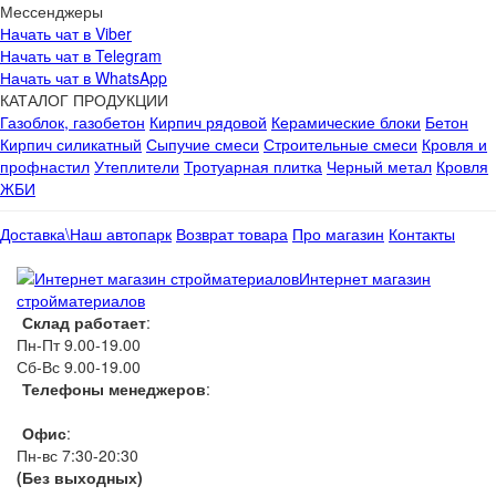
Мессенджеры
Начать чат в Viber
Начать чат в Telegram
Начать чат в WhatsApp
КАТАЛОГ ПРОДУКЦИИ
Газоблок, газобетон
Кирпич рядовой
Керамические блоки
Бетон
Кирпич силикатный
Сыпучие смеси
Строительные смеси
Кровля и
профнастил
Утеплители
Тротуарная плитка
Черный метал
Кровля
ЖБИ
Доставка\Наш автопарк
Возврат товара
Про магазин
Контакты
Интернет магазин
стройматериалов
Склад работает
:
Пн-Пт 9.00-19.00
Сб-Вс 9.00-19.00
Телефоны менеджеров
:
066 1111 444
Офис
:
Пн-вс 7:30-20:30
(Без выходных)