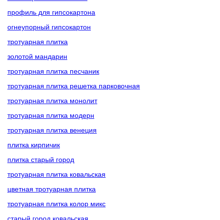
профиль для гипсокартона
огнеупорный гипсокартон
тротуарная плитка
золотой мандарин
тротуарная плитка песчаник
тротуарная плитка решетка парковочная
тротуарная плитка монолит
тротуарная плитка модерн
тротуарная плитка венеция
плитка кирпичик
плитка старый город
тротуарная плитка ковальская
цветная тротуарная плитка
тротуарная плитка колор микс
старый город ковальская