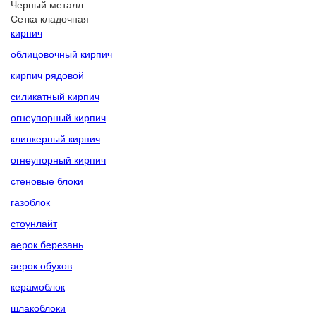
Черный металл
Сетка кладочная
кирпич
облицовочный кирпич
кирпич рядовой
силикатный кирпич
огнеупорный кирпич
клинкерный кирпич
огнеупорный кирпич
стеновые блоки
газоблок
стоунлайт
аерок березань
аерок обухов
керамоблок
шлакоблоки