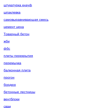
штукатурка кнауф
шпаклевка
самовыравнивающая смесь
цемент цена
Товарный бетон
жби
фбс
плиты перекрытия
перемычка
балконная плита
прогон
бордюр
бетонные лестницы
вентблоки
сваи