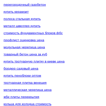
перегородочный газобетон
купить керамзит
полоса стальная купить
металл швеллер купить
стоимость фундаментных блоков фбс
профлист оцинковка цена
модульная черепица цена
товарный бетон цена за куб
купить тротуарную плитку в киеве цена
бордюр садовый цена
купить пеноблоки оптом
тротуарная плитка венеция
металлическая черепица цена
жби плиты перекрытия
кольца для колодца стоимость