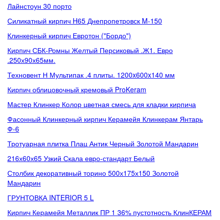
Лайнстоун 30 порто
Силикатный кирпич H65 Днепропетровск M-150
Клинкерный кирпич Евротон ("Бордо")
Кирпич СБК-Ромны Желтый Персиковый .Ж1. Евро
.250х90х65мм.
Техновент Н Мультипак .4 плиты. 1200x600x140 мм
Кирпич облицовочный кремовый ProKeram
Мастер Клинкер Колор цветная смесь для кладки кирпича
Фасонный Клинкерный кирпич Керамейя Клинкерам Янтарь
Ф-6
Тротуарная плитка Плац Антик Черный Золотой Мандарин
216х60х65 Узкий Скала евро-стандарт Белый
Столбик декоративный торино 500х175х150 Золотой
Мандарин
ГРУНТОВКА INTERIOR 5 L
Кирпич Керамейя Металлик ПР 1 36% пустотность КлинКЕРАМ