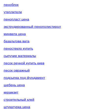
пеноблок
утеплители
пенопласт цена
экструдированный пенополистирол
минвата цена
базальтова вата
пеностекло купить
сыпучие материалы
песок речной купить киев
песок овражный
подсыпка под фундамент
щебень цена
керамзит
строительный клей
штукатурка цена