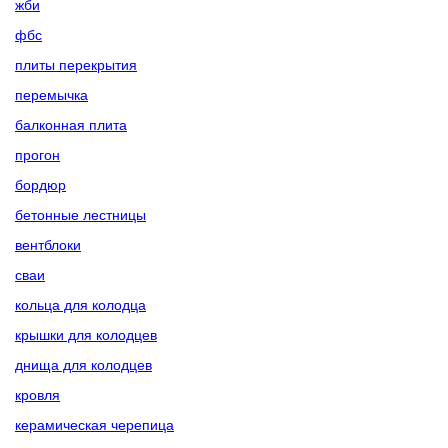
жби
фбс
плиты перекрытия
перемычка
балконная плита
прогон
бордюр
бетонные лестницы
вентблоки
сваи
кольца для колодца
крышки для колодцев
днища для колодцев
кровля
керамическая черепица