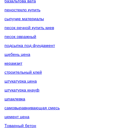
базальтова вата
пеностекло купить
сыпучие материалы
песок речной купить киев
песок овражный
подсыпка под фундамент
щебень цена
керамзит
строительный клей
штукатурка цена
штукатурка кнауф
шпаклевка
самовыравнивающая смесь
цемент цена
Товарный бетон