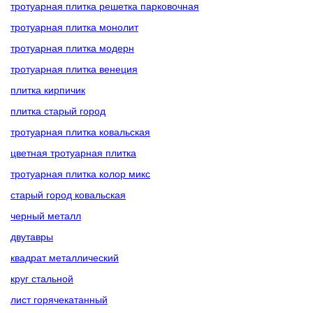
тротуарная плитка решетка парковочная
тротуарная плитка монолит
тротуарная плитка модерн
тротуарная плитка венеция
плитка кирпичик
плитка старый город
тротуарная плитка ковальская
цветная тротуарная плитка
тротуарная плитка колор микс
старый город ковальская
черный металл
двутавры
квадрат металлический
круг стальной
лист горячекатанный