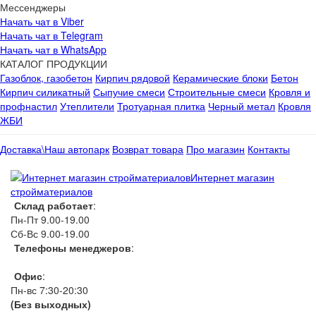
Мессенджеры
Начать чат в Viber
Начать чат в Telegram
Начать чат в WhatsApp
КАТАЛОГ ПРОДУКЦИИ
Газоблок, газобетон
Кирпич рядовой
Керамические блоки
Бетон
Кирпич силикатный
Сыпучие смеси
Строительные смеси
Кровля и
профнастил
Утеплители
Тротуарная плитка
Черный метал
Кровля
ЖБИ
Доставка\Наш автопарк
Возврат товара
Про магазин
Контакты
Интернет магазин
стройматериалов
Склад работает
:
Пн-Пт 9.00-19.00
Сб-Вс 9.00-19.00
Телефоны менеджеров
:
066 1111 444
Офис
:
Пн-вс 7:30-20:30
(Без выходных)