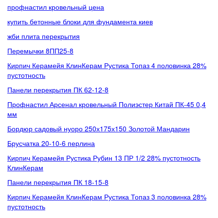
профнастил кровельный цена
купить бетонные блоки для фундамента киев
жби плита перекрытия
Перемычки 8ПП25-8
Кирпич Керамейя КлинКерам Рустика Топаз 4 половинка 28%
пустотность
Панели перекрытия ПК 62-12-8
Профнастил Арсенал кровельный Полиэстер Китай ПК-45 0,4
мм
Бордюр садовый нуоро 250х175х150 Золотой Мандарин
Брусчатка 20-10-6 перлина
Кирпич Керамейя Рустика Рубин 13 ПР 1/2 28% пустотность
КлинКерам
Панели перекрытия ПК 18-15-8
Кирпич Керамейя КлинКерам Рустика Топаз 3 половинка 28%
пустотность