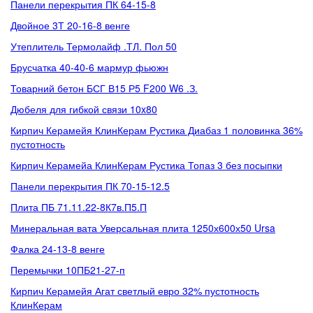
Панели перекрытия ПК 64-15-8
Двойное 3Т 20-16-8 венге
Утеплитель Термолайф .ТЛ. Пол 50
Брусчатка 40-40-6 мармур фьюжн
Товарний бетон БСГ В15 Р5 F200 W6 .З.
Дюбеля для гибкой связи 10x80
Кирпич Керамейя КлинКерам Рустика Диабаз 1 половинка 36%
пустотность
Кирпич Керамейа КлинКерам Рустика Топаз 3 без посыпки
Панели перекрытия ПК 70-15-12.5
Плита ПБ 71.11.22-8К7в.П5.П
Минеральная вата Уверсальная плита 1250х600х50 Ursa
Фалка 24-13-8 венге
Перемычки 10ПБ21-27-п
Кирпич Керамейя Агат светлый евро 32% пустотность
КлинКерам