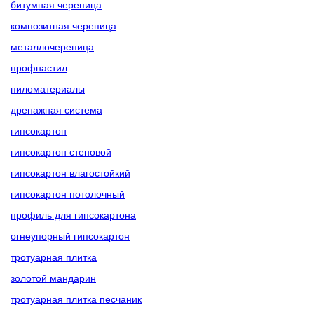
битумная черепица
композитная черепица
металлочерепица
профнастил
пиломатериалы
дренажная система
гипсокартон
гипсокартон стеновой
гипсокартон влагостойкий
гипсокартон потолочный
профиль для гипсокартона
огнеупорный гипсокартон
тротуарная плитка
золотой мандарин
тротуарная плитка песчаник