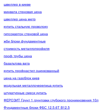
швеллер в киеве
минвата стеновая цена
швеллер цена метр
купить стальную проволоку
гипсокартон стеновой цена
жби блоки фундаментные
стоимость металлопрофиля
проф трубы цена
базальтова вата
купить профнастил оцинкованный
цена на газоблок киев
модульная металлочерепица купить
штукатурные смеси купить
ФЕРОЗИТ Грунт 1 грунтовки глубокого проникновения 10л
Фундаментные блоки ФБС 12.5.6Т В12.5