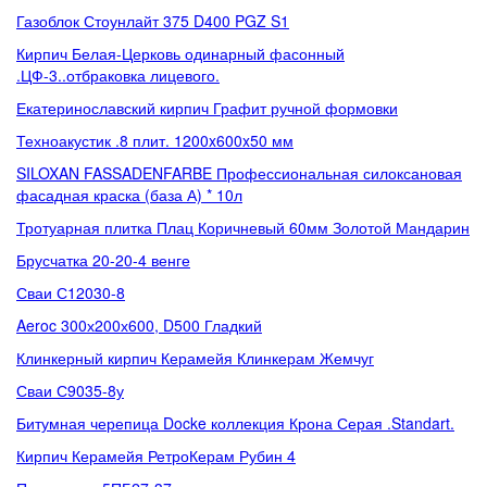
Газоблок Стоунлайт 375 D400 PGZ S1
Кирпич Белая-Церковь одинарный фасонный
.ЦФ-3..отбраковка лицевого.
Екатеринославский кирпич Графит ручной формовки
Техноакустик .8 плит. 1200x600x50 мм
SILOXAN FASSADENFARBE Профессиональная силоксановая
фасадная краска (база А) * 10л
Тротуарная плитка Плац Коричневый 60мм Золотой Мандарин
Брусчатка 20-20-4 венге
Сваи С12030-8
Aeroc 300х200х600, D500 Гладкий
Клинкерный кирпич Керамейя Клинкерам Жемчуг
Сваи С9035-8у
Битумная черепица Docke коллекция Крона Серая .Standart.
Кирпич Керамейя РетроКерам Рубин 4