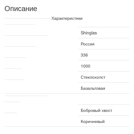
Описание
Характеристики
Технические характеристики
Производитель
Shinglas
Страна производитель
Россия
Рабочая ширина
336
Длина, мм
1000
Основа
Стеклохолст
Посыпка
Базальтовая
Другие характеристики
Форма
Бобровый хвост
Цвет
Коричневый