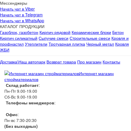
Мессенджеры
Начать чат в Viber
Начать чат в Telegram
Начать чат в WhatsApp
КАТАЛОГ ПРОДУКЦИИ
Газоблок, газобетон
Кирпич рядовой
Керамические блоки
Бетон
Кирпич силикатный
Сыпучие смеси
Строительные смеси
Кровля и
профнастил
Утеплители
Тротуарная плитка
Черный метал
Кровля
ЖБИ
Доставка\Наш автопарк
Возврат товара
Про магазин
Контакты
Интернет магазин
стройматериалов
Склад работает
:
Пн-Пт 9.00-19.00
Сб-Вс 9.00-19.00
Телефоны менеджеров
:
066 1111 444
Офис
:
Пн-вс 7:30-20:30
(Без выходных)