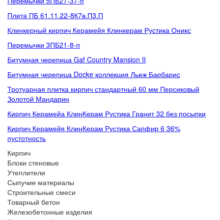
Перемычки 5ПБ27-37-п
Плита ПБ 61.11.22-8К7в.П3.П
Клинкерный кирпич Керамейя Клинкерам Рустика Оникс
Перемычки 3ПБ21-8-п
Битумная черепица Gaf Country Mansion II
Битумная черепица Docke коллекция Льеж Барбарис
Тротуарная плитка кирпич стандартный 60 мм Персиковый
Золотой Мандарин
Кирпич Керамейа КлинКерам Рустика Гранит 32 без посыпки
Кирпич Керамейя КлинКерам Рустика Сапфир 6 36%
пустотность
Кирпич
Блоки стеновые
Утеплители
Сыпучие материалы
Строительные смеси
Товарный бетон
Железобетонные изделия