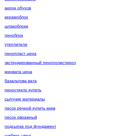
аерок обухов
керамоблок
шлакоблоки
пеноблок
утеплители
пенопласт цена
экструдированный пенополистирол
минвата цена
базальтова вата
пеностекло купить
сыпучие материалы
песок речной купить киев
песок овражный
подсыпка под фундамент
щебень цена