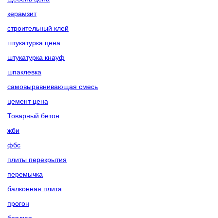
керамзит
строительный клей
штукатурка цена
штукатурка кнауф
шпаклевка
самовыравнивающая смесь
цемент цена
Товарный бетон
жби
фбс
плиты перекрытия
перемычка
балконная плита
прогон
бордюр