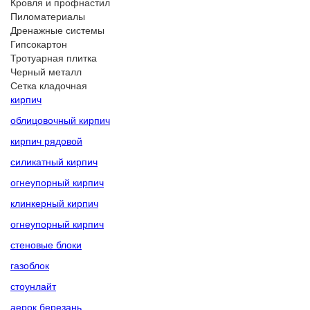
Кровля и профнастил
Пиломатериалы
Дренажные системы
Гипсокартон
Тротуарная плитка
Черный металл
Сетка кладочная
кирпич
облицовочный кирпич
кирпич рядовой
силикатный кирпич
огнеупорный кирпич
клинкерный кирпич
огнеупорный кирпич
стеновые блоки
газоблок
стоунлайт
аерок березань