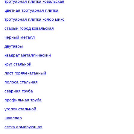
тротуарная плитка ковальская
цветная тротуарная плитка
тротуарная плитка колор микс
старый город ковальская
черный металл
двутавры
квадрат металлический
круг стальной
лист горячекатанный
полоса стальная
сварная труба
профильная труба
уголок стальной
швеллер
сетка армирующая