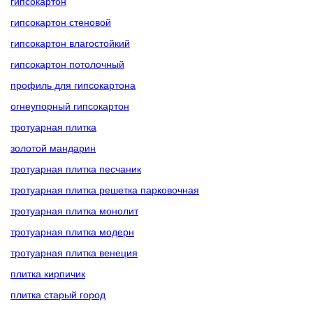
гипсокартон
гипсокартон стеновой
гипсокартон влагостойкий
гипсокартон потолочный
профиль для гипсокартона
огнеупорный гипсокартон
тротуарная плитка
золотой мандарин
тротуарная плитка песчаник
тротуарная плитка решетка парковочная
тротуарная плитка монолит
тротуарная плитка модерн
тротуарная плитка венеция
плитка кирпичик
плитка старый город