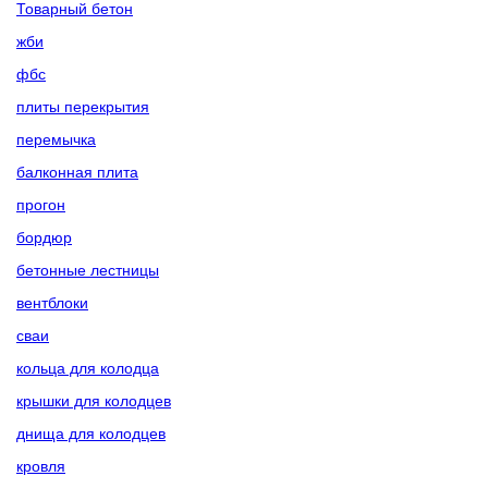
Товарный бетон
жби
фбс
плиты перекрытия
перемычка
балконная плита
прогон
бордюр
бетонные лестницы
вентблоки
сваи
кольца для колодца
крышки для колодцев
днища для колодцев
кровля