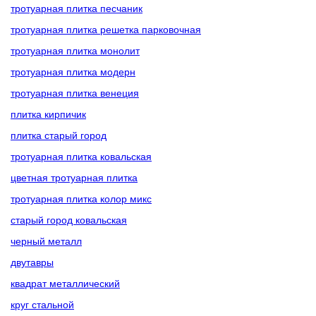
тротуарная плитка песчаник
тротуарная плитка решетка парковочная
тротуарная плитка монолит
тротуарная плитка модерн
тротуарная плитка венеция
плитка кирпичик
плитка старый город
тротуарная плитка ковальская
цветная тротуарная плитка
тротуарная плитка колор микс
старый город ковальская
черный металл
двутавры
квадрат металлический
круг стальной