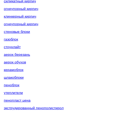
силикатный кирпич
огнеупорный кирпич
клинкерный кирпич
огнеупорный кирпич
стеновые блоки
газоблок
стоунлайт
аерок березань
аерок обухов
керамоблок
шлакоблоки
пеноблок
утеплители
пенопласт цена
экструдированный пенополистирол