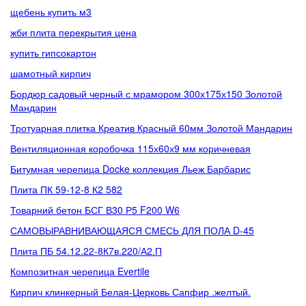
щебень купить м3
жби плита перекрытия цена
купить гипсокартон
шамотный кирпич
Бордюр садовый черный с мрамором 300х175х150 Золотой
Мандарин
Тротуарная плитка Креатив Красный 60мм Золотой Мандарин
Вентиляционная коробочка 115х60х9 мм коричневая
Битумная черепица Docke коллекция Льеж Барбарис
Плита ПК 59-12-8 К2 582
Товарний бетон БСГ В30 Р5 F200 W6
САМОВЫРАВНИВАЮЩАЯСЯ СМЕСЬ ДЛЯ ПОЛА D-45
Плита ПБ 54.12.22-8К7в.220/А2.П
Композитная черепица Evertile
Кирпич клинкерный Белая-Церковь Сапфир .желтый.