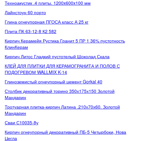
Техноакустик .4 плиты. 1200x600x100 мм
Лайнстоун 60 порто
Глина огнеупорная ПГОСА класс А 25 кг
Плита ПК 63-12-8 К2 582
Кирпич Керамейя Рустика Гранит 5 ПР 1 36% пустотность
КлинКерам
Кирпич Литос Гладкий пустотелый Шоколад Скала
КЛЕЙ ДЛЯ ПЛИТКИ ДЛЯ КЕРАМОГРАНИТА И ПОЛОВ С
ПОДОГРЕВОМ WALLMIX K-14
Глиноземистый огнеупорный цемент Gorkal 40
Столбик декоративный торино 350х175х150 Золотой
Мандарин
Тротуарная плитка-кирпич Латина .210х70х60. Золотой
Мандарин
Сваи С10035-8у
Кирпич огнеупорный декоративный ПБ-5 Четырбоки, Нова
Цегла