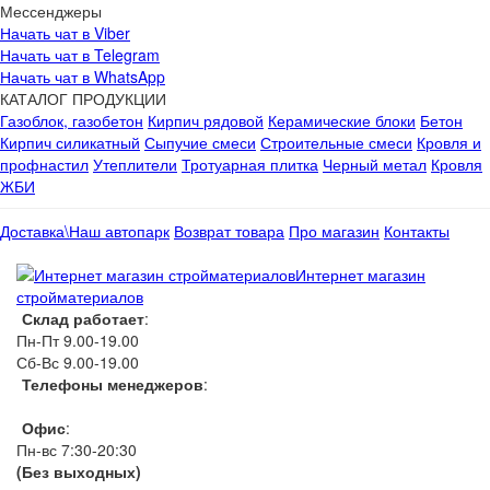
Мессенджеры
Начать чат в Viber
Начать чат в Telegram
Начать чат в WhatsApp
КАТАЛОГ ПРОДУКЦИИ
Газоблок, газобетон
Кирпич рядовой
Керамические блоки
Бетон
Кирпич силикатный
Сыпучие смеси
Строительные смеси
Кровля и
профнастил
Утеплители
Тротуарная плитка
Черный метал
Кровля
ЖБИ
Доставка\Наш автопарк
Возврат товара
Про магазин
Контакты
Интернет магазин
стройматериалов
Склад работает
:
Пн-Пт 9.00-19.00
Сб-Вс 9.00-19.00
Телефоны менеджеров
:
066 1111 444
Офис
:
Пн-вс 7:30-20:30
(Без выходных)