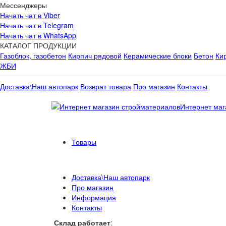
Мессенджеры
Начать чат в Viber
Начать чат в Telegram
Начать чат в WhatsApp
КАТАЛОГ ПРОДУКЦИИ
Газоблок, газобетон
Кирпич рядовой
Керамические блоки
Бетон
Ки
ЖБИ
Доставка\Наш автопарк
Возврат товара
Про магазин
Контакты
Интернет маг
Товары
Доставка\Наш автопарк
Про магазин
Информация
Контакты
Склад работает
: