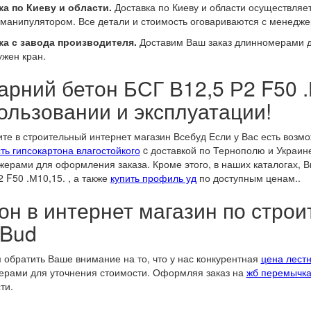
а по Киеву и области.
Доставка по Киеву и области осуществляе
манипулятором. Все детали и стоимость оговариваются с менедже
ка с завода производителя.
Доставим Ваш заказ длинномерами до
ужен кран.
арний бетон БСГ В12,5 Р2 F50 .
ользовании и эксплуатации!
те в строительный интернет магазин Всебуд Если у Вас есть возм
ть гипсокартона влагостойкого
c доставкой по Тернополю и Украине
ерами для оформления заказа. Кроме этого, в наших каталогах, В
2 F50 .М10,15. , а также
купить профиль уд
по доступным ценам..
он в интернет магазин по стр
Bud
обратить Ваше внимание на то, что у нас конкурентная
цена лест
рами для уточнения стоимости. Оформляя заказ на
жб перемычка
ти.