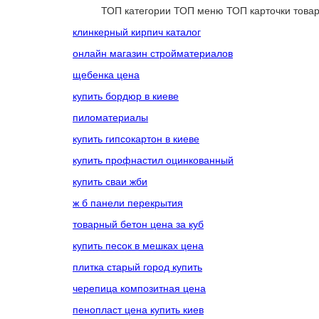
ТОП категории
ТОП меню
ТОП карточки това
клинкерный кирпич каталог
онлайн магазин стройматериалов
щебенка цена
купить бордюр в киеве
пиломатериалы
купить гипсокартон в киеве
купить профнастил оцинкованный
купить сваи жби
ж б панели перекрытия
товарный бетон цена за куб
купить песок в мешках цена
плитка старый город купить
черепица композитная цена
пенопласт цена купить киев