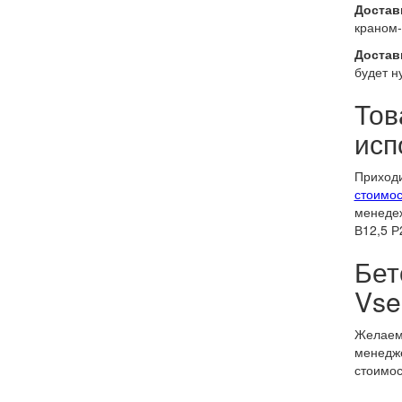
Доставк
краном-
Достав
будет н
Тов
исп
Приходи
стоимос
менедеж
В12,5 Р
Бет
Vse
Желаем 
менедже
стоимос