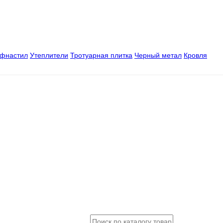
офнастил
Утеплители
Тротуарная плитка
Черный метал
Кровля