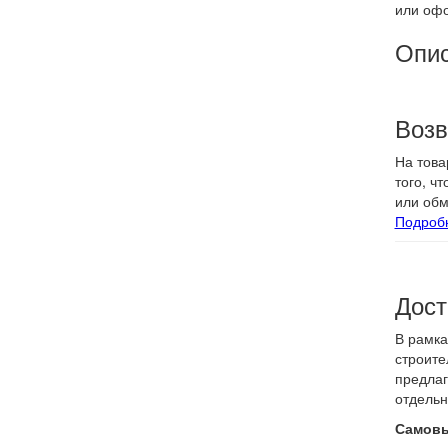
или офо
Опи
Возв
На това
того, ч
или обм
Подроб
Дост
В рамка
строите
предлаг
отдельн
Самовы