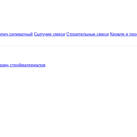
рпич силикатный
Сыпучие смеси
Строительные смеси
Кровля и пр
азин стройматериалов