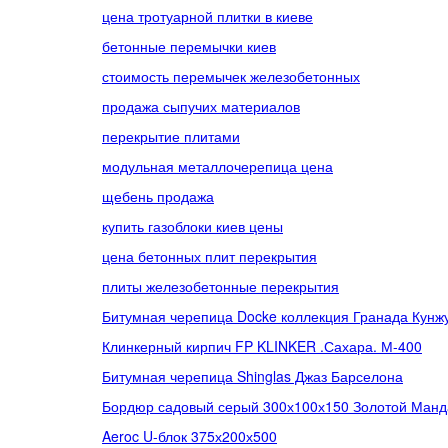
цена тротуарной плитки в киеве
бетонные перемычки киев
стоимость перемычек железобетонных
продажа сыпучих материалов
перекрытие плитами
модульная металлочерепица цена
щебень продажа
купить газоблоки киев цены
цена бетонных плит перекрытия
плиты железобетонные перекрытия
Битумная черепица Docke коллекция Гранада Кунжу
Клинкерный кирпич FP KLINKER .Сахара. М-400
Битумная черепица Shinglas Джаз Барселона
Бордюр садовый серый 300х100х150 Золотой Ман
Aeroc U-блок 375х200х500