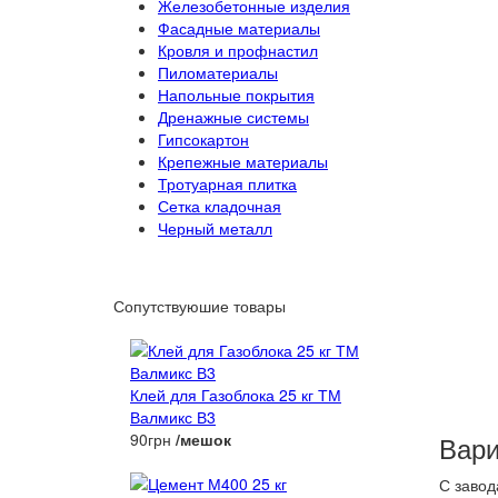
Железобетонные изделия
Фасадные материалы
Кровля и профнастил
Пиломатериалы
Напольные покрытия
Дренажные системы
Гипсокартон
Крепежные материалы
Тротуарная плитка
Сетка кладочная
Черный металл
Сопутствуюшие товары
Клей для Газоблока 25 кг ТМ
Валмикс В3
90грн
/мешок
Вари
С завод