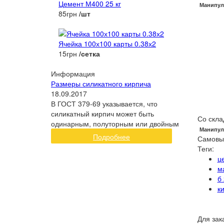
Цемент М400 25 кг
Манипул
85грн
/шт
Ячейка 100х100 карты 0.38х2
15грн
/сетка
Информация
Размеры силикатного кирпича
18.09.2017
В ГОСТ 379-69 указывается, что
силикатный кирпич может быть
Со скла
одинарным, полуторным или двойным
Манипул
Подробнее
Самовы
Теги:
ц
м
б
к
Для зак