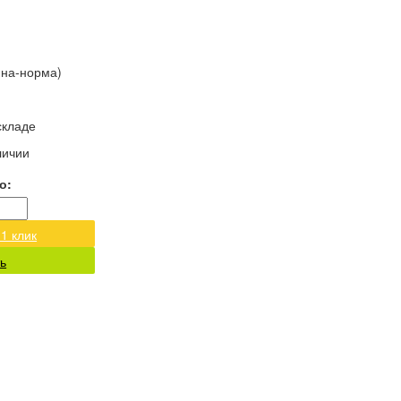
ина-норма)
складе
личии
о:
 1 клик
ь