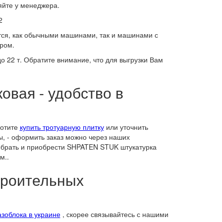
яйте у менеджера.
2
тся, как обычными машинами, так и машинами с
ром.
 22 т. Обратите внимание, что для выгрузки Вам
вая - удобство в
хотите
купить тротуарную плитку
или уточнить
ы, - оформить заказ можно через наших
обрать и приобрести SHPATEN STUK штукатурка
м..
троительных
азоблока в украине
, скорее связывайтесь с нашими