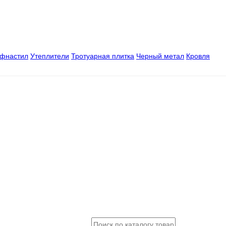
офнастил
Утеплители
Тротуарная плитка
Черный метал
Кровля