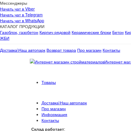
Мессенджеры
Начать чат в Viber
Начать чат в Telegram
Начать чат в WhatsApp
КАТАЛОГ ПРОДУКЦИИ
Газоблок, газобетон
Кирпич рядовой
Керамические блоки
Бетон
Ки
ЖБИ
Доставка\Наш автопарк
Возврат товара
Про магазин
Контакты
Интернет маг
Товары
Доставка\Наш автопарк
Про магазин
Информация
Контакты
Склад работает
: