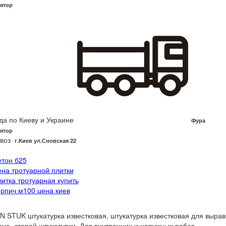
ятор
да по Киеву и Украине
Фура
ятор
воз
г.Киев ул.Сновская 22
етон б25
ена тротуарной плитки
литка тротуарная купить
ирпич м100 цена киев
 STUK штукатурка известковая, штукатурка известковая для выравн
она, старой штукатурки. Для внутренних и наружных работ.