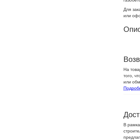
Для зак
или офо
Опи
Возв
На това
того, ч
или обм
Подроб
Дост
В рамка
строите
предлаг