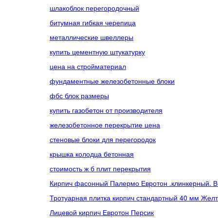
шлакоблок перегородочный
битумная гибкая черепица
металлические швеллеры
купить цементную штукатурку
цена на стройматериал
фундаментные железобетонные блоки
фбс блок размеры
купить газобетон от производителя
железобетонное перекрытие цена
стеновые блоки для перегородок
крышка колодца бетонная
стоимость ж б плит перекрытия
Кирпич фасонный Палермо Евротон .клинкерный. 
Тротуарная плитка кирпич стандартный 40 мм Жел
Лицевой кирпич Евротон Персик