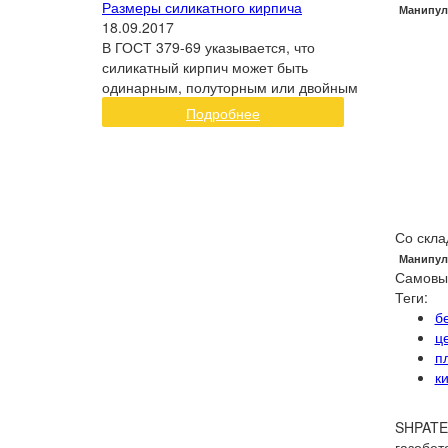
Размеры силикатного кирпича
Манипул
18.09.2017
В ГОСТ 379-69 указывается, что
силикатный кирпич может быть
одинарным, полуторным или двойным
Подробнее
Со скла
Манипул
Самовы
Теги:
б
ц
п
к
SHPATEN
газобет