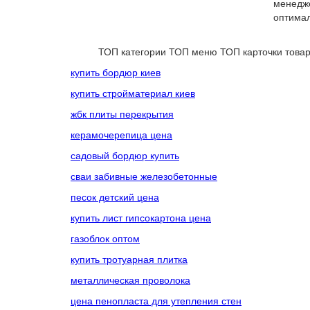
менедже
оптимал
ТОП категории
ТОП меню
ТОП карточки това
купить бордюр киев
купить стройматериал киев
жбк плиты перекрытия
керамочерепица цена
садовый бордюр купить
сваи забивные железобетонные
песок детский цена
купить лист гипсокартона цена
газоблок оптом
купить тротуарная плитка
металлическая проволока
цена пенопласта для утепления стен