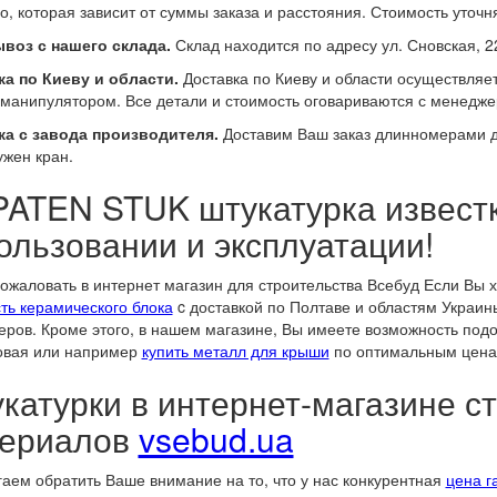
о, которая зависит от суммы заказа и расстояния. Стоимость уточн
воз с нашего склада.
Склад находится по адресу ул. Сновская, 2
а по Киеву и области.
Доставка по Киеву и области осуществляе
манипулятором. Все детали и стоимость оговариваются с менедже
ка с завода производителя.
Доставим Ваш заказ длинномерами до
ужен кран.
ATEN STUK штукатурка известко
ользовании и эксплуатации!
ожаловать в интернет магазин для строительства Всебуд Если Вы 
ть керамического блока
c доставкой по Полтаве и областям Украин
ров. Кроме этого, в нашем магазине, Вы имеете возможность под
овая или например
купить металл для крыши
по оптимальным цена
катурки в интернет-магазине с
ериалов
vsebud.ua
аем обратить Ваше внимание на то, что у нас конкурентная
цена г