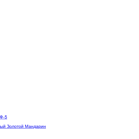
ВФ-5
тый Золотой Мандарин