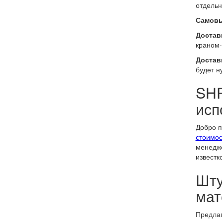
отдельн
Самовы
Доставк
краном-
Достав
будет н
SHP
исп
Добро п
стоимос
менедже
известк
Шту
мат
Предлаг