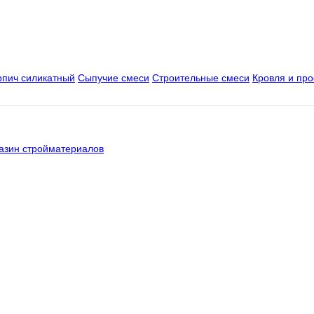
рпич силикатный
Сыпучие смеси
Строительные смеси
Кровля и пр
азин стройматериалов