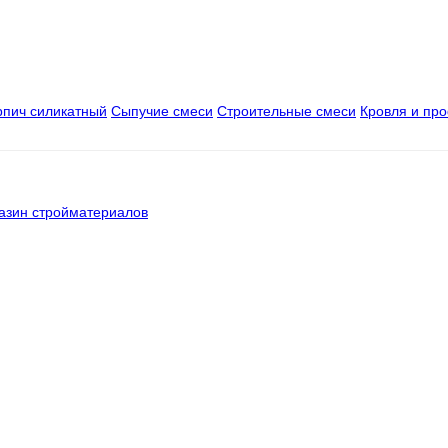
рпич силикатный
Сыпучие смеси
Строительные смеси
Кровля и пр
азин стройматериалов