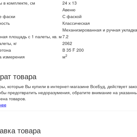
 в комплекте, см
24 х 13
Авеню
е фаски
С фаской
ность
Классическая
Механизированная и ручная укладк
ная площадь с 1 палеты, кв. м
7.2
алеты, кг
2062
етона
В 35 F 200
2
а измерения
м
рат товара
ры, которые Вы купили в интернет-магазине ВсеБуд, действует зак
тобы предотвратить недоразумения, обратите внимание на указанн
ена товаров.
нее
авка товара