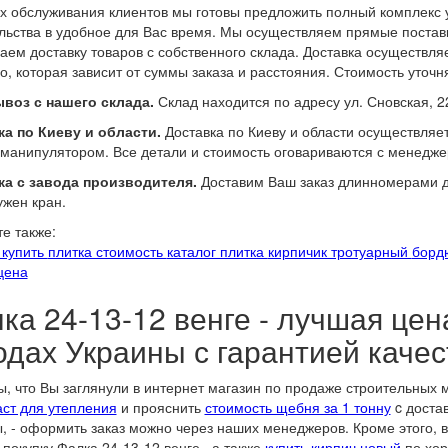
х обслуживания клиентов мы готовы предложить полный комплекс у
льства в удобное для Вас время. Мы осуществляем прямые поставк
аем доставку товаров с собственного склада. Доставка осуществл
о, которая зависит от суммы заказа и расстояния. Стоимость уточн
воз с нашего склада.
Склад находится по адресу ул. Сновская, 2
а по Киеву и области.
Доставка по Киеву и области осуществляе
манипулятором. Все детали и стоимость оговариваются с менедже
ка с завода производителя.
Доставим Ваш заказ длинномерами до
ужен кран.
е также:
 купить
плитка стоимость
каталог плитка
кирпичик тротуарный
борд
цена
ка 24-13-12 венге - лучшая цен
одах Украины с гарантией качес
, что Вы заглянули в интернет магазин по продаже строительных
ст для утепления
и прояснить
стоимость щебня за 1 тонну
c доста
, - оформить заказ можно через наших менеджеров. Кроме этого, в
 покупку Фалка 24-13-12 венге , а также
купить кирпич новый
по хор