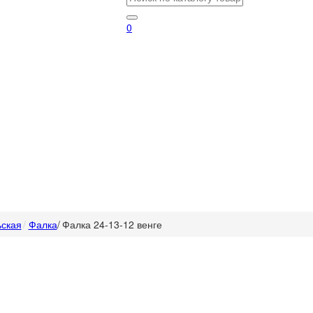
0
ская
Фалка
/
Фалка 24-13-12 венге