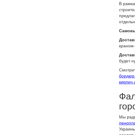
В рамка
строите
предлаг
отдельн
Самовы
Доставк
краном-
Достав
будет н
Смотрит
бордюр
кирпич 
Фал
гор
Мы рады
пенопла
Украины
сделать