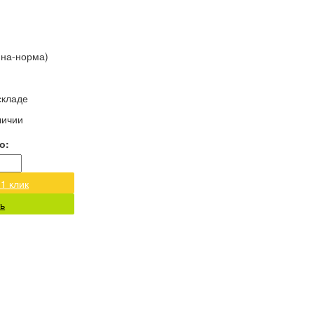
ина-норма)
складе
личии
о:
 1 клик
ь