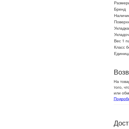
Размеры
Бренд
Наличи
Поверх
Укладка
Укладоч
Вес 1 п
Класс б
Единиц
Возв
На това
того, ч
или обм
Подроб
Дост