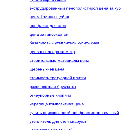
экструдированный пенополистирол цена за куб
цена 1 тонны щебня
профлист для стен
цена за гипсокартон
базальтовый утеплитель купить киев
цена швеллера за метр
строительные материалы цена
щебень киев цена
стоимость тротуарной плитки
разноцветная брусчатка
огнеупорные кирпичи
черепица композитная цена
купить оцинкованный профнастил кровельный
утеплитель для стен снаружи
керамзит цена за 1 м3