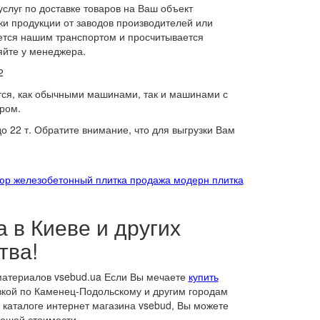
слуг по доставке товаров на Ваш объект
и продукции от заводов производителей или
яется нашим транспортом и просчитывается
яйте у менеджера.
2
тся, как обычными машинами, так и машинами с
ром.
 22 т. Обратите внимание, что для выгрузки Вам
юр железобетонный
плитка продажа
модерн плитка
а в Киеве и других
тва!
 материалов vsebud.ua Если Вы мечаете
купить
вкой по Каменец-Подольскому и другим городам
 каталоге интернет магазина vsebud, Вы можете
ошей стоимости..