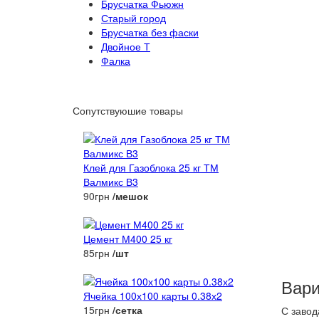
Брусчатка Фьюжн
Старый город
Брусчатка без фаски
Двойное Т
Фалка
Сопутствуюшие товары
Клей для Газоблока 25 кг ТМ
Валмикс В3
90грн
/мешок
Цемент М400 25 кг
85грн
/шт
Вари
Ячейка 100х100 карты 0.38х2
15грн
/сетка
С завод