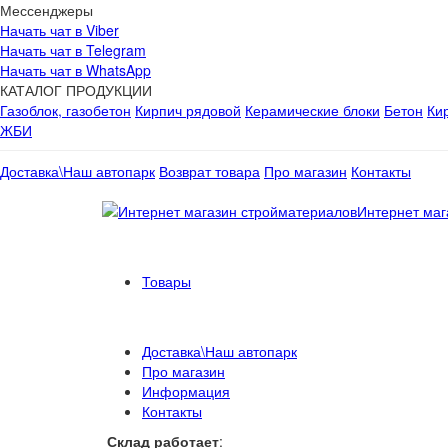
Мессенджеры
Начать чат в Viber
Начать чат в Telegram
Начать чат в WhatsApp
КАТАЛОГ ПРОДУКЦИИ
Газоблок, газобетон
Кирпич рядовой
Керамические блоки
Бетон
Ки
ЖБИ
Доставка\Наш автопарк
Возврат товара
Про магазин
Контакты
Интернет маг
Товары
Доставка\Наш автопарк
Про магазин
Информация
Контакты
Склад работает
: