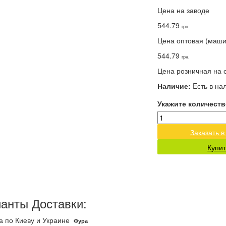
Цена на заводе
544.79
грн.
Цена оптовая (маш
544.79
грн.
Цена розничная на 
Наличие:
Eсть в на
Укажите количеств
Заказать в
Купит
анты Доставки:
а по Киеву и Украине
Фура