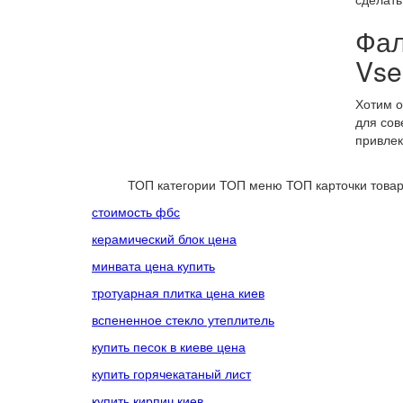
Фал
Vse
Хотим о
для сов
привлек
ТОП категории
ТОП меню
ТОП карточки това
стоимость фбс
керамический блок цена
минвата цена купить
тротуарная плитка цена киев
вспененное стекло утеплитель
купить песок в киеве цена
купить горячекатаный лист
купить кирпич киев