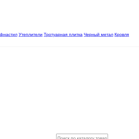
офнастил
Утеплители
Тротуарная плитка
Черный метал
Кровля