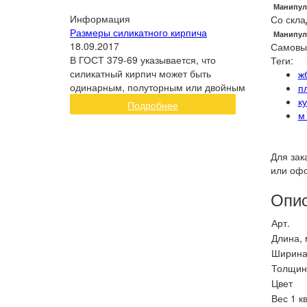
Манипул
Информация
Со скла
Размеры силикатного кирпича
Манипул
18.09.2017
Самовы
В ГОСТ 379-69 указывается, что
Теги:
силикатный кирпич может быть
ж
одинарным, полуторным или двойным
п
к
Подробнее
м
Для зак
или офо
Опи
Арт.
Длина,
Ширина
Толщин
Цвет
Вес 1 кв