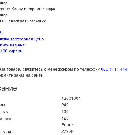
ятор
да по Киеву и Украине
Фура
ятор
воз
г.Киев ул.Сновская 22
би
литка тротуарная цена
упить цемент
 100 кирпич
аза товара, свяжитесь с менеджером по телефону
066 1111 444
рмите заказ на сайте
сание
12001604
 мм
240
, мм
130
а, мм
120
Венге
. м, кг
279.40