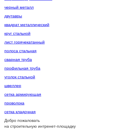
черный металл
двутавры
квадрат металлический
круг стальной
лист горячекатанный
полоса стальная
сварная труба
профильная труба
уголок стальной
швеллер
сетка армирующая
проволока
сетка кладочная
Добро пожаловать
на строительную интренет-площадку