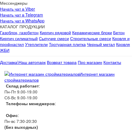
Мессенджеры
Начать чат в Viber
Начать чат в Telegram
Начать чат в WhatsApp
КАТАЛОГ ПРОДУКЦИИ
Газоблок, газобетон
Кирпич рядовой
Керамические блоки
Бетон
Кирпич силикатный
Сыпучие смеси
Строительные смеси
Кровля и
профнастил
Утеплители
Тротуарная плитка
Черный метал
Кровля
ЖБИ
Доставка\Наш автопарк
Возврат товара
Про магазин
Контакты
Интернет магазин
стройматериалов
Склад работает
:
Пн-Пт 9.00-19.00
Сб-Вс 9.00-19.00
Телефоны менеджеров
:
066 1111 444
Офис
:
Пн-вс 7:30-20:30
(Без выходных)