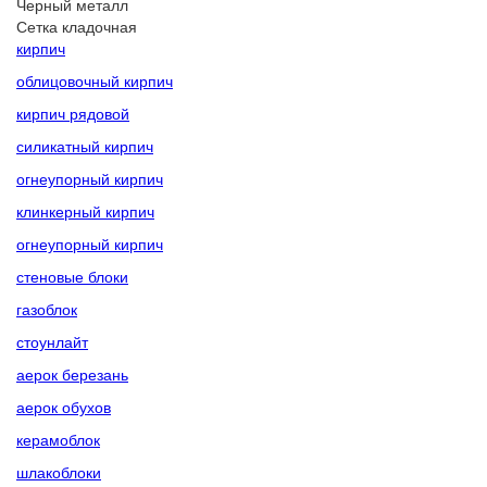
Черный металл
Сетка кладочная
кирпич
облицовочный кирпич
кирпич рядовой
силикатный кирпич
огнеупорный кирпич
клинкерный кирпич
огнеупорный кирпич
стеновые блоки
газоблок
стоунлайт
аерок березань
аерок обухов
керамоблок
шлакоблоки