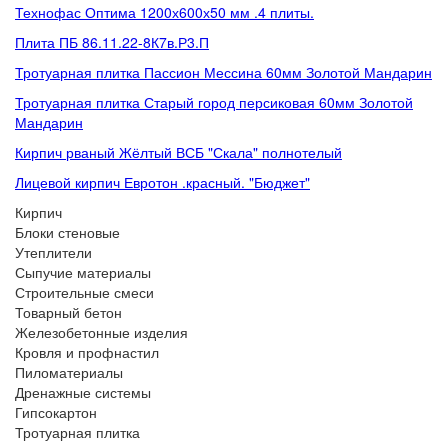
Технофас Оптима 1200х600х50 мм .4 плиты.
Плита ПБ 86.11.22-8К7в.Р3.П
Тротуарная плитка Пассион Мессина 60мм Золотой Мандарин
Тротуарная плитка Старый город персиковая 60мм Золотой
Мандарин
Кирпич рваный Жёлтый ВСБ "Скала" полнотелый
Лицевой кирпич Евротон .красный. "Бюджет"
Кирпич
Блоки стеновые
Утеплители
Сыпучие материалы
Строительные смеси
Товарный бетон
Железобетонные изделия
Кровля и профнастил
Пиломатериалы
Дренажные системы
Гипсокартон
Тротуарная плитка