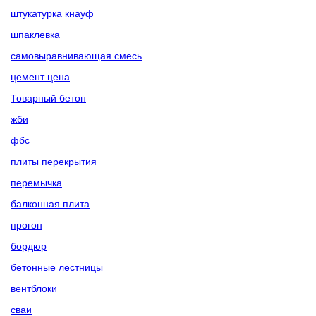
штукатурка кнауф
шпаклевка
самовыравнивающая смесь
цемент цена
Товарный бетон
жби
фбс
плиты перекрытия
перемычка
балконная плита
прогон
бордюр
бетонные лестницы
вентблоки
сваи