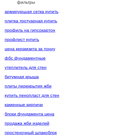
фильтры
армирующая сетка купить
плитка тротуарная купить
профиль на гипсокартон
профлист купить
цена керамзита за тонну
фбс фундаментные
утеплитель для стен
битумная крыша
плиты перекрытия жби
купить пенопласт для стен
каменные кирпичи
блоки фундамента цена
продажа жби изделий
простеночный шлакоблок