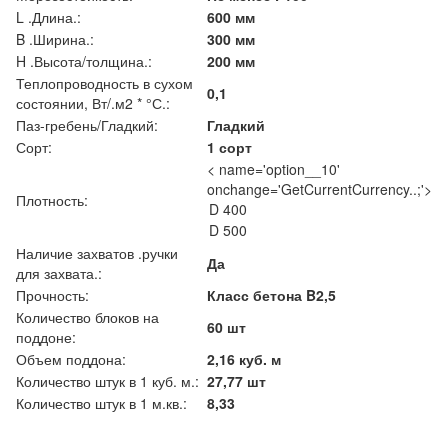
L .Длина.:
600 мм
B .Ширина.:
300 мм
H .Высота/толщина.:
200 мм
Теплопроводность в сухом
0,1
состоянии, Вт/.м2 * °С.:
Паз-гребень/Гладкий:
Гладкий
Сорт:
1 сорт
< name='option__10'
onchange='GetCurrentCurrency..;'>
Плотность:
Наличие захватов .ручки
Да
для захвата.:
Прочность:
Класс бетона B2,5
Количество блоков на
60 шт
поддоне:
Объем поддона:
2,16 куб. м
Количество штук в 1 куб. м.:
27,77 шт
Количество штук в 1 м.кв.:
8,33