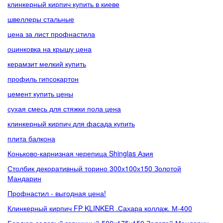
клинкерный кирпич купить в киеве
швеллеры стальные
цена за лист профнастила
оцинковка на крышу цена
керамзит мелкий купить
профиль гипсокартон
цемент купить цены
сухая смесь для стяжки пола цена
клинкерный кирпич для фасада купить
плита балкона
Коньково-карнизная черепица Shinglas Азия
Столбик декоративный торино 300х100х150 Золотой
Мандарин
Профнастил - выгодная цена!
Клинкерный кирпич FP KLINKER .Сахара коллаж. М-400