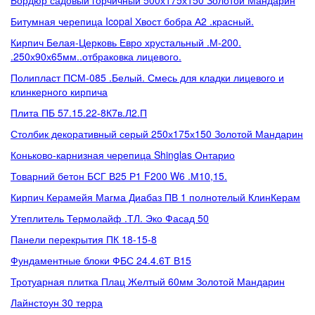
Бордюр садовый горчичный 500х175х150 Золотой Мандарин
Битумная черепица Icopal Хвост бобра А2 .красный.
Кирпич Белая-Церковь Евро хрустальный .М-200.
.250х90х65мм..отбраковка лицевого.
Полипласт ПСМ-085 .Белый. Смесь для кладки лицевого и
клинкерного кирпича
Плита ПБ 57.15.22-8К7в.Л2.П
Столбик декоративный серый 250х175х150 Золотой Мандарин
Коньково-карнизная черепица Shinglas Онтарио
Товарний бетон БСГ В25 Р1 F200 W6 .М10,15.
Кирпич Керамейя Магма Диабаз ПВ 1 полнотелый КлинКерам
Утеплитель Термолайф .ТЛ. Эко Фасад 50
Панели перекрытия ПК 18-15-8
Фундаментные блоки ФБС 24.4.6Т В15
Тротуарная плитка Плац Желтый 60мм Золотой Мандарин
Лайнстоун 30 терра