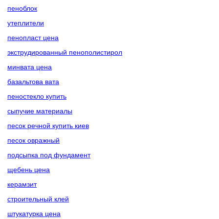
пеноблок
утеплители
пенопласт цена
экструдированный пенополистирол
минвата цена
базальтова вата
пеностекло купить
сыпучие материалы
песок речной купить киев
песок овражный
подсыпка под фундамент
щебень цена
керамзит
строительный клей
штукатурка цена