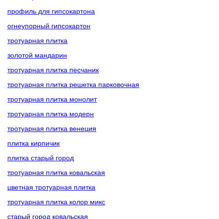
профиль для гипсокартона
огнеупорный гипсокартон
тротуарная плитка
золотой мандарин
тротуарная плитка песчаник
тротуарная плитка решетка парковочная
тротуарная плитка монолит
тротуарная плитка модерн
тротуарная плитка венеция
плитка кирпичик
плитка старый город
тротуарная плитка ковальская
цветная тротуарная плитка
тротуарная плитка колор микс
старый город ковальская