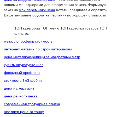
нашими менеджерами для оформления заказа. Формируя
заказ на
жби перемычки цена
Кстати, предлагаем обратить
Ваше внимание
брусчатка песчаник
по хорошей стоимости.
ТОП категории
ТОП меню
ТОП карточки товаров
ТОП
фильтры
металлопрофиль стоимость
интернет магазин по стройматериалам
цена металлочерепицы за квадратный метр
купить штукатурку киев
фасадный профлист
стоимость 1м3 щебня
цена на керамзит
цена речного песка
современная тротуарная плитка
швеллер цена за тонну