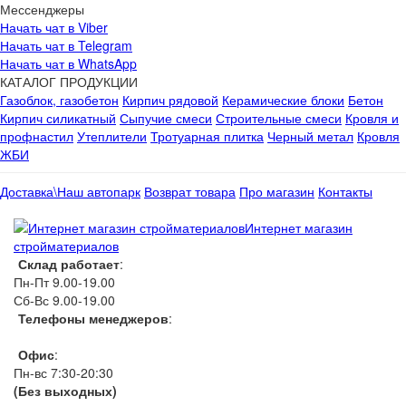
Мессенджеры
Начать чат в Viber
Начать чат в Telegram
Начать чат в WhatsApp
КАТАЛОГ ПРОДУКЦИИ
Газоблок, газобетон
Кирпич рядовой
Керамические блоки
Бетон
Кирпич силикатный
Сыпучие смеси
Строительные смеси
Кровля и
профнастил
Утеплители
Тротуарная плитка
Черный метал
Кровля
ЖБИ
Доставка\Наш автопарк
Возврат товара
Про магазин
Контакты
Интернет магазин
стройматериалов
Склад работает
:
Пн-Пт 9.00-19.00
Сб-Вс 9.00-19.00
Телефоны менеджеров
:
066 1111 444
Офис
:
Пн-вс 7:30-20:30
(Без выходных)