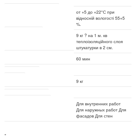
Расход материала
Температура эксплуатации °С
от +5 до +22°С при
відносній вологості 55+5
%.
Расход сухой смеси
9 кг ? на 1 м. кв
теплоізоляційного слоя
штукатурки в 2 см.
Срок годности растворной смеси мин
60 мин
Транспортировка
Упаковка
9 кг
Другие характеристики
Область использования
Для внутренних работ
Для наружных работ Для
фасадов Для стен
"