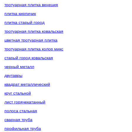
тротуарная плитка венеция
плитка кирпичик
плитка старый город
тротуарная плитка ковальская
цветная тротуарная плитка
тротуарная плитка колор микс
старый город ковальская
черный металл
двутавры
квадрат металлический
круг стальной
лист горячекатанный
полоса стальная
сварная труба
профильная труба