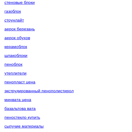
стеновые блоки
газоблок
стоунлайт
аерок березань
аерок обухов
керамоблок
шлакоблоки
пеноблок
утеплители
пенопласт цена
экструдированный пенополистирол
минвата цена
базальтова вата
пеностекло купить
сыпучие материалы