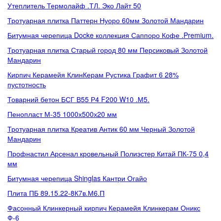
Утеплитель Термолайф .ТЛ. Эко Лайт 50
Тротуарная плитка Паттерн Нуоро 60мм Золотой Мандарин
Битумная черепица Docke коллекция Саппоро Кофе .Premium.
Тротуарная плитка Старый город 80 мм Персиковый Золотой
Мандарин
Кирпич Керамейя КлинКерам Рустика Графит 6 28%
пустотность
Товарний бетон БСГ В55 Р4 F200 W10 .М5.
Пенопласт М-35 1000х500х20 мм
Тротуарная плитка Креатив Антик 60 мм Черный Золотой
Мандарин
Профнастил Арсенал кровельный Полиэстер Китай ПК-75 0,4
мм
Битумная черепица Shinglas Кантри Огайо
Плита ПБ 89.15.22-8К7в.М6.П
Фасонный Клинкерный кирпич Керамейя Клинкерам Оникс
Ф-6