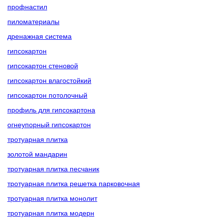
профнастил
пиломатериалы
дренажная система
гипсокартон
гипсокартон стеновой
гипсокартон влагостойкий
гипсокартон потолочный
профиль для гипсокартона
огнеупорный гипсокартон
тротуарная плитка
золотой мандарин
тротуарная плитка песчаник
тротуарная плитка решетка парковочная
тротуарная плитка монолит
тротуарная плитка модерн