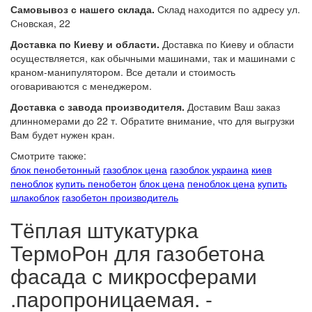
Самовывоз с нашего склада.
Склад находится по адресу ул.
Сновская, 22
Доставка по Киеву и области.
Доставка по Киеву и области
осуществляется, как обычными машинами, так и машинами с
краном-манипулятором. Все детали и стоимость
оговариваются с менеджером.
Доставка с завода производителя.
Доставим Ваш заказ
длинномерами до 22 т. Обратите внимание, что для выгрузки
Вам будет нужен кран.
Смотрите также:
блок пенобетонный
газоблок цена
газоблок украина
киев
пеноблок
купить пенобетон
блок цена
пеноблок цена
купить
шлакоблок
газобетон производитель
Тёплая штукатурка
ТермоРон для газобетона
фасада с микросферами
.паропроницаемая. -