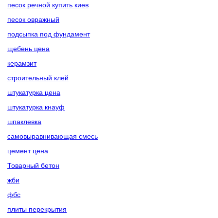
песок речной купить киев
песок овражный
подсыпка под фундамент
щебень цена
керамзит
строительный клей
штукатурка цена
штукатурка кнауф
шпаклевка
самовыравнивающая смесь
цемент цена
Товарный бетон
жби
фбс
плиты перекрытия