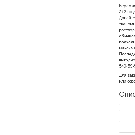
Керамич
212 шту
Давайте
экономи
раствор
обычног
подходи
максима
Последн
выгодно
549-59-
Для зак
или офо
Опи
Техниче
Произв
Страна 