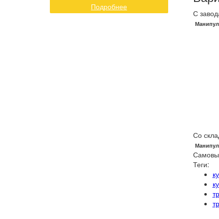
Подробнее
С завод
Манипул
Со скла
Манипул
Самовы
Теги:
к
к
т
т