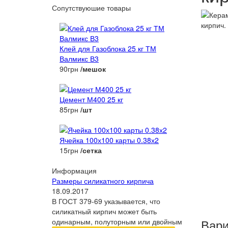
Сопутствуюшие товары
Клей для Газоблока 25 кг ТМ
Валмикс В3
90грн
/мешок
Цемент М400 25 кг
85грн
/шт
Ячейка 100х100 карты 0.38х2
15грн
/сетка
Информация
Размеры силикатного кирпича
18.09.2017
В ГОСТ 379-69 указывается, что
силикатный кирпич может быть
Вари
одинарным, полуторным или двойным