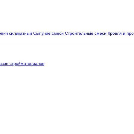
рпич силикатный
Сыпучие смеси
Строительные смеси
Кровля и пр
азин стройматериалов