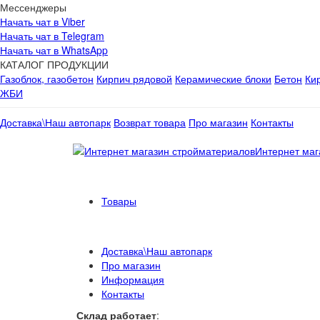
Мессенджеры
Начать чат в Viber
Начать чат в Telegram
Начать чат в WhatsApp
КАТАЛОГ ПРОДУКЦИИ
Газоблок, газобетон
Кирпич рядовой
Керамические блоки
Бетон
Ки
ЖБИ
Доставка\Наш автопарк
Возврат товара
Про магазин
Контакты
Интернет маг
Товары
Доставка\Наш автопарк
Про магазин
Информация
Контакты
Склад работает
: