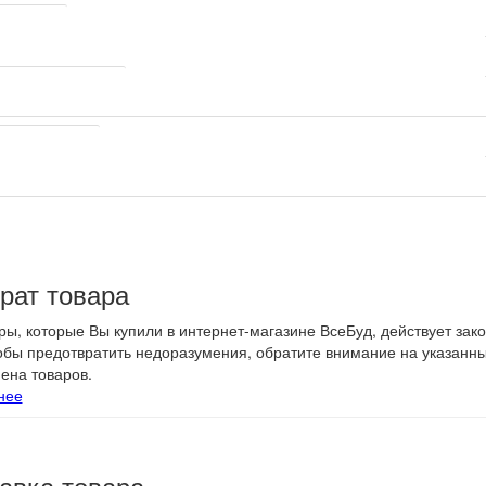
ортировка
оков на поддоне шт
характеристики
рат товара
ры, которые Вы купили в интернет-магазине ВсеБуд, действует зак
тобы предотвратить недоразумения, обратите внимание на указанн
ена товаров.
нее
авка товара