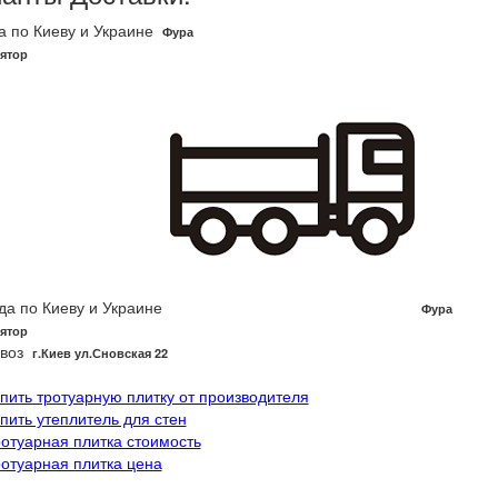
а по Киеву и Украине
Фура
ятор
да по Киеву и Украине
Фура
ятор
воз
г.Киев ул.Сновская 22
упить тротуарную плитку от производителя
упить утеплитель для стен
ротуарная плитка стоимость
ротуарная плитка цена