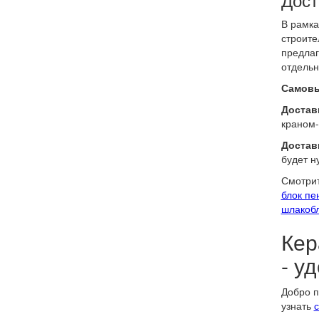
В рамка
строите
предлаг
отдельн
Самовы
Доставк
краном-
Достав
будет н
Смотрит
блок пе
шлакоб
Кер
- у
Добро п
узнать
с