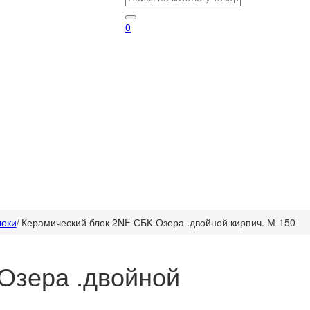
0
локи
/
Керамический блок 2NF СБК-Озера .двойной кирпич. М-150
Озера .двойной