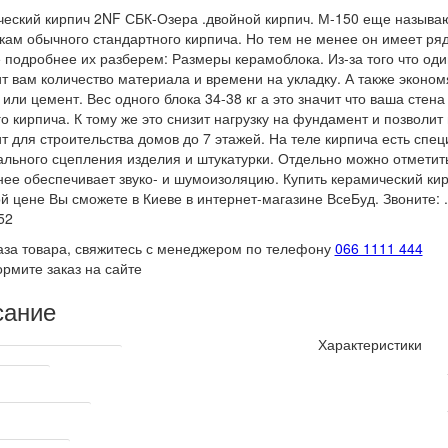
еский кирпич 2NF СБК-Озера .двойной кирпич. М-150 еще называю
кам обычного стандартного кирпича. Но тем не менее он имеет р
 подробнее их разберем: Размеры керамоблока. Из-за того что оди
т вам количество материала и времени на укладку. А также экон
 или цемент. Вес одного блока 34-38 кг а это значит что ваша стен
о кирпича. К тому же это снизит нагрузку на фундамент и позволит
т для строительства домов до 7 этажей. На теле кирпича есть спе
льного сцепления изделия и штукатурки. Отдельно можно отметить
ее обеспечивает звуко- и шумоизоляцию. Купить керамический кир
й цене Вы сможете в Киеве в интернет-магазине ВсеБуд. Звоните: .0
52
аза товара, свяжитесь с менеджером по телефону
066 1111 444
рмите заказ на сайте
сание
Характеристики
ские характеристики
одитель
производитель