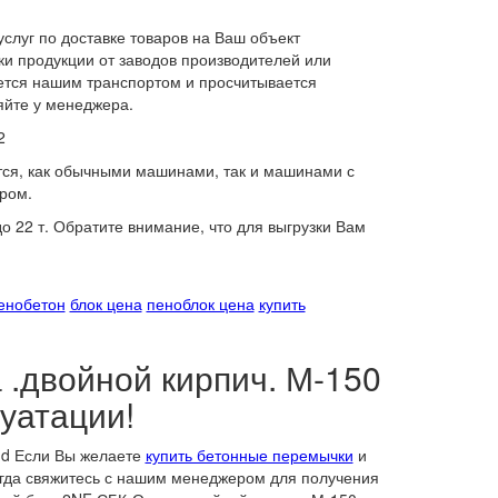
слуг по доставке товаров на Ваш объект
и продукции от заводов производителей или
яется нашим транспортом и просчитывается
яйте у менеджера.
2
тся, как обычными машинами, так и машинами с
ром.
 22 т. Обратите внимание, что для выгрузки Вам
пенобетон
блок цена
пеноблок цена
купить
.двойной кирпич. М-150
луатации!
ud Если Вы желаете
купить бетонные перемычки
и
тогда свяжитесь с нашим менеджером для получения