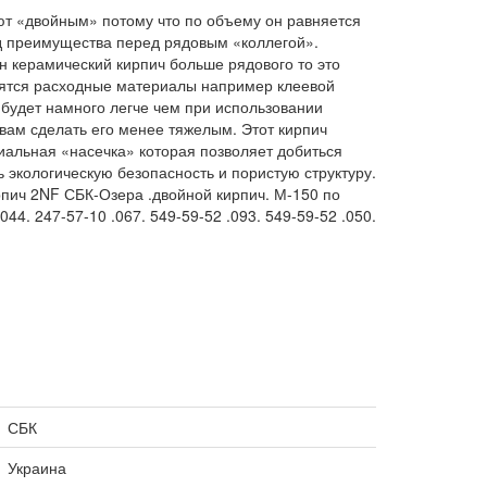
т «двойным» потому что по объему он равняется
яд преимущества перед рядовым «коллегой».
н керамический кирпич больше рядового то это
омятся расходные материалы например клеевой
а будет намного легче чем при использовании
 вам сделать его менее тяжелым. Этот кирпич
циальная «насечка» которая позволяет добиться
 экологическую безопасность и пористую структуру.
пич 2NF СБК-Озера .двойной кирпич. М-150 по
44. 247-57-10 .067. 549-59-52 .093. 549-59-52 .050.
СБК
Украина