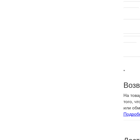
Трансп
Вес кг
К-во бл
Другие 
Цвет
"
Возв
На това
того, ч
или обм
Подроб
Дост