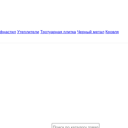
офнастил
Утеплители
Тротуарная плитка
Черный метал
Кровля