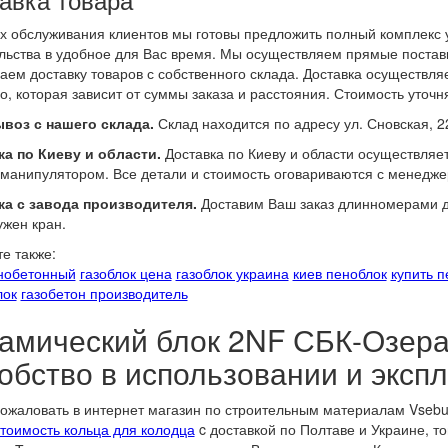
х обслуживания клиентов мы готовы предложить полный комплекс у
льства в удобное для Вас время. Мы осуществляем прямые поставк
аем доставку товаров с собственного склада. Доставка осуществл
о, которая зависит от суммы заказа и расстояния. Стоимость уточн
воз с нашего склада.
Склад находится по адресу ул. Сновская, 2
а по Киеву и области.
Доставка по Киеву и области осуществляе
манипулятором. Все детали и стоимость оговариваются с менедже
ка с завода производителя.
Доставим Ваш заказ длинномерами до
ужен кран.
е также:
нобетонный
газоблок цена
газоблок украина
киев пеноблок
купить 
лок
газобетон производитель
амический блок 2NF СБК-Озера 
добство в использовании и эксп
ожаловать в интернет магазин по строительным материалам Vseb
тоимость кольца для колодца
c доставкой по Полтаве и Украине, 