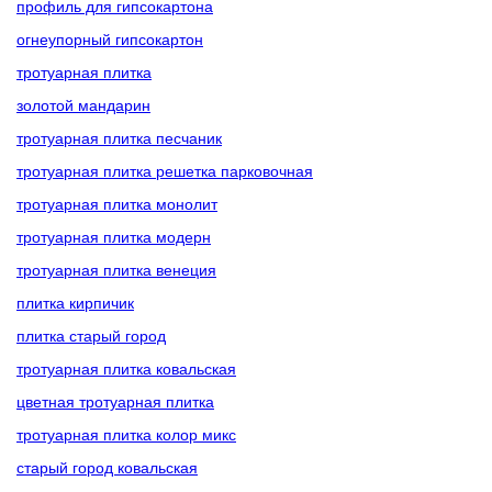
профиль для гипсокартона
огнеупорный гипсокартон
тротуарная плитка
золотой мандарин
тротуарная плитка песчаник
тротуарная плитка решетка парковочная
тротуарная плитка монолит
тротуарная плитка модерн
тротуарная плитка венеция
плитка кирпичик
плитка старый город
тротуарная плитка ковальская
цветная тротуарная плитка
тротуарная плитка колор микс
старый город ковальская