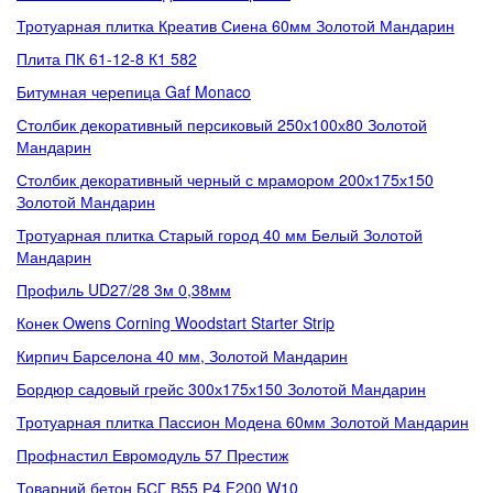
Тротуарная плитка Креатив Сиена 60мм Золотой Мандарин
Плита ПК 61-12-8 К1 582
Битумная черепица Gaf Monaco
Столбик декоративный персиковый 250х100х80 Золотой
Мандарин
Столбик декоративный черный с мрамором 200х175х150
Золотой Мандарин
Тротуарная плитка Старый город 40 мм Белый Золотой
Мандарин
Профиль UD27/28 3м 0,38мм
Конек Owens Corning Woodstart Starter Strip
Кирпич Барселона 40 мм, Золотой Мандарин
Бордюр садовый грейс 300х175х150 Золотой Мандарин
Тротуарная плитка Пассион Модена 60мм Золотой Мандарин
Профнастил Евромодуль 57 Престиж
Товарний бетон БСГ В55 Р4 F200 W10