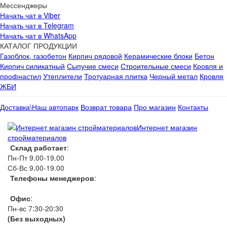
Мессенджеры
Начать чат в Viber
Начать чат в Telegram
Начать чат в WhatsApp
КАТАЛОГ ПРОДУКЦИИ
Газоблок, газобетон
Кирпич рядовой
Керамические блоки
Бетон
Кирпич силикатный
Сыпучие смеси
Строительные смеси
Кровля и
профнастил
Утеплители
Тротуарная плитка
Черный метал
Кровля
ЖБИ
Доставка\Наш автопарк
Возврат товара
Про магазин
Контакты
Интернет магазин
стройматериалов
Склад работает
:
Пн-Пт 9.00-19.00
Сб-Вс 9.00-19.00
Телефоны менеджеров
:
066 1111 444
Офис
:
Пн-вс 7:30-20:30
(Без выходных)