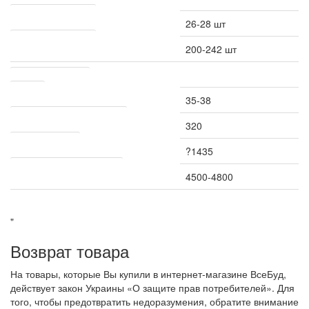
Расход материала
Расход блока на м2
26-28 шт
Расход блока на м3
200-242 шт
Транспортировка
Вес кг
35-38
К-во блоков на поддоне шт
320
Вес поддона кг
?1435
Количество на машине шт.
4500-4800
"
Возврат товара
На товары, которые Вы купили в интернет-магазине ВсеБуд,
действует закон Украины «О защите прав потребителей». Для
того, чтобы предотвратить недоразумения, обратите внимание