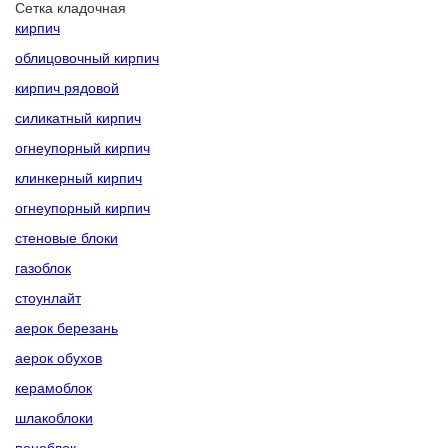
Сетка кладочная
кирпич
облицовочный кирпич
кирпич рядовой
силикатный кирпич
огнеупорный кирпич
клинкерный кирпич
огнеупорный кирпич
стеновые блоки
газоблок
стоунлайт
аерок березань
аерок обухов
керамоблок
шлакоблоки
пеноблок