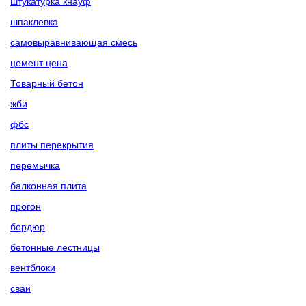
штукатурка кнауф
шпаклевка
самовыравнивающая смесь
цемент цена
Товарный бетон
жби
фбс
плиты перекрытия
перемычка
балконная плита
прогон
бордюр
бетонные лестницы
вентблоки
сваи