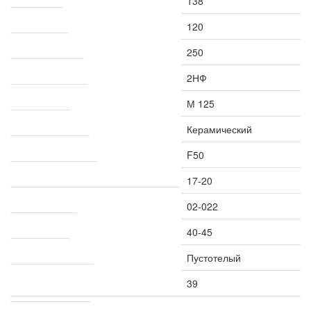
138
Высота мм
120
Толщина мм
250
Тип керамблока
2НФ
Марка прочности
М 125
Вид кирпича
Керамический
Морозостойкость
F50
Водопоглощение %
17-20
Коэффициент теплопроводности Вт / мК
02-022
Пустотность %
40-45
Тип кирпича
Пустотелый
Звукоизоляция ДБ
39