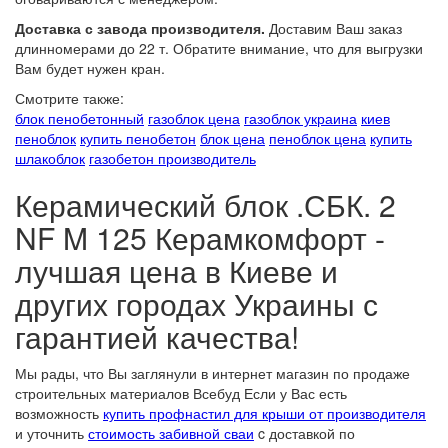
Доставка с завода производителя.
Доставим Ваш заказ
длинномерами до 22 т. Обратите внимание, что для выгрузки
Вам будет нужен кран.
Смотрите также:
блок пенобетонный
газоблок цена
газоблок украина
киев
пеноблок
купить пенобетон
блок цена
пеноблок цена
купить
шлакоблок
газобетон производитель
Керамический блок .СБК. 2
NF M 125 Керамкомфорт -
лучшая цена в Киеве и
других городах Украины с
гарантией качества!
Мы рады, что Вы заглянули в интернет магазин по продаже
строительных материалов Всебуд Если у Вас есть
возможность
купить профнастил для крыши от производителя
и уточнить
стоимость забивной сваи
c доставкой по