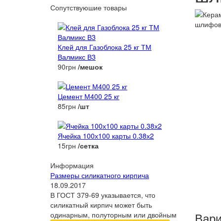
Сопутствуюшие товары
Клей для Газоблока 25 кг ТМ
Валмикс В3
90грн
/мешок
Цемент М400 25 кг
85грн
/шт
Ячейка 100х100 карты 0.38х2
15грн
/сетка
Информация
Размеры силикатного кирпича
18.09.2017
В ГОСТ 379-69 указывается, что
силикатный кирпич может быть
Вари
одинарным, полуторным или двойным