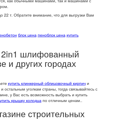
тся, как обычными машинами, так и машинами с
ром.
 22 т. Обратите внимание, что для выгрузки Вам
пенобетон
блок цена
пеноблок цена
купить
0 2in1 шлифованный
е и других городах
аете
купить клинкерный облицовочный кирпич
и
 и остальным уголкам страны, тогда связывайтесь с
ине, у Вас есть возможность выбрать и купить
упить крышку колодца
по отличным ценам..
газине строительных