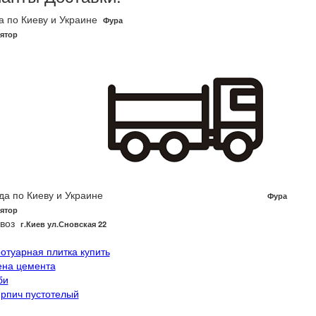
а по Киеву и Украине
Фура
ятор
да по Киеву и Украине
Фура
ятор
воз
г.Киев ул.Сновская 22
ротуарная плитка купить
ена цемента
би
ирпич пустотелый