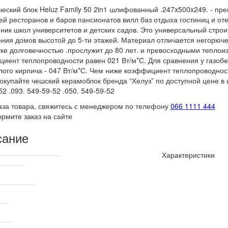
еский блок Heluz Family 50 2in1 шлифованный .247x500x249. - пр
ей ресторанов и баров пансионатов вилл баз отдыха гостиниц и о
ник школ университетов и детских садов. Это универсальный стро
ния домов высотой до 5-ти этажей. Материал отличается негорюч
ке долговечностью .прослужит до 80 лет. и превосходными тепло
иент теплопроводности равен 021 Вт/м*С. Для сравнения у газобе
лого кирпича - 047 Вт/м*С. Чем ниже коэффициент теплопроводно
окупайте чешский керамоблок бренда “Хелуз” по доступной цене в и
52 .093. 549-59-52 .050. 549-59-52
аза товара, свяжитесь с менеджером по телефону
066 1111 444
рмите заказ на сайте
сание
Характеристики
ские характеристики
одитель
кирпича мм
мм