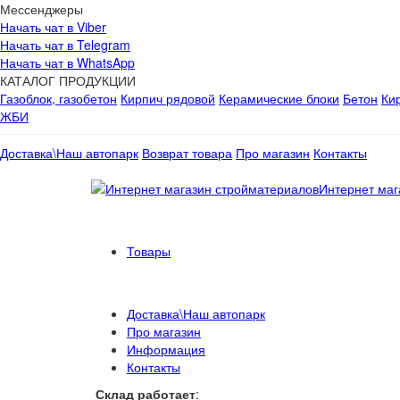
Мессенджеры
Начать чат в Viber
Начать чат в Telegram
Начать чат в WhatsApp
КАТАЛОГ ПРОДУКЦИИ
Газоблок, газобетон
Кирпич рядовой
Керамические блоки
Бетон
Ки
ЖБИ
Доставка\Наш автопарк
Возврат товара
Про магазин
Контакты
Интернет маг
Товары
Доставка\Наш автопарк
Про магазин
Информация
Контакты
Склад работает
: