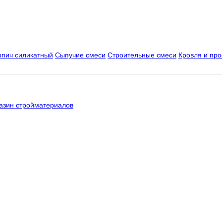
рпич силикатный
Сыпучие смеси
Строительные смеси
Кровля и пр
азин стройматериалов