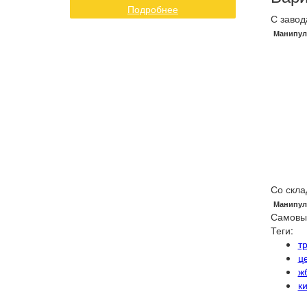
Подробнее
С завод
Манипул
Со скла
Манипул
Самовы
Теги:
т
ц
ж
к