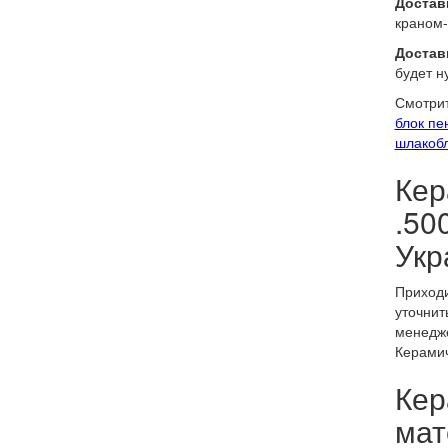
Доставк
краном-
Достав
будет н
Смотрит
блок пе
шлакоб
Кер
.50
Укр
Приходи
уточнит
менедже
Керамич
Кер
мат