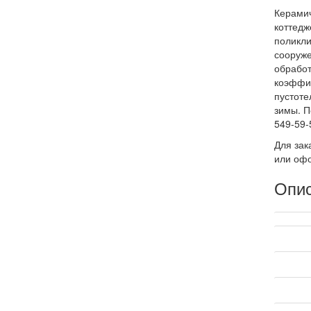
Керамич
коттедж
поликли
сооруже
обработ
коэффиц
пустоте
зимы. П
549-59-
Для зак
или офо
Опи
Техниче
Произв
Размер 
Длина 