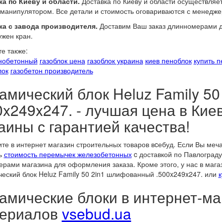
а по Киеву и области.
Доставка по Киеву и области осуществляе
манипулятором. Все детали и стоимость оговариваются с менедже
ка с завода производителя.
Доставим Ваш заказ длинномерами до
ужен кран.
е также:
нобетонный
газоблок цена
газоблок украина
киев пеноблок
купить 
лок
газобетон производитель
амический блок Heluz Family 5
0x249x247. - лучшая цена в Киев
аины с гарантией качества!
те в интернет магазин строительных товаров вcебуд. Если Вы меч
ь
стоимость перемычек железобетонных
c доставкой по Павлограду
рами магазина для оформления заказа. Кроме этого, у нас в магаз
еский блок Heluz Family 50 2in1 шлифованный .500x249x247. или
к
амические блоки в интернет-ма
ериалов
vsebud.ua