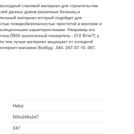
евосходный становой материал для строительства
телей дачных домов различных больниц и
ительный материал который подойдет для
естью пожаробезопасностью простотой в монтаже и
изоляционными характеристиками. Например его
тона D500 аналогичный показатель - 012 Вт/м*С у
сти тем лучше материал защищает от холодной
нтернет-магазине ВсеБуд: .044. 247-57-10 .067.
Heluz
500х249х247
247