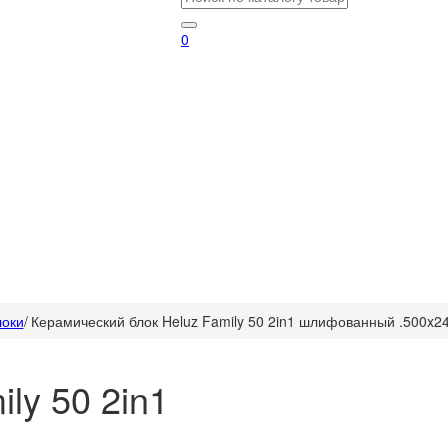
0
локи
/
Керамический блок Heluz Family 50 2in1 шлифованный .500x2
ly 50 2in1