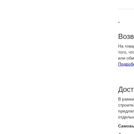
К-во бл
"
Возв
На това
того, ч
или обм
Подроб
Дост
В рамка
строите
предлаг
отдельн
Самовы