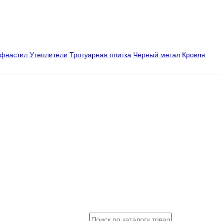
офнастил
Утеплители
Тротуарная плитка
Черный метал
Кровля