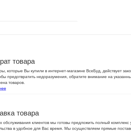
ерхности
ровочный вес поддона с кирпичом брутто, кг
рат товара
ры, которые Вы купили в интернет-магазине ВсеБуд, действует зак
тобы предотвратить недоразумения, обратите внимание на указанн
ена товаров.
нее
авка товара
х обслуживания клиентов мы готовы предложить полный комплекс у
льства в удобное для Вас время. Мы осуществляем прямые поставк