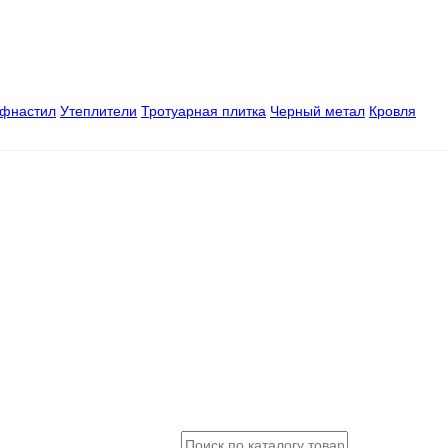
офнастил
Утеплители
Тротуарная плитка
Черный метал
Кровля