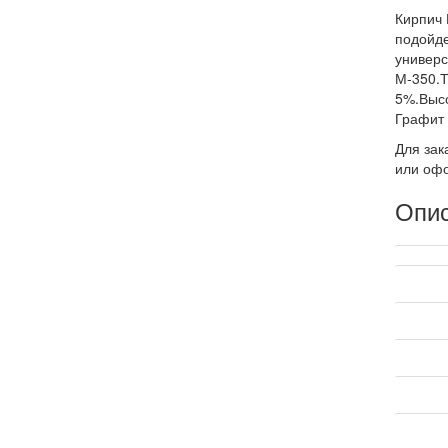
Кирпич 
подойде
универс
М-350.Т
5%.Высо
Графит 
Для зак
или офо
Опи
Техниче
Произв
Страна 
Коллек
Марка п
Форма 