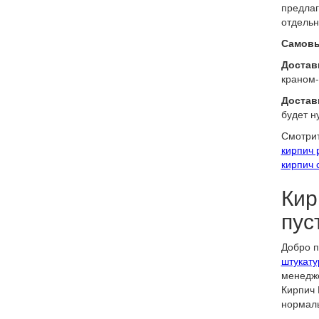
предлаг
отдельн
Самовы
Доставк
краном-
Достав
будет н
Смотрит
кирпич 
кирпич 
Кир
пус
Добро п
штукату
менедже
Кирпич 
нормаль