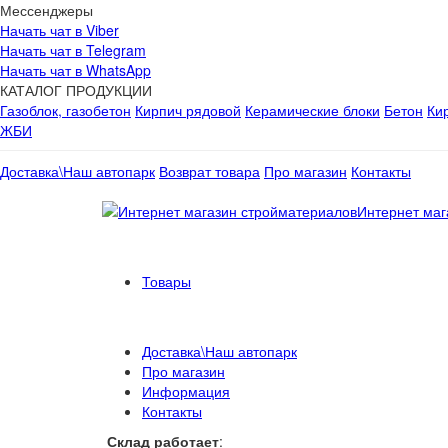
Мессенджеры
Начать чат в Viber
Начать чат в Telegram
Начать чат в WhatsApp
КАТАЛОГ ПРОДУКЦИИ
Газоблок, газобетон
Кирпич рядовой
Керамические блоки
Бетон
Ки
ЖБИ
Доставка\Наш автопарк
Возврат товара
Про магазин
Контакты
Интернет маг
Товары
Доставка\Наш автопарк
Про магазин
Информация
Контакты
Склад работает
: