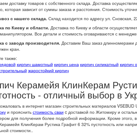
аем доставку товаров с собственного склада. Доставка осуществл
о, которая зависит от суммы заказа и расстояния. Стоимость уточн
воз с нашего склада.
Склад находится по адресу ул. Сновская, 2
а по Киеву и области.
Доставка по Киеву и области осуществляе
манипулятором. Все детали и стоимость оговариваются с менедже
ка с завода производителя.
Доставим Ваш заказ длинномерами до
ужен кран.
е также:
рядовой
кирпич шамотный
кирпич цена
кирпич силикатный
кирпич 
строительный
жаростойкий кирпич
пич Керамейя КлинКерам Русти
тотность - отличный выбор в Ук
ожаловать в интернет магазин строительных материалов VSEBUD U
рку
и прояснить
стоимость сваи
c доставкой по Житомиру и остальн
ром для получения более подробной информации. Кроме этого, в 
Керамейя КлинКерам Рустика Графит 6 32% пустотность или напр
ной стоимости..