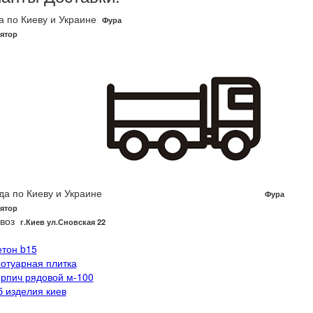
а по Киеву и Украине
Фура
ятор
да по Киеву и Украине
Фура
ятор
воз
г.Киев ул.Сновская 22
етон b15
ротуарная плитка
ирпич рядовой м-100
б изделия киев