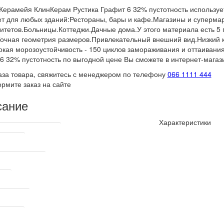
Керамейя КлинКерам Рустика Графит 6 32% пустотность используе
т для любых зданий:Рестораны, бары и кафе.Магазины и суперма
итетов.Больницы.Коттеджи.Дачные дома.У этого материала есть 5
очная геометрия размеров.Привлекательный внешний вид.Низкий 
кая морозоустойчивость - 150 циклов замораживания и оттаивани
6 32% пустотность по выгодной цене Вы сможете в интернет-магази
аза товара, свяжитесь с менеджером по телефону
066 1111 444
рмите заказ на сайте
сание
Характеристики
ские характеристики
одитель
производитель
ция
рочности
кирпича