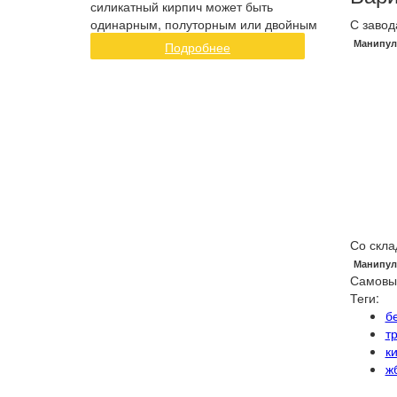
силикатный кирпич может быть
одинарным, полуторным или двойным
С завод
Манипул
Подробнее
Со скла
Манипул
Самовы
Теги:
б
т
к
ж