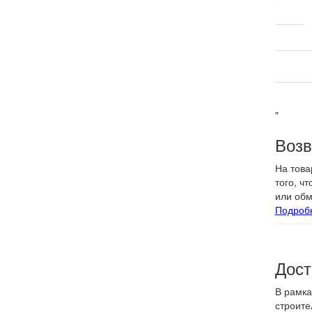
Тип пов
Цвет
Ориенти
"
Возв
На това
того, ч
или обм
Подроб
Дост
В рамка
строите