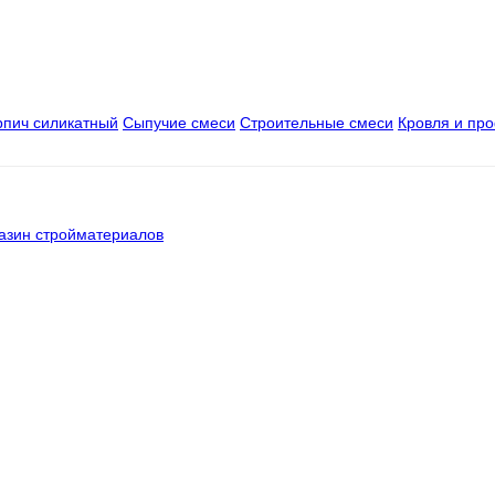
рпич силикатный
Сыпучие смеси
Строительные смеси
Кровля и пр
азин стройматериалов