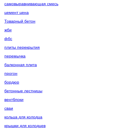
самовыравнивающая смесь
цемент цена
Товарный бетон
жби
фбс
плиты перекрытия
перемычка
балконная плита
прогон
бордюр
бетонные лестницы
вентблоки
сваи
кольца для колодца
крышки для колодцев