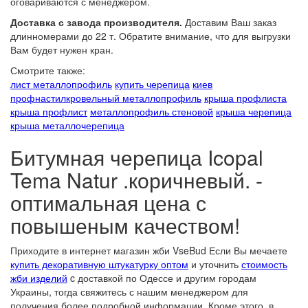
оговариваются с менеджером.
Доставка с завода производителя.
Доставим Ваш заказ
длинномерами до 22 т. Обратите внимание, что для выгрузки
Вам будет нужен кран.
Смотрите также:
лист металлопрофиль
купить черепица
киев
профнастил
кровельный металлопрофиль
крыша профлиста
крыша профлист
металлопрофиль стеновой
крыша черепица
крыша металлочерепица
Битумная черепица Icopal
Tema Natur .коричневый. -
оптимальная цена с
повышеным качеством!
Приходите в интернет магазин жби VseBud Если Вы мечаете
купить декоративную штукатурку оптом
и уточнить
стоимость
жби изделий
c доставкой по Одессе и другим городам
Украины, тогда свяжитесь с нашим менеджером для
получения более подробной информации. Кроме этого, в