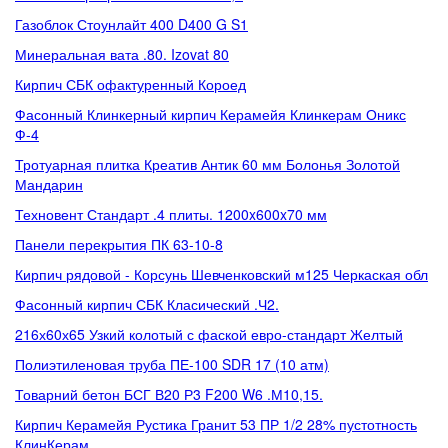
Газоблок Стоунлайт 400 D400 G S1
Минеральная вата .80. Izovat 80
Кирпич СБК офактуренный Короед
Фасонный Клинкерный кирпич Керамейя Клинкерам Оникс
Ф-4
Тротуарная плитка Креатив Антик 60 мм Болонья Золотой
Мандарин
Техновент Стандарт .4 плиты. 1200x600x70 мм
Панели перекрытия ПК 63-10-8
Кирпич рядовой - Корсунь Шевченковский м125 Черкаская обл
Фасонный кирпич СБК Класический .Ч2.
216х60х65 Узкий колотый с фаской евро-стандарт Желтый
Полиэтиленовая труба ПЕ-100 SDR 17 (10 атм)
Товарний бетон БСГ В20 Р3 F200 W6 .М10,15.
Кирпич Керамейя Рустика Гранит 53 ПР 1/2 28% пустотность
КлинКерам