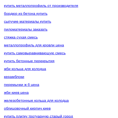
купить металлопрофиль от производителя
бордюр из бетона купить
сыпучие материалы купить
пиломатериалы заказать
стяжка сухая смесь
металлопрофиль для кровли цена
купить самовыравнивающую смесь
купить бетонные перекрытия
жби кольца для колодца
керамблоки
перемычки ж б цена
жби киев цена
железобетонные кольца для колодца
облицовочный кирпич киев
купить плитку тротуарную старый город