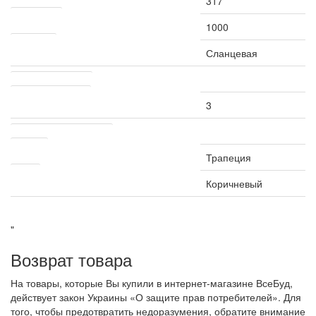
317
Длина, мм
1000
Посыпка
Сланцевая
Расход материала
Количество м2/уп
3
Другие характеристики
Форма
Трапеция
Цвет
Коричневый
"
Возврат товара
На товары, которые Вы купили в интернет-магазине ВсеБуд,
действует закон Украины «О защите прав потребителей». Для
того, чтобы предотвратить недоразумения, обратите внимание