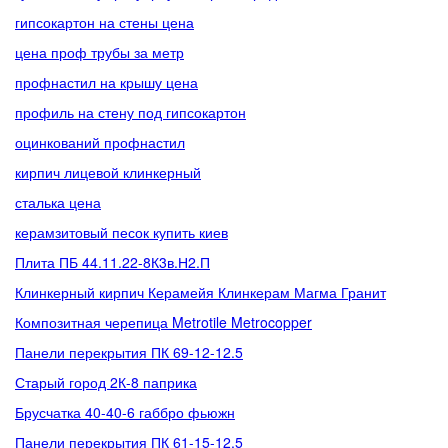
гипсокартон на стены цена
цена проф трубы за метр
профнастил на крышу цена
профиль на стену под гипсокартон
оцинкований профнастил
кирпич лицевой клинкерный
сталька цена
керамзитовый песок купить киев
Плита ПБ 44.11.22-8К3в.Н2.П
Клинкерный кирпич Керамейя Клинкерам Магма Гранит
Композитная черепица Metrotile Metrocopper
Панели перекрытия ПК 69-12-12.5
Старый город 2К-8 паприка
Брусчатка 40-40-6 габбро фьюжн
Панели перекрытия ПК 61-15-12,5