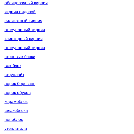
облицовочный кирпич
кирпич рядовой
силикатный кирпич
огнеупорный кирпич
клинкерный кирпич
огнеупорный кирпич
стеновые блоки
газоблок
стоунлайт
аерок березань
аерок обухов
керамоблок
шлакоблоки
пеноблок
утеплители