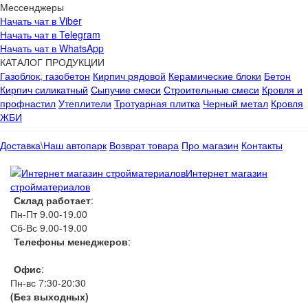
Мессенджеры
Начать чат в Viber
Начать чат в Telegram
Начать чат в WhatsApp
КАТАЛОГ ПРОДУКЦИИ
Газоблок, газобетон
Кирпич рядовой
Керамические блоки
Бетон
Кирпич силикатный
Сыпучие смеси
Строительные смеси
Кровля и
профнастил
Утеплители
Тротуарная плитка
Черный метал
Кровля
ЖБИ
Доставка\Наш автопарк
Возврат товара
Про магазин
Контакты
Интернет магазин
стройматериалов
Склад работает
:
Пн-Пт 9.00-19.00
Сб-Вс 9.00-19.00
Телефоны менеджеров
:
066 1111 444
Офис
:
Пн-вс 7:30-20:30
(Без выходных)