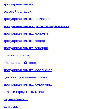
тротуарная плитка
золотой мандарин
тротуарная плитка песчаник
тротуарная плитка решетка парковочная
тротуарная плитка монолит
тротуарная плитка модерн
тротуарная плитка венеция
плитка кирпичик
плитка старый город
тротуарная плитка ковальская
цветная тротуарная плитка
тротуарная плитка колор микс
старый город ковальская
черный металл
двутавры