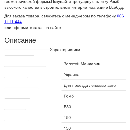
геометрической формы.Покупайте тротуарную плитку Ромб
высокого качества в строительном интернет-магазине Всебуд.
Для заказа товара, свяжитесь с менеджером по телефону
066
1111 444
или оформите заказ на сайте
Описание
Характеристики
Технические характеристики
Производитель
Золотой Мандарин
Страна производитель
Украина
Назначение
Для проезда легковых авто
Коллекция плитки
Ромб
Класс бетона
В30
Длина, мм
150
Ширина, мм
150