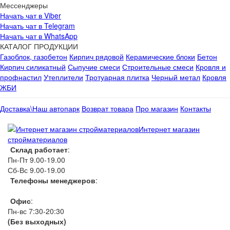
Мессенджеры
Начать чат в Viber
Начать чат в Telegram
Начать чат в WhatsApp
КАТАЛОГ ПРОДУКЦИИ
Газоблок, газобетон
Кирпич рядовой
Керамические блоки
Бетон
Кирпич силикатный
Сыпучие смеси
Строительные смеси
Кровля и
профнастил
Утеплители
Тротуарная плитка
Черный метал
Кровля
ЖБИ
Доставка\Наш автопарк
Возврат товара
Про магазин
Контакты
Интернет магазин
стройматериалов
Склад работает
:
Пн-Пт 9.00-19.00
Сб-Вс 9.00-19.00
Телефоны менеджеров
:
066 1111 444
Офис
:
Пн-вс 7:30-20:30
(Без выходных)