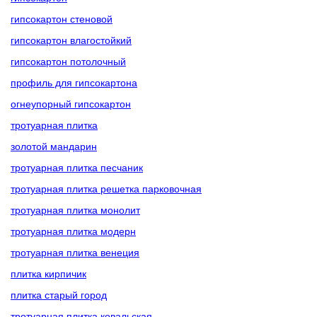
гипсокартон стеновой
гипсокартон влагостойкий
гипсокартон потолочный
профиль для гипсокартона
огнеупорный гипсокартон
тротуарная плитка
золотой мандарин
тротуарная плитка песчаник
тротуарная плитка решетка парковочная
тротуарная плитка монолит
тротуарная плитка модерн
тротуарная плитка венеция
плитка кирпичик
плитка старый город
тротуарная плитка ковальская