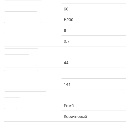
Толщина плитки, мм
60
Морозостойкость
F200
Водопоглощение, %
6
Истираемость, г/см кв
0,7
Расход материала
Штук на 1 м?
44
Транспортировка
Вес, кг
141
Другие характеристики
Форма
Ромб
Цвет
Коричневый