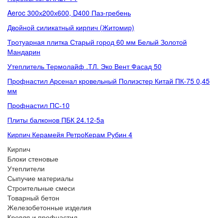
Aeroc 300х200х600, D400 Паз-гребень
Двойной силикатный кирпич (Житомир)
Тротуарная плитка Старый город 60 мм Белый Золотой
Мандарин
Утеплитель Термолайф .ТЛ. Эко Вент Фасад 50
Профнастил Арсенал кровельный Полиэстер Китай ПК-75 0,45
мм
Профнастил ПС-10
Плиты балконов ПБК 24.12-5а
Кирпич Керамейя РетроКерам Рубин 4
Кирпич
Блоки стеновые
Утеплители
Сыпучие материалы
Строительные смеси
Товарный бетон
Железобетонные изделия
Кровля и профнастил