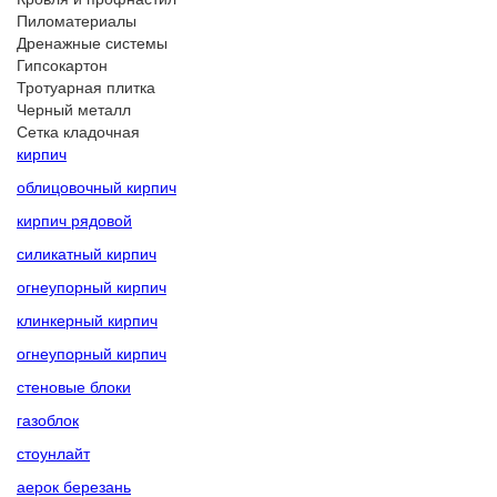
Пиломатериалы
Дренажные системы
Гипсокартон
Тротуарная плитка
Черный металл
Сетка кладочная
кирпич
облицовочный кирпич
кирпич рядовой
силикатный кирпич
огнеупорный кирпич
клинкерный кирпич
огнеупорный кирпич
стеновые блоки
газоблок
стоунлайт
аерок березань