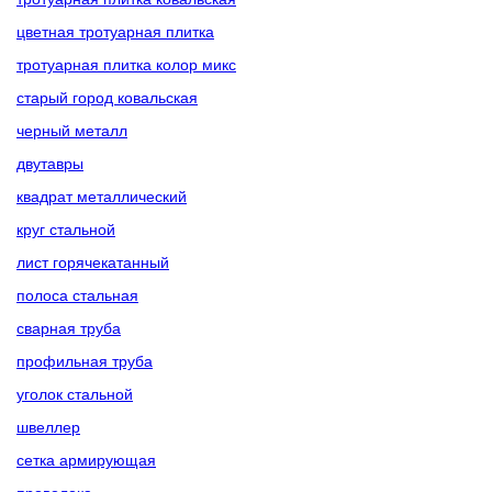
цветная тротуарная плитка
тротуарная плитка колор микс
старый город ковальская
черный металл
двутавры
квадрат металлический
круг стальной
лист горячекатанный
полоса стальная
сварная труба
профильная труба
уголок стальной
швеллер
сетка армирующая