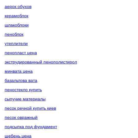
аерок обухов
керамоблок
шлакоблоки
пеноблок
утеплители
пенопласт цена
экструдированный пенополистирол
минвата цена
базальтова вата
пеностекло купить
сыпучие материалы
песок речной купить киев
песок овражный
подсыпка под фундамент
щебень цена