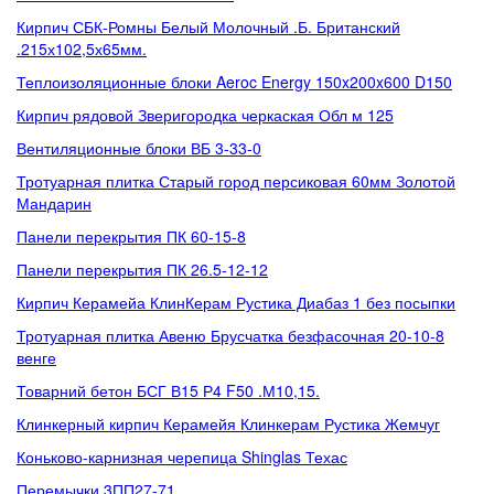
Кирпич СБК-Ромны Белый Молочный .Б. Британский
.215х102,5х65мм.
Теплоизоляционные блоки Aeroc Energy 150x200x600 D150
Кирпич рядовой Зверигородка черкаская Обл м 125
Вентиляционные блоки ВБ 3-33-0
Тротуарная плитка Старый город персиковая 60мм Золотой
Мандарин
Панели перекрытия ПК 60-15-8
Панели перекрытия ПК 26.5-12-12
Кирпич Керамейа КлинКерам Рустика Диабаз 1 без посыпки
Тротуарная плитка Авеню Брусчатка безфасочная 20-10-8
венге
Товарний бетон БСГ В15 Р4 F50 .М10,15.
Клинкерный кирпич Керамейя Клинкерам Рустика Жемчуг
Коньково-карнизная черепица Shinglas Техас
Перемычки 3ПП27-71