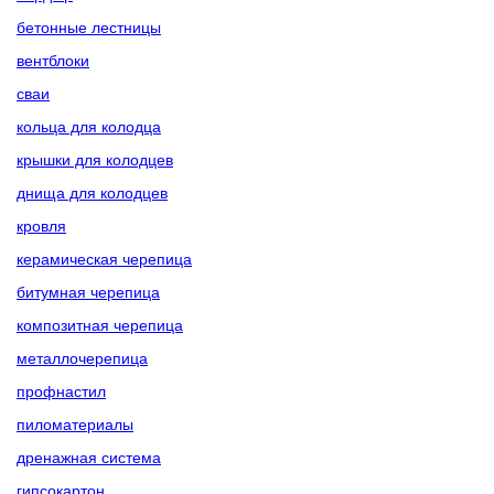
бетонные лестницы
вентблоки
сваи
кольца для колодца
крышки для колодцев
днища для колодцев
кровля
керамическая черепица
битумная черепица
композитная черепица
металлочерепица
профнастил
пиломатериалы
дренажная система
гипсокартон