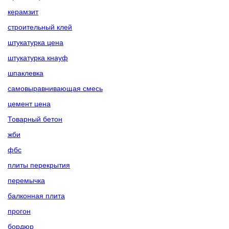
керамзит
строительный клей
штукатурка цена
штукатурка кнауф
шпаклевка
самовыравнивающая смесь
цемент цена
Товарный бетон
жби
фбс
плиты перекрытия
перемычка
балконная плита
прогон
бордюр