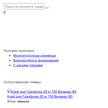
0
Похожие категории
Многопустотные серийные
Безопалубного формования
С косыми торцами
Сопутствуюшие товары
Клей для Газоблока 25 кг ТМ Валмикс В3
90грн
/мешок