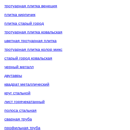
тротуарная плитка венеция
плитка кирпичик
плитка старый город
тротуарная плитка ковальская
цветная тротуарная плитка
тротуарная плитка колор микс
старый город ковальская
черный металл
двутавры
квадрат металлический
круг стальной
лист горячекатанный
полоса стальная
сварная труба
профильная труба