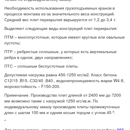
Необходимость использования грузоподъемных кранов в
процессе монтажа из-за значительного веса конструкций.
Средний вес плит перекрытия варьируется от 1,2 до 3,4 т.
Выделяют следующие виды конструкций плит перекрытия:
ПТМ – многопустотные, которые имеют круглые или овальные
пустоты;
ПТР – ребристые сплошные, у которых есть вертикальные
ребра в одном, двух направлениях;
ПТС ­– сплошные беспустотные плиты.
Допустимая нагрузка равна 450-1250 кгс/м2. Класс бетона
С12/15 .B15.-С32/40 .В40., водонепроницаемость марки W4-8,
морозостойкость – F150-200.
Примечание. Производство плит длиной от 2400 мм до 7200
мм возможно также с нагрузкой 1250 кгс/кв.м. По
индивидуальному заказу производим плиты промежуточных
длин с шагом 100 мм и одним косым торцом с углом 45 º.
"
Для заказа товара, свяжитесь с менеджером по телефону
066