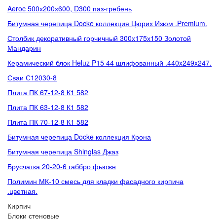
Aeroc 500х200х600, D300 паз-гребень
Битумная черепица Docke коллекция Цюрих Изюм .Premium.
Столбик декоративный горчичный 300х175х150 Золотой
Мандарин
Керамический блок Heluz P15 44 шлифованный .440x249x247.
Сваи С12030-8
Плита ПК 67-12-8 К1 582
Плита ПК 63-12-8 К1 582
Плита ПК 70-12-8 К1 582
Битумная черепица Docke коллекция Крона
Битумная черепица Shinglas Джаз
Брусчатка 20-20-6 габбро фьюжн
Полимин МК-10 смесь для кладки фасадного кирпича
.цветная.
Кирпич
Блоки стеновые