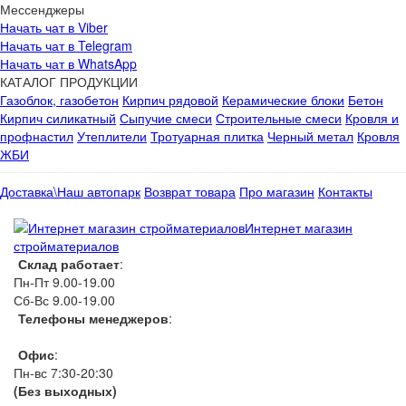
Мессенджеры
Начать чат в Viber
Начать чат в Telegram
Начать чат в WhatsApp
КАТАЛОГ ПРОДУКЦИИ
Газоблок, газобетон
Кирпич рядовой
Керамические блоки
Бетон
Кирпич силикатный
Сыпучие смеси
Строительные смеси
Кровля и
профнастил
Утеплители
Тротуарная плитка
Черный метал
Кровля
ЖБИ
Доставка\Наш автопарк
Возврат товара
Про магазин
Контакты
Интернет магазин
стройматериалов
Склад работает
:
Пн-Пт 9.00-19.00
Сб-Вс 9.00-19.00
Телефоны менеджеров
:
066 1111 444
Офис
:
Пн-вс 7:30-20:30
(Без выходных)