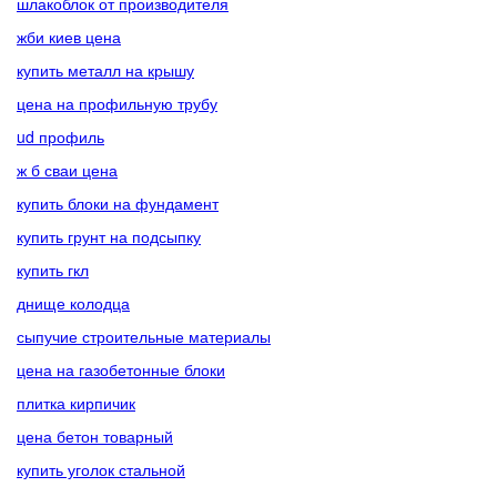
шлакоблок от производителя
жби киев цена
купить металл на крышу
цена на профильную трубу
ud профиль
ж б сваи цена
купить блоки на фундамент
купить грунт на подсыпку
купить гкл
днище колодца
сыпучие строительные материалы
цена на газобетонные блоки
плитка кирпичик
цена бетон товарный
купить уголок стальной