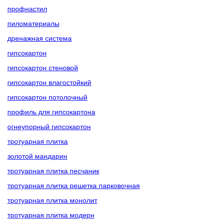
профнастил
пиломатериалы
дренажная система
гипсокартон
гипсокартон стеновой
гипсокартон влагостойкий
гипсокартон потолочный
профиль для гипсокартона
огнеупорный гипсокартон
тротуарная плитка
золотой мандарин
тротуарная плитка песчаник
тротуарная плитка решетка парковочная
тротуарная плитка монолит
тротуарная плитка модерн