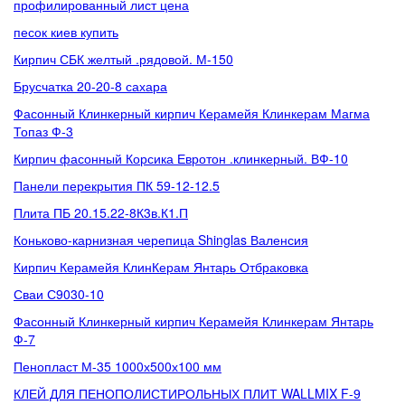
профилированный лист цена
песок киев купить
Кирпич СБК желтый .рядовой. М-150
Брусчатка 20-20-8 сахара
Фасонный Клинкерный кирпич Керамейя Клинкерам Магма
Топаз Ф-3
Кирпич фасонный Корсика Евротон .клинкерный. ВФ-10
Панели перекрытия ПК 59-12-12.5
Плита ПБ 20.15.22-8К3в.К1.П
Коньково-карнизная черепица Shinglas Валенсия
Кирпич Керамейя КлинКерам Янтарь Отбраковка
Сваи С9030-10
Фасонный Клинкерный кирпич Керамейя Клинкерам Янтарь
Ф-7
Пенопласт М-35 1000х500х100 мм
КЛЕЙ ДЛЯ ПЕНОПОЛИСТИРОЛЬНЫХ ПЛИТ WALLMIX F-9