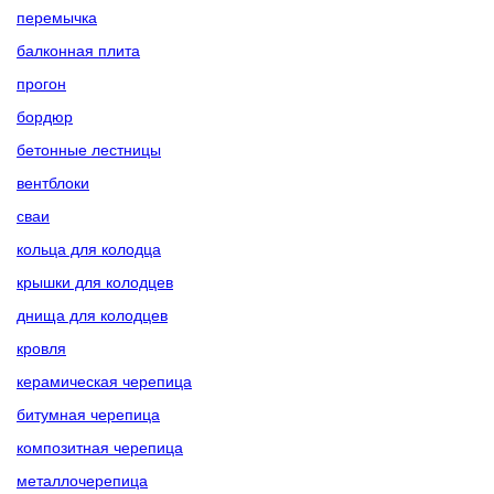
перемычка
балконная плита
прогон
бордюр
бетонные лестницы
вентблоки
сваи
кольца для колодца
крышки для колодцев
днища для колодцев
кровля
керамическая черепица
битумная черепица
композитная черепица
металлочерепица