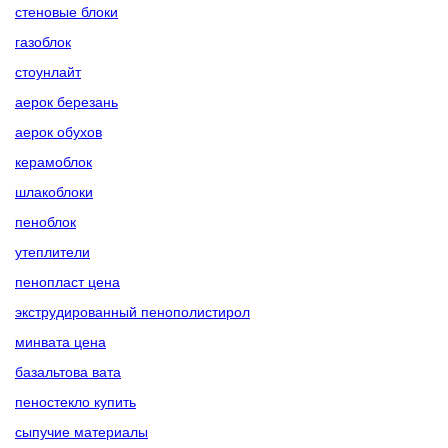
стеновые блоки
газоблок
стоунлайт
аерок березань
аерок обухов
керамоблок
шлакоблоки
пеноблок
утеплители
пенопласт цена
экструдированный пенополистирол
минвата цена
базальтова вата
пеностекло купить
сыпучие материалы