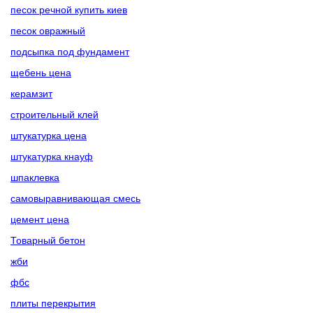
песок речной купить киев
песок овражный
подсыпка под фундамент
щебень цена
керамзит
строительный клей
штукатурка цена
штукатурка кнауф
шпаклевка
самовыравнивающая смесь
цемент цена
Товарный бетон
жби
фбс
плиты перекрытия