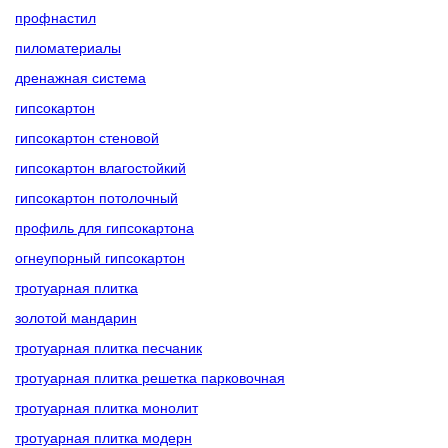
профнастил
пиломатериалы
дренажная система
гипсокартон
гипсокартон стеновой
гипсокартон влагостойкий
гипсокартон потолочный
профиль для гипсокартона
огнеупорный гипсокартон
тротуарная плитка
золотой мандарин
тротуарная плитка песчаник
тротуарная плитка решетка парковочная
тротуарная плитка монолит
тротуарная плитка модерн