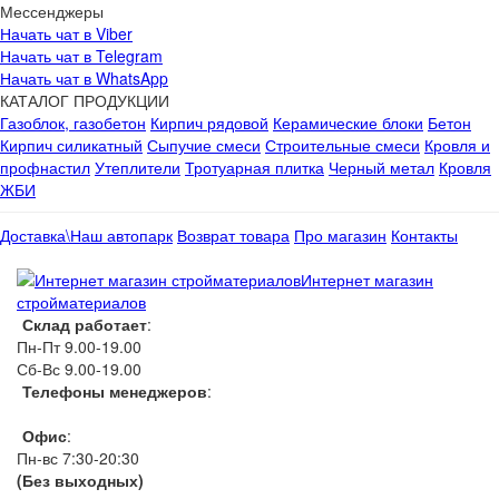
Мессенджеры
Начать чат в Viber
Начать чат в Telegram
Начать чат в WhatsApp
КАТАЛОГ ПРОДУКЦИИ
Газоблок, газобетон
Кирпич рядовой
Керамические блоки
Бетон
Кирпич силикатный
Сыпучие смеси
Строительные смеси
Кровля и
профнастил
Утеплители
Тротуарная плитка
Черный метал
Кровля
ЖБИ
Доставка\Наш автопарк
Возврат товара
Про магазин
Контакты
Интернет магазин
стройматериалов
Склад работает
:
Пн-Пт 9.00-19.00
Сб-Вс 9.00-19.00
Телефоны менеджеров
:
066 1111 444
Офис
:
Пн-вс 7:30-20:30
(Без выходных)