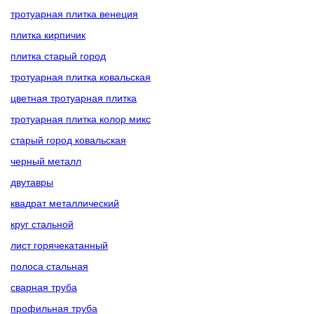
тротуарная плитка венеция
плитка кирпичик
плитка старый город
тротуарная плитка ковальская
цветная тротуарная плитка
тротуарная плитка колор микс
старый город ковальская
черный металл
двутавры
квадрат металлический
круг стальной
лист горячекатанный
полоса стальная
сварная труба
профильная труба