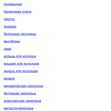
перемычка
балконная плита
прогон
бордюр
бетонные лестницы
вентблоки
сваи
кольца для колодца
крышки для колодцев
днища для колодцев
кровля
керамическая черепица
битумная черепица
композитная черепица
металлочерепица