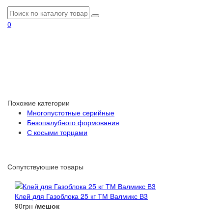
0
Похожие категории
Многопустотные серийные
Безопалубного формования
С косыми торцами
Сопутствуюшие товары
Клей для Газоблока 25 кг ТМ Валмикс В3
90грн
/мешок