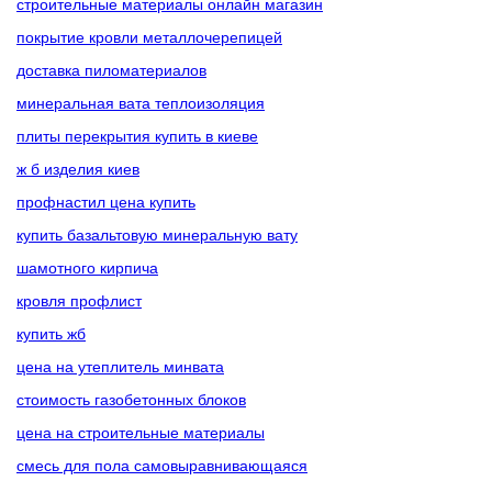
строительные материалы онлайн магазин
покрытие кровли металлочерепицей
доставка пиломатериалов
минеральная вата теплоизоляция
плиты перекрытия купить в киеве
ж б изделия киев
профнастил цена купить
купить базальтовую минеральную вату
шамотного кирпича
кровля профлист
купить жб
цена на утеплитель минвата
стоимость газобетонных блоков
цена на строительные материалы
смесь для пола самовыравнивающаяся