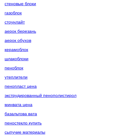
стеновые блоки
газоблок
стоунлайт
аерок березань
аерок обухов
керамоблок
шлакоблоки
пеноблок
утеплители
пенопласт цена
экструдированный пенополистирол
минвата цена
базальтова вата
пеностекло купить
сыпучие материалы