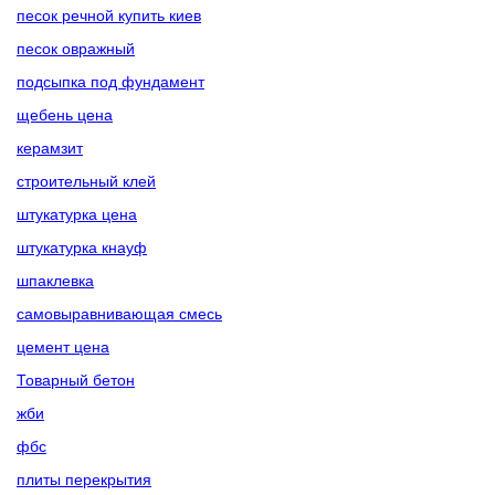
песок речной купить киев
песок овражный
подсыпка под фундамент
щебень цена
керамзит
строительный клей
штукатурка цена
штукатурка кнауф
шпаклевка
самовыравнивающая смесь
цемент цена
Товарный бетон
жби
фбс
плиты перекрытия