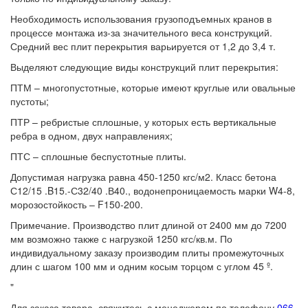
Необходимость использования грузоподъемных кранов в
процессе монтажа из-за значительного веса конструкций.
Средний вес плит перекрытия варьируется от 1,2 до 3,4 т.
Выделяют следующие виды конструкций плит перекрытия:
ПТМ – многопустотные, которые имеют круглые или овальные
пустоты;
ПТР – ребристые сплошные, у которых есть вертикальные
ребра в одном, двух направлениях;
ПТС ­– сплошные беспустотные плиты.
Допустимая нагрузка равна 450-1250 кгс/м2. Класс бетона
С12/15 .B15.-С32/40 .В40., водонепроницаемость марки W4-8,
морозостойкость – F150-200.
Примечание. Производство плит длиной от 2400 мм до 7200
мм возможно также с нагрузкой 1250 кгс/кв.м. По
индивидуальному заказу производим плиты промежуточных
длин с шагом 100 мм и одним косым торцом с углом 45 º.
"
Для заказа товара, свяжитесь с менеджером по телефону
066