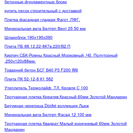
бетонные фундаментные блоки
купить песок строительный с доставкой
Плитка фасадная гладкая Фагот .ПФГ.
Минеральная вата Белтеп Вент 25 50 мм
Шлакоблок 190х190х390
Плита ПБ 88.12.22-8К7в.220/В2.П
Кирпич СБК-Ромны Красный Морковный .Ч0. Полуторный
.250х120х88мм.
Товарний бетон БСГ В40 Р3 F200 W6
Плита ПК 52-12-8 К1 582
Утеплитель Термолайф .ТЛ. Кровля С 100
Тротуарная плитка Креатив Красный 60мм Золотой Мандарин
Битумная черепица Docke коллекция Льеж
Минеральная вата Белтеп Фасад 12 100 мм
Тротуарная плитка Квадрат Малый коричневый 60мм Золотой
Мандарин