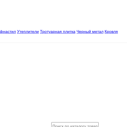
офнастил
Утеплители
Тротуарная плитка
Черный метал
Кровля