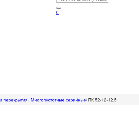
0
и перекрытия
Многопустотные серийные
/
ПК 52-12-12.5