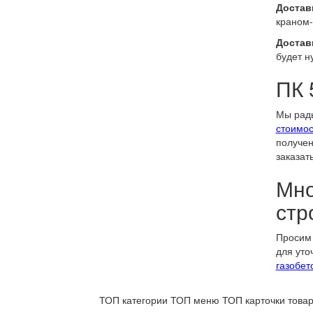
Доставк
краном-
Достав
будет н
ПК 
Мы рады
стоимос
получен
заказат
Мно
стр
Просим 
для уто
газобет
ТОП категории
ТОП меню
ТОП карточки това