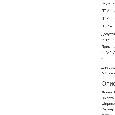
Выделяю
ПТМ – м
ПТР – р
ПТС ­– 
Допусти
морозос
Примеча
индивид
"
Для зак
или офо
Опи
Длина .
Высота 
Ширина 
Размер
Масса, 