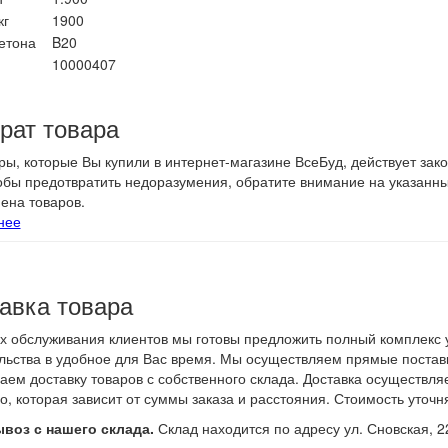
кг
1900
етона
B20
10000407
рат товара
ры, которые Вы купили в интернет-магазине ВсеБуд, действует зак
тобы предотвратить недоразумения, обратите внимание на указанн
ена товаров.
нее
авка товара
х обслуживания клиентов мы готовы предложить полный комплекс у
льства в удобное для Вас время. Мы осуществляем прямые поставк
аем доставку товаров с собственного склада. Доставка осуществл
о, которая зависит от суммы заказа и расстояния. Стоимость уточн
воз с нашего склада.
Склад находится по адресу ул. Сновская, 2