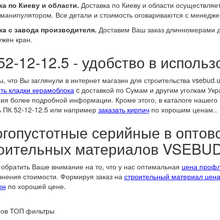
а по Киеву и области.
Доставка по Киеву и области осуществляе
манипулятором. Все детали и стоимость оговариваются с менедже
ка с завода производителя.
Доставим Ваш заказ длинномерами до
ужен кран.
52-12-12.5 - удобство в использ
, что Вы заглянули в интернет магазин для строительства vsebud.
ть кладки керамоблока
c доставкой по Сумам и другим уголкам Ук
ия более подробной информации. Кроме этого, в каталоге нашего 
ь ПК 52-12-12.5 или например
заказать кирпич
по хорошим ценам..
гопустотные серийные в оптов
оительных материалов VSEBU
обратить Ваше внимание на то, что у нас оптимальная
цена профл
чнения стоимости. Формируя заказ на
строительный материал цен
он
по хорошей цене.
ров
ТОП фильтры