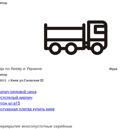
ятор
да по Киеву и Украине
Фура
ятор
воз
г.Киев ул.Сновская 22
ирпич рядовой цена
устотелый кирпич
етон кл в15
ротуарная плитка купить киев
ерекрытия многопустотные серийные