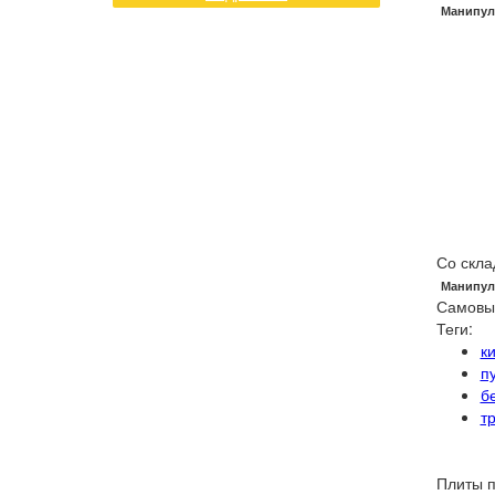
Манипул
Со скла
Манипул
Самовы
Теги:
к
п
б
т
Плиты п