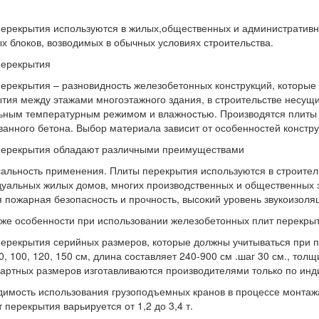
ерекрытия используются в жилых,общественных и административно
х блоков, возводимых в обычных условиях строительства.
перекрытия
ерекрытия – разновидность железобетонных конструкций, которые 
тия между этажами многоэтажного здания, в строительстве несущих
ным температурным режимом и влажностью. Производятся плиты из
анного бетона. Выбор материала зависит от особенностей констру
перекрытия обладают различными преимуществами
альность применения. Плиты перекрытия используются в строител
уальных жилых домов, многих производственных и общественных з
 пожарная безопасность и прочность, высокий уровень звукоизоля
кже особенности при использовании железобетонных плит перекры
ерекрытия серийных размеров, которые должны учитываться при п
0, 100, 120, 150 см, длина составляет 240-900 см .шаг 30 см., то
артных размеров изготавливаются производителями только по инд
имость использования грузоподъемных кранов в процессе монтажа 
т перекрытия варьируется от 1,2 до 3,4 т.