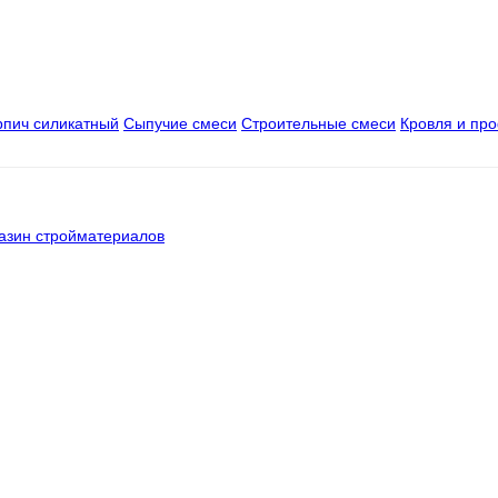
рпич силикатный
Сыпучие смеси
Строительные смеси
Кровля и пр
азин стройматериалов