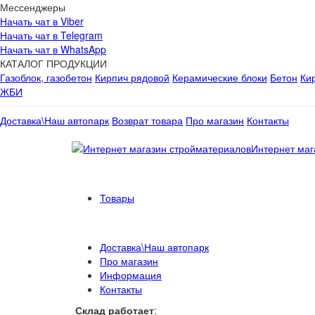
Мессенджеры
Начать чат в Viber
Начать чат в Telegram
Начать чат в WhatsApp
КАТАЛОГ ПРОДУКЦИИ
Газоблок, газобетон
Кирпич рядовой
Керамические блоки
Бетон
Ки
ЖБИ
Доставка\Наш автопарк
Возврат товара
Про магазин
Контакты
Интернет маг
Товары
Доставка\Наш автопарк
Про магазин
Информация
Контакты
Склад работает
: