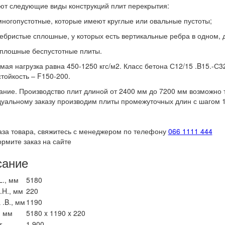
т следующие виды конструкций плит перекрытия:
ногопустотные, которые имеют круглые или овальные пустоты;
ебристые сплошные, у которых есть вертикальные ребра в одном, 
сплошные беспустотные плиты.
мая нагрузка равна 450-1250 кгс/м2. Класс бетона С12/15 .B15.-С3
тойкость – F150-200.
ние. Производство плит длиной от 2400 мм до 7200 мм возможно та
уальному заказу производим плиты промежуточных длин с шагом 10
аза товара, свяжитесь с менеджером по телефону
066 1111 444
рмите заказ на сайте
сание
L., мм
5180
.H., мм
220
.B., мм
1190
, мм
5180 x 1190 x 220
т
1.900