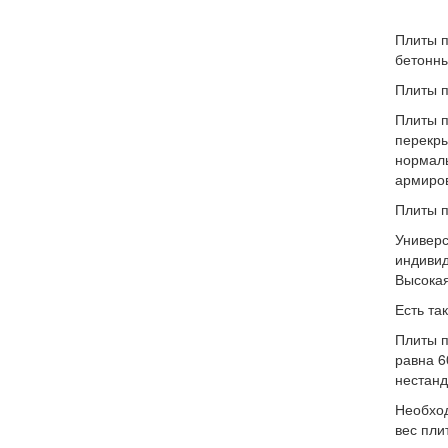
Плиты п
бетонны
Плиты 
Плиты п
перекры
нормаль
армиров
Плиты 
Универс
индивид
Высокая
Есть та
Плиты п
равна 6
нестанд
Необход
вес пли