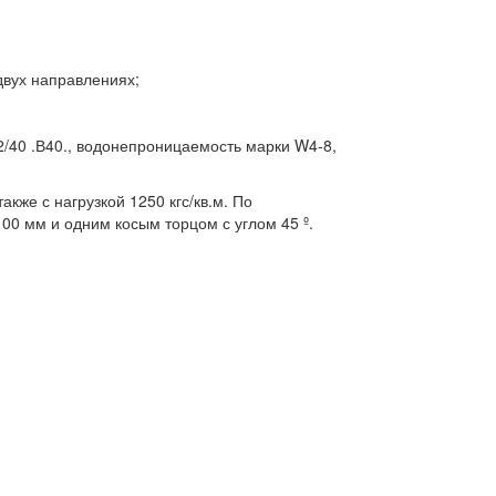
двух направлениях;
2/40 .В40., водонепроницаемость марки W4-8,
кже с нагрузкой 1250 кгс/кв.м. По
0 мм и одним косым торцом с углом 45 º.