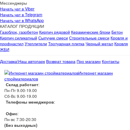
Мессенджеры
Начать чат в Viber
Начать чат в Telegram
Начать чат в WhatsApp
КАТАЛОГ ПРОДУКЦИИ
Газоблок, газобетон
Кирпич рядовой
Керамические блоки
Бетон
Кирпич силикатный
Сыпучие смеси
Строительные смеси
Кровля и
профнастил
Утеплители
Тротуарная плитка
Черный метал
Кровля
ЖБИ
Доставка\Наш автопарк
Возврат товара
Про магазин
Контакты
Интернет магазин
стройматериалов
Склад работает
:
Пн-Пт 9.00-19.00
Сб-Вс 9.00-19.00
Телефоны менеджеров
:
066 1111 444
Офис
:
Пн-вс 7:30-20:30
(Без выходных)