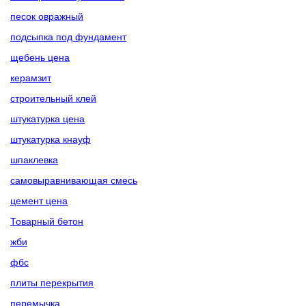
песок овражный
подсыпка под фундамент
щебень цена
керамзит
строительный клей
штукатурка цена
штукатурка кнауф
шпаклевка
самовыравнивающая смесь
цемент цена
Товарный бетон
жби
фбс
плиты перекрытия
перемычка