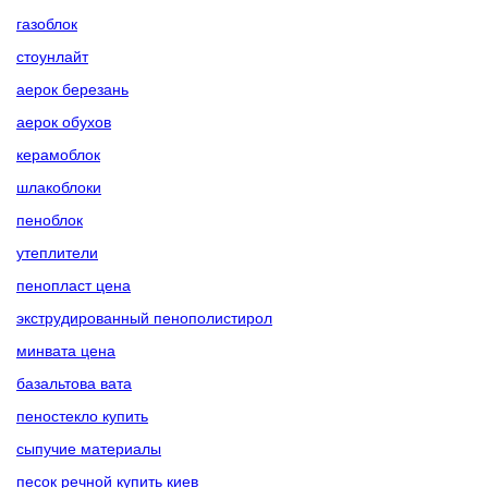
газоблок
стоунлайт
аерок березань
аерок обухов
керамоблок
шлакоблоки
пеноблок
утеплители
пенопласт цена
экструдированный пенополистирол
минвата цена
базальтова вата
пеностекло купить
сыпучие материалы
песок речной купить киев