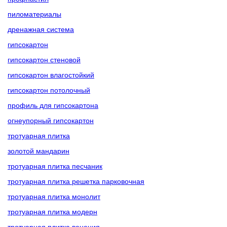
пиломатериалы
дренажная система
гипсокартон
гипсокартон стеновой
гипсокартон влагостойкий
гипсокартон потолочный
профиль для гипсокартона
огнеупорный гипсокартон
тротуарная плитка
золотой мандарин
тротуарная плитка песчаник
тротуарная плитка решетка парковочная
тротуарная плитка монолит
тротуарная плитка модерн
тротуарная плитка венеция