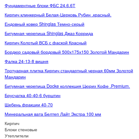
Фундаментные блоки ФБС 24.6.6Т
Кирпич клинкерный Белая-Церковь Рубин .красный.
Ендовный ковер Shinglas Темно-серый
Битумная черепица Shinglas Джаз Коррида
Кирпич Колотый ВСБ с фаской Красный
Бордюр садовый бордовый 500х175х150 Золотой Мандарин
Фалка 24-13-8 вишня
Тротуарная плитка Кирпич стандартный черная 60мм Золотой
Мандарин
Битумная черепица Docke коллекция Цюрих Кофе .Premium.
Брусчатка 40-40-6 бурштин
Щебень фракции 40-70
Минеральная вата Белтеп Лайт Экстра 100 мм
Кирпич
Блоки стеновые
Утеплители