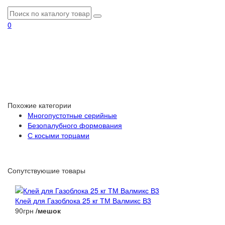
0
Похожие категории
Многопустотные серийные
Безопалубного формования
С косыми торцами
Сопутствуюшие товары
Клей для Газоблока 25 кг ТМ Валмикс В3
90грн
/мешок