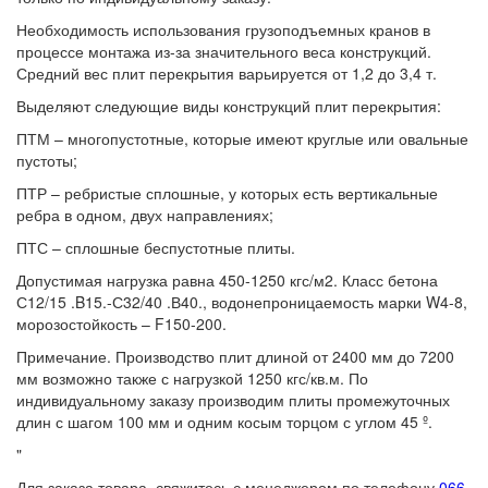
Необходимость использования грузоподъемных кранов в
процессе монтажа из-за значительного веса конструкций.
Средний вес плит перекрытия варьируется от 1,2 до 3,4 т.
Выделяют следующие виды конструкций плит перекрытия:
ПТМ – многопустотные, которые имеют круглые или овальные
пустоты;
ПТР – ребристые сплошные, у которых есть вертикальные
ребра в одном, двух направлениях;
ПТС ­– сплошные беспустотные плиты.
Допустимая нагрузка равна 450-1250 кгс/м2. Класс бетона
С12/15 .B15.-С32/40 .В40., водонепроницаемость марки W4-8,
морозостойкость – F150-200.
Примечание. Производство плит длиной от 2400 мм до 7200
мм возможно также с нагрузкой 1250 кгс/кв.м. По
индивидуальному заказу производим плиты промежуточных
длин с шагом 100 мм и одним косым торцом с углом 45 º.
"
Для заказа товара, свяжитесь с менеджером по телефону
066