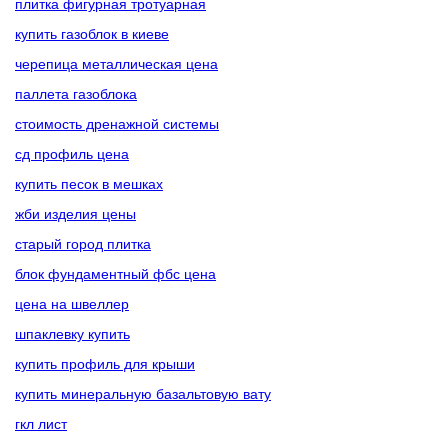
плитка фигурная тротуарная
купить газоблок в киеве
черепица металлическая цена
паллета газоблока
стоимость дренажной системы
сд профиль цена
купить песок в мешках
жби изделия цены
старый город плитка
блок фундаментный фбс цена
цена на швеллер
шпаклевку купить
купить профиль для крыши
купить минеральную базальтовую вату
гкл лист