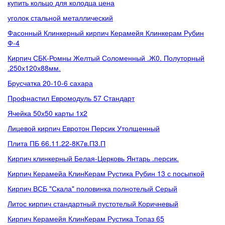
купить кольцо для колодца цена
уголок стальной металлический
Фасонный Клинкерный кирпич Керамейя Клинкерам Рубин
Ф-4
Кирпич СБК-Ромны Желтый Соломенный .Ж0. Полуторный
.250х120х88мм.
Брусчатка 20-10-6 сахара
Профнастил Евромодуль 57 Стандарт
Ячейка 50х50 карты 1x2
Лицевой кирпич Евротон Персик Утолщенный
Плита ПБ 66.11.22-8К7в.П3.П
Кирпич клинкерный Белая-Церковь Янтарь .персик.
Кирпич Керамейа КлинКерам Рустика Рубин 13 с посыпкой
Кирпич ВСБ "Скала" половинка полнотелый Серый
Литос кирпич стандартный пустотелый Коричневый
Кирпич Керамейя КлинКерам Рустика Топаз 65