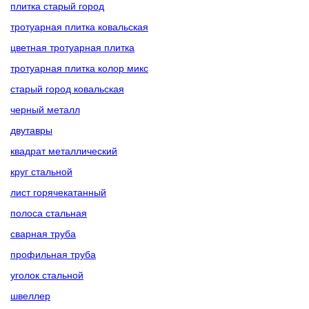
плитка старый город
тротуарная плитка ковальская
цветная тротуарная плитка
тротуарная плитка колор микс
старый город ковальская
черный металл
двутавры
квадрат металлический
круг стальной
лист горячекатанный
полоса стальная
сварная труба
профильная труба
уголок стальной
швеллер