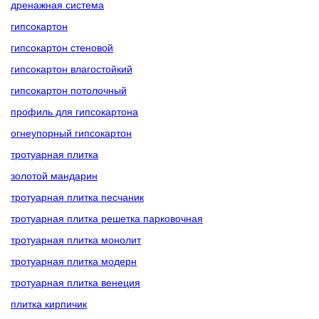
дренажная система
гипсокартон
гипсокартон стеновой
гипсокартон влагостойкий
гипсокартон потолочный
профиль для гипсокартона
огнеупорный гипсокартон
тротуарная плитка
золотой мандарин
тротуарная плитка песчаник
тротуарная плитка решетка парковочная
тротуарная плитка монолит
тротуарная плитка модерн
тротуарная плитка венеция
плитка кирпичик