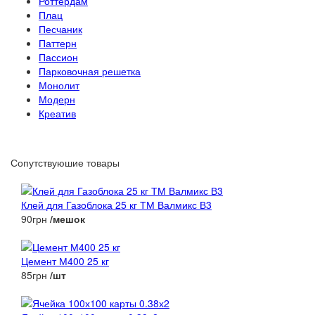
Роттердам
Плац
Песчаник
Паттерн
Пассион
Парковочная решетка
Монолит
Модерн
Креатив
Сопутствуюшие товары
Клей для Газоблока 25 кг ТМ Валмикс В3
90грн
/мешок
Цемент М400 25 кг
85грн
/шт