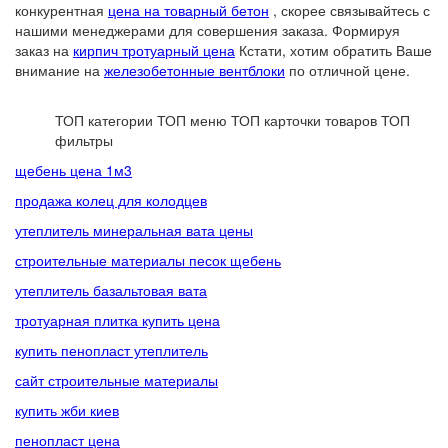
конкурентная
цена на товарный бетон
, скорее связывайтесь с
нашими менеджерами для совершения заказа. Формируя
заказ на
кирпич тротуарный цена
Кстати, хотим обратить Ваше
внимание на
железобетонные вентблоки
по отличной цене.
ТОП категории
ТОП меню
ТОП карточки товаров
ТОП
фильтры
щебень цена 1м3
продажа колец для колодцев
утеплитель минеральная вата цены
строительные материалы песок щебень
утеплитель базальтовая вата
тротуарная плитка купить цена
купить пенопласт утеплитель
сайт строительные материалы
купить жби киев
пенопласт цена