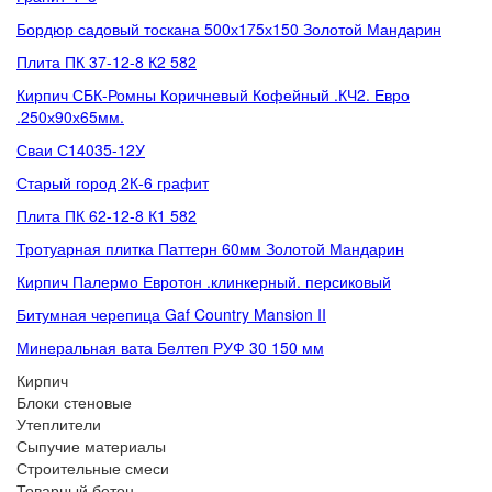
Бордюр садовый тоскана 500х175х150 Золотой Мандарин
Плита ПК 37-12-8 К2 582
Кирпич СБК-Ромны Коричневый Кофейный .КЧ2. Евро
.250х90х65мм.
Сваи С14035-12У
Старый город 2К-6 графит
Плита ПК 62-12-8 К1 582
Тротуарная плитка Паттерн 60мм Золотой Мандарин
Кирпич Палермо Евротон .клинкерный. персиковый
Битумная черепица Gaf Country Mansion II
Минеральная вата Белтеп РУФ 30 150 мм
Кирпич
Блоки стеновые
Утеплители
Сыпучие материалы
Строительные смеси
Товарный бетон