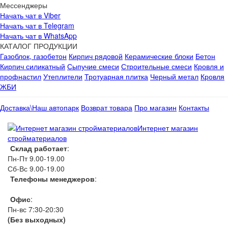
Мессенджеры
Начать чат в Viber
Начать чат в Telegram
Начать чат в WhatsApp
КАТАЛОГ ПРОДУКЦИИ
Газоблок, газобетон
Кирпич рядовой
Керамические блоки
Бетон
Кирпич силикатный
Сыпучие смеси
Строительные смеси
Кровля и
профнастил
Утеплители
Тротуарная плитка
Черный метал
Кровля
ЖБИ
Доставка\Наш автопарк
Возврат товара
Про магазин
Контакты
Интернет магазин
стройматериалов
Склад работает
:
Пн-Пт 9.00-19.00
Сб-Вс 9.00-19.00
Телефоны менеджеров
:
066 1111 444
Офис
:
Пн-вс 7:30-20:30
(Без выходных)