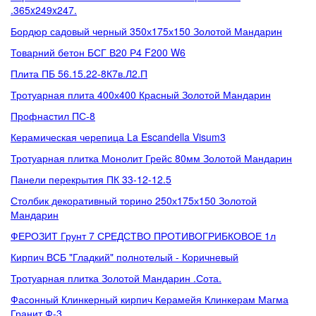
.365x249x247.
Бордюр садовый черный 350х175х150 Золотой Мандарин
Товарний бетон БСГ В20 Р4 F200 W6
Плита ПБ 56.15.22-8К7в.Л2.П
Тротуарная плита 400х400 Красный Золотой Мандарин
Профнастил ПС-8
Керамическая черепица La Escandella Visum3
Тротуарная плитка Монолит Грейс 80мм Золотой Мандарин
Панели перекрытия ПК 33-12-12.5
Столбик декоративный торино 250х175х150 Золотой
Мандарин
ФЕРОЗИТ Грунт 7 СРЕДСТВО ПРОТИВОГРИБКОВОЕ 1л
Кирпич ВСБ "Гладкий" полнотелый - Коричневый
Тротуарная плитка Золотой Мандарин .Сота.
Фасонный Клинкерный кирпич Керамейя Клинкерам Магма
Гранит Ф-3