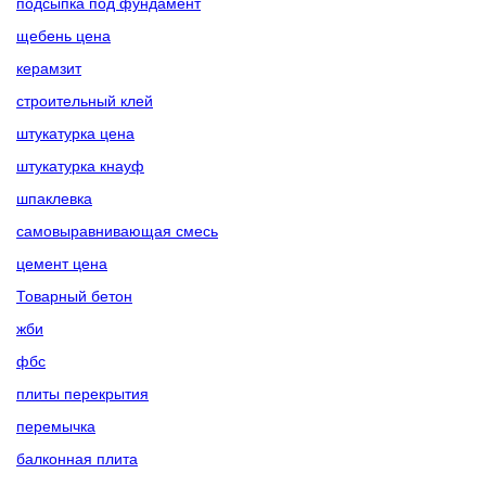
подсыпка под фундамент
щебень цена
керамзит
строительный клей
штукатурка цена
штукатурка кнауф
шпаклевка
самовыравнивающая смесь
цемент цена
Товарный бетон
жби
фбс
плиты перекрытия
перемычка
балконная плита