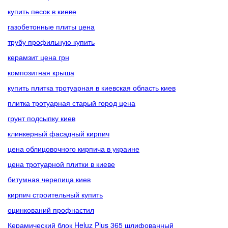
купить песок в киеве
газобетонные плиты цена
трубу профильную купить
керамзит цена грн
композитная крыша
купить плитка тротуарная в киевская область киев
плитка тротуарная старый город цена
грунт подсыпку киев
клинкерный фасадный кирпич
цена облицовочного кирпича в украине
цена тротуарной плитки в киеве
битумная черепица киев
кирпич строительный купить
оцинкований профнастил
Керамический блок Heluz Plus 365 шлифованный