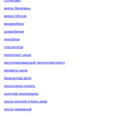
стоунлайт
аерок березань
аерок обухов
керамоблок
шлакоблоки
пеноблок
утеплители
пенопласт цена
экструдированный пенополистирол
минвата цена
базальтова вата
пеностекло купить
сыпучие материалы
песок речной купить киев
песок овражный