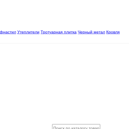
офнастил
Утеплители
Тротуарная плитка
Черный метал
Кровля