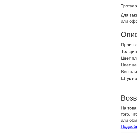
Тротуар
Для зак
или офо
Опи
Произво
Толщина
Цвет пл
Цвет це
Вес плит
Штук на
Возв
На това
того, ч
или обм
Подроб