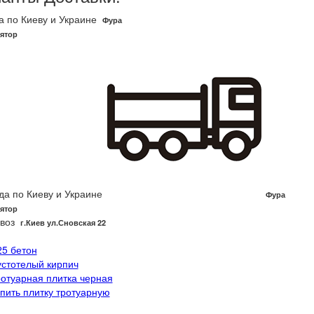
а по Киеву и Украине
Фура
ятор
да по Киеву и Украине
Фура
ятор
воз
г.Киев ул.Сновская 22
25 бетон
устотелый кирпич
ротуарная плитка черная
упить плитку тротуарную