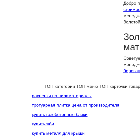
Добро п
стоимос
менедже
Золотой
Зол
мат
Советуе
менедже
березан
ТОП категории
ТОП меню
ТОП карточки това
расценки на пиломатериалы
тротуарная плитка цена от производителя
купить газобетонные блоки
купить жби
купить металл для крыши