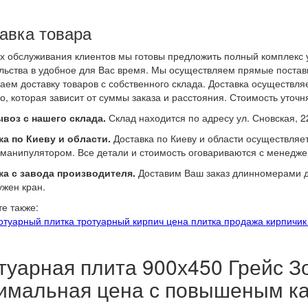
авка товара
х обслуживания клиентов мы готовы предложить полный комплекс у
льства в удобное для Вас время. Мы осуществляем прямые поставк
аем доставку товаров с собственного склада. Доставка осуществл
о, которая зависит от суммы заказа и расстояния. Стоимость уточн
воз с нашего склада.
Склад находится по адресу ул. Сновская, 2
а по Киеву и области.
Доставка по Киеву и области осуществляе
манипулятором. Все детали и стоимость оговариваются с менедже
ка с завода производителя.
Доставим Ваш заказ длинномерами до
ужен кран.
е также:
ротуарный
плитка тротуарный
кирпич цена
плитка продажа
кирпичик
туарная плита 900х450 Грейс З
имальная цена с повышеным ка