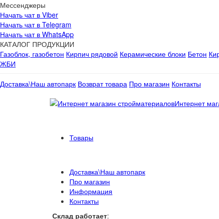
Мессенджеры
Начать чат в Viber
Начать чат в Telegram
Начать чат в WhatsApp
КАТАЛОГ ПРОДУКЦИИ
Газоблок, газобетон
Кирпич рядовой
Керамические блоки
Бетон
Ки
ЖБИ
Доставка\Наш автопарк
Возврат товара
Про магазин
Контакты
Интернет маг
Товары
Доставка\Наш автопарк
Про магазин
Информация
Контакты
Склад работает
: