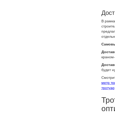
Дост
В рамка
строите
предлаг
отдельн
Самовы
Доставк
краном-
Достав
будет н
Смотрит
метр т
тротуар
Тро
опт