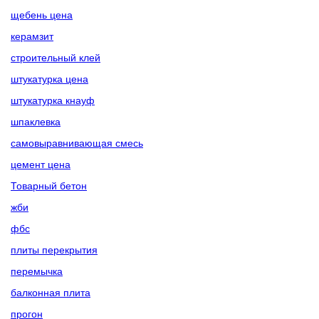
щебень цена
керамзит
строительный клей
штукатурка цена
штукатурка кнауф
шпаклевка
самовыравнивающая смесь
цемент цена
Товарный бетон
жби
фбс
плиты перекрытия
перемычка
балконная плита
прогон