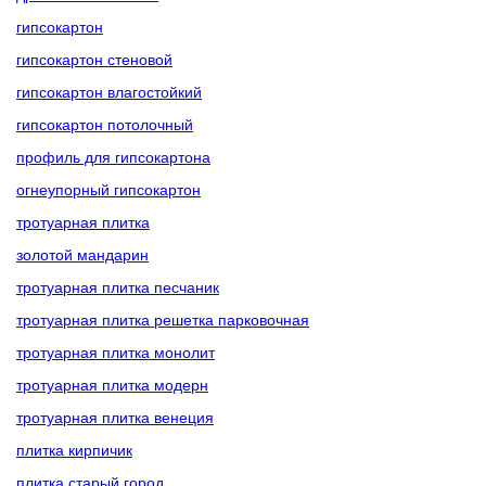
гипсокартон
гипсокартон стеновой
гипсокартон влагостойкий
гипсокартон потолочный
профиль для гипсокартона
огнеупорный гипсокартон
тротуарная плитка
золотой мандарин
тротуарная плитка песчаник
тротуарная плитка решетка парковочная
тротуарная плитка монолит
тротуарная плитка модерн
тротуарная плитка венеция
плитка кирпичик
плитка старый город