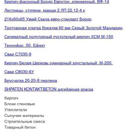
Кирпич фасонный Бордо Евротон .клинкерный. ВФ-14
Лестницы, ступени, марши 2 ЛП 22.12-4 к
216х60х65 Узкий Скала евро-стандарт Бордо
Тротуарная плитка Креатив 60 мм Серый Золотой Мандарин
Силикатный полуторный пустотелый кирпич ХСМ М-150
Технофас .50. Ефект
Сваи С7030-9
Кирпич Белая-Церковь одинарный хрустальный .М-200.
Сваи С8030-6У
Брусчатка 20-20-8 перлина
SHPATEN KONTAKTBETON адгейзиная краска
Кирпич
Блоки стеновые
Утеплители
Сыпучие материалы
Строительные смеси
Товарный бетон