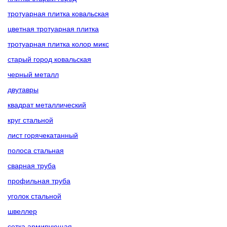
тротуарная плитка ковальская
цветная тротуарная плитка
тротуарная плитка колор микс
старый город ковальская
черный металл
двутавры
квадрат металлический
круг стальной
лист горячекатанный
полоса стальная
сварная труба
профильная труба
уголок стальной
швеллер
сетка армирующая