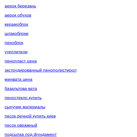
аерок березань
аерок обухов
керамоблок
шлакоблоки
пеноблок
утеплители
пенопласт цена
экструдированный пенополистирол
минвата цена
базальтова вата
пеностекло купить
сыпучие материалы
песок речной купить киев
песок овражный
подсыпка под фундамент