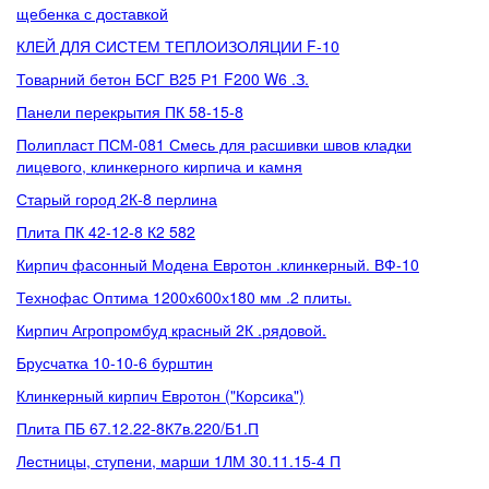
щебенка с доставкой
КЛЕЙ ДЛЯ СИСТЕМ ТЕПЛОИЗОЛЯЦИИ F-10
Товарний бетон БСГ В25 Р1 F200 W6 .З.
Панели перекрытия ПК 58-15-8
Полипласт ПСМ-081 Смесь для расшивки швов кладки
лицевого, клинкерного кирпича и камня
Старый город 2К-8 перлина
Плита ПК 42-12-8 К2 582
Кирпич фасонный Модена Евротон .клинкерный. ВФ-10
Технофас Оптима 1200х600х180 мм .2 плиты.
Кирпич Агропромбуд красный 2К .рядовой.
Брусчатка 10-10-6 бурштин
Клинкерный кирпич Евротон ("Корсика")
Плита ПБ 67.12.22-8К7в.220/Б1.П
Лестницы, ступени, марши 1ЛМ 30.11.15-4 П