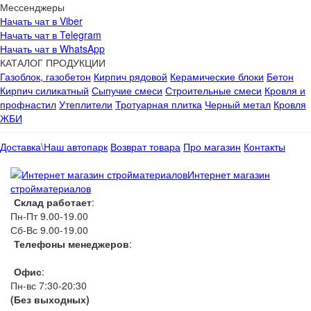
Мессенджеры
Начать чат в Viber
Начать чат в Telegram
Начать чат в WhatsApp
КАТАЛОГ ПРОДУКЦИИ
Газоблок, газобетон
Кирпич рядовой
Керамические блоки
Бетон
Кирпич силикатный
Сыпучие смеси
Строительные смеси
Кровля и
профнастил
Утеплители
Тротуарная плитка
Черный метал
Кровля
ЖБИ
Доставка\Наш автопарк
Возврат товара
Про магазин
Контакты
Интернет магазин
стройматериалов
Склад работает
:
Пн-Пт 9.00-19.00
Сб-Вс 9.00-19.00
Телефоны менеджеров
:
066 1111 444
Офис
:
Пн-вс 7:30-20:30
(Без выходных)