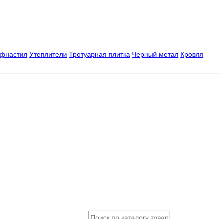
офнастил
Утеплители
Тротуарная плитка
Черный метал
Кровля