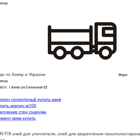
ятор
да по Киеву и Украине
Фура
ятор
воз
г.Киев ул.Сновская 22
ирпич полнотелый купить киев
упить кирпич м100
тепление стен снаружи
емент киев купить
 FIX клей для утеплителя, клей для закрепления пенополистирол
ия.