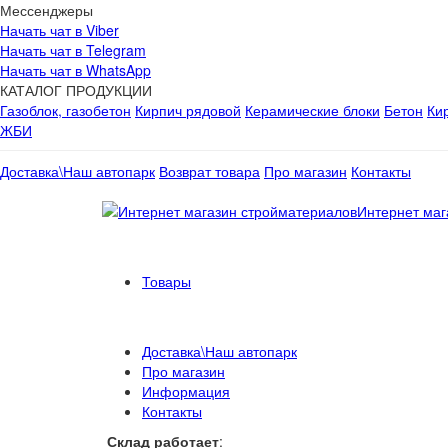
Мессенджеры
Начать чат в Viber
Начать чат в Telegram
Начать чат в WhatsApp
КАТАЛОГ ПРОДУКЦИИ
Газоблок, газобетон
Кирпич рядовой
Керамические блоки
Бетон
Ки
ЖБИ
Доставка\Наш автопарк
Возврат товара
Про магазин
Контакты
Интернет маг
Товары
Доставка\Наш автопарк
Про магазин
Информация
Контакты
Склад работает
: