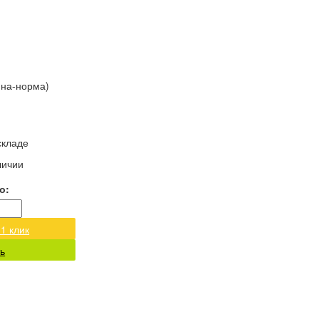
ина-норма)
складе
личии
о:
 1 клик
ь