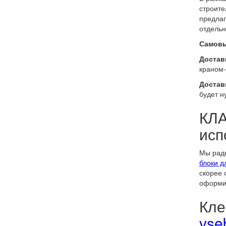
строите
предлаг
отдельн
Самовы
Доставк
краном-
Достав
будет н
КЛА
исп
Мы рады
блоки д
скорее 
оформи
Кле
vse