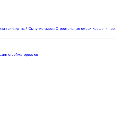
рпич силикатный
Сыпучие смеси
Строительные смеси
Кровля и пр
азин стройматериалов