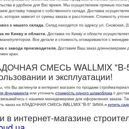
льства в удобное для Вас время. Мы осуществляем прямые поставк
аем доставку товаров с собственного склада. Доставка осуществл
о, которая зависит от суммы заказа и расстояния. Стоимость уточн
воз с нашего склада.
Склад находится по адресу ул. Сновская, 2
а по Киеву и области.
Доставка по Киеву и области осуществляе
манипулятором. Все детали и стоимость оговариваются с менедже
ка с завода производителя.
Доставим Ваш заказ длинномерами до
ужен кран.
ДОЧНАЯ СМЕСЬ WALLMIX "B-5"
ользовании и эксплуатации!
, что Вы заглянули в интернет магазин по продаже стройматериа
ля фундамента
или уточнить
стоимость одного шлакоблока
c достав
связывайтесь с нашими менедежерами для оформления заказа. Так
ть заказ на КЛАДОЧНАЯ СМЕСЬ WALLMIX "B-5" ЗИМА и
купить са
и в интернет-магазине строит
bud.ua