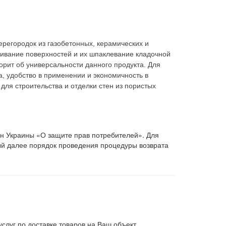
ерегородок из газобетонных, керамических и
нивание поверхностей и их шпаклевание кладочной
орит об универсальности данного продукта. Для
, удобство в применении и экономичность в
ля строительства и отделки стен из пористых
он Украины «О защите прав потребителей». Для
ый далее порядок проведения процедуры возврата
слуг по доставке товаров на Ваш объект