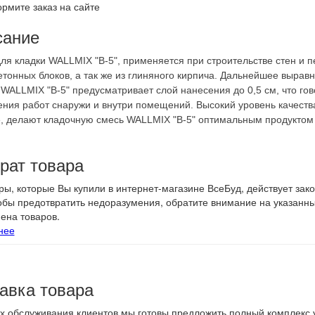
рмите заказ на сайте
сание
ля кладки WALLMIX "B-5", применяется при строительстве стен и п
тонных блоков, а так же из глиняного кирпича. Дальнейшее вырав
WALLMIX "B-5" предусматривает слой нанесения до 0,5 см, что гов
ния работ снаружи и внутри помещений. Высокий уровень качества
, делают кладочную смесь WALLMIX "B-5" оптимальным продуктом д
рат товара
ры, которые Вы купили в интернет-магазине ВсеБуд, действует зак
тобы предотвратить недоразумения, обратите внимание на указанн
ена товаров.
нее
авка товара
х обслуживания клиентов мы готовы предложить полный комплекс у