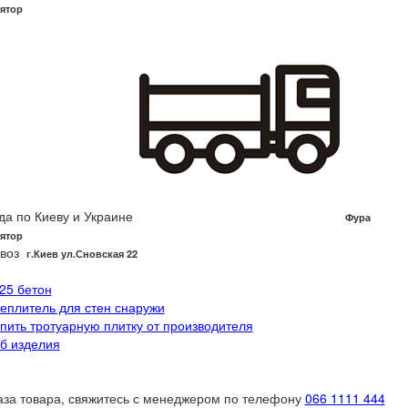
ятор
да по Киеву и Украине
Фура
ятор
воз
г.Киев ул.Сновская 22
 25 бетон
теплитель для стен снаружи
упить тротуарную плитку от производителя
/б изделия
аза товара, свяжитесь с менеджером по телефону
066 1111 444