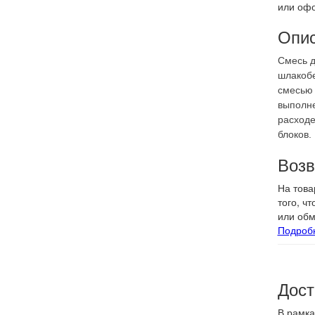
или офо
Опи
Смесь д
шлакобе
смесью 
выполне
расходе
блоков.
Возв
На това
того, ч
или обм
Подроб
Дост
В рамка