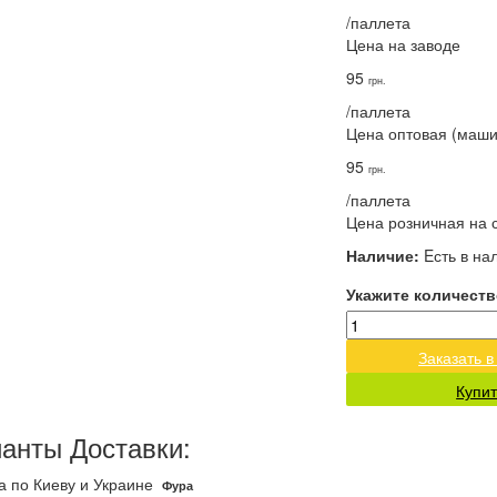
/паллета
Цена на заводе
95
грн.
/паллета
Цена оптовая (маш
95
грн.
/паллета
Цена розничная на 
Наличие:
Eсть в на
Укажите количеств
Заказать в
Купит
анты Доставки:
а по Киеву и Украине
Фура