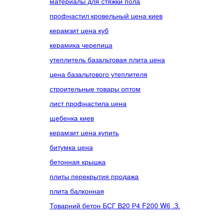
материалы для стяжки пола
профнастил кровельный цена киев
керамзит цена куб
керамика черепица
утеплитель базальтовая плита цена
цена базальтового утеплителя
строительные товары оптом
лист профнастила цена
щебенка киев
керамзит цена купить
битумка цена
бетонная крышка
плиты перекрытия продажа
плита балконная
Товарний бетон БСГ В20 Р4 F200 W6 .З.