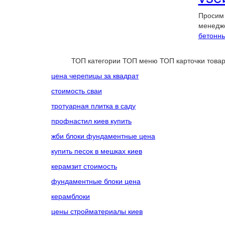
Просим 
менедж
бетонн
ТОП категории
ТОП меню
ТОП карточки това
цена черепицы за квадрат
стоимость сваи
тротуарная плитка в саду
профнастил киев купить
жби блоки фундаментные цена
купить песок в мешках киев
керамзит стоимость
фундаментные блоки цена
керамблоки
цены стройматериалы киев