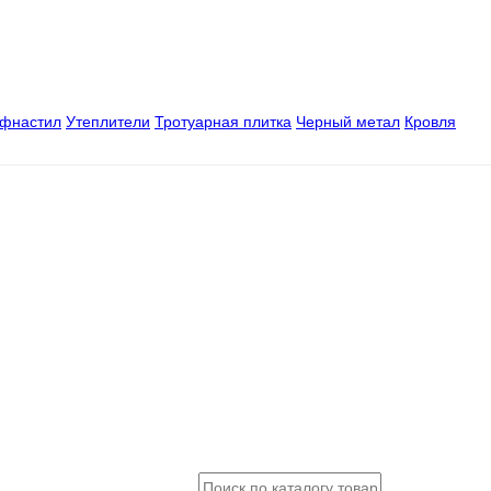
офнастил
Утеплители
Тротуарная плитка
Черный метал
Кровля