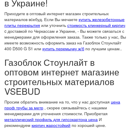
в Украине!
Приходите в оптовый интернет магазин строительных
материалов вcебуд. Если Вы мечаете
купить железобетонные
плиты перекрытия
или уточнить
стоимость клинкерный кирпич
c доставкой по Черкассам и Украине, - Вы можете связаться с
менеджерами для оформления заказа. Также только у нас, Вы
имеете возможность оформить заказ на Газоблок Стоунлайт
400 D500 G S1 или
купить перемычку ж/б
по лучшим ценам..
Газоблок Стоунлайт в
оптовом интернет магазине
строительных материалов
VSEBUD
Просим обратить внимание на то, что у нас доступная
цена
проф трубы за метр
, скорее связывайтесь с нашими
менеджерами для уточнения стоимости. Приобретая
металлический профиль для гипсокартона цена
И
рекомендуем
кирпич жаростойкий
по хорошей цене.