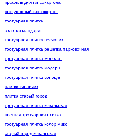
профиль для гипсокартона
огнеупорный гипсокартон
тротуарная плитка
золотой мандарин
тротуарная плитка песчаник
тротуарная плитка решетка парковочная
тротуарная плитка монолит
тротуарная плитка модерн
тротуарная плитка венеция
плитка кирпичик
плитка старый город
тротуарная плитка ковальская
цветная тротуарная плитка
тротуарная плитка колор микс
старый город ковальская