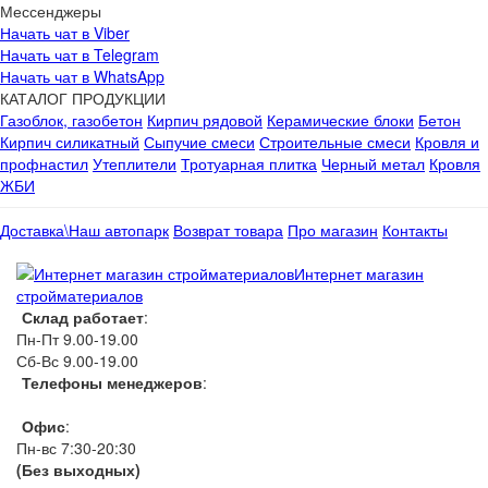
Мессенджеры
Начать чат в Viber
Начать чат в Telegram
Начать чат в WhatsApp
КАТАЛОГ ПРОДУКЦИИ
Газоблок, газобетон
Кирпич рядовой
Керамические блоки
Бетон
Кирпич силикатный
Сыпучие смеси
Строительные смеси
Кровля и
профнастил
Утеплители
Тротуарная плитка
Черный метал
Кровля
ЖБИ
Доставка\Наш автопарк
Возврат товара
Про магазин
Контакты
Интернет магазин
стройматериалов
Склад работает
:
Пн-Пт 9.00-19.00
Сб-Вс 9.00-19.00
Телефоны менеджеров
:
066 1111 444
Офис
:
Пн-вс 7:30-20:30
(Без выходных)