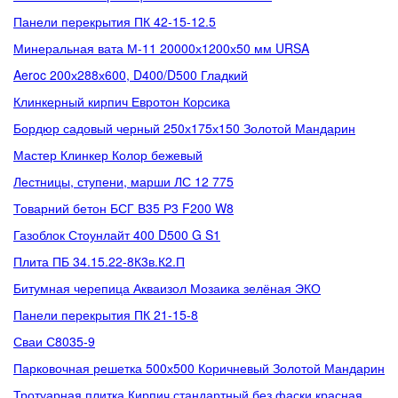
Панели перекрытия ПК 42-15-12.5
Минеральная вата М-11 20000х1200х50 мм URSA
Aeroc 200х288х600, D400/D500 Гладкий
Клинкерный кирпич Евротон Корсика
Бордюр садовый черный 250х175х150 Золотой Мандарин
Мастер Клинкер Колор бежевый
Лестницы, ступени, марши ЛС 12 775
Товарний бетон БСГ В35 Р3 F200 W8
Газоблок Стоунлайт 400 D500 G S1
Плита ПБ 34.15.22-8К3в.К2.П
Битумная черепица Акваизол Мозаика зелёная ЭКО
Панели перекрытия ПК 21-15-8
Сваи С8035-9
Парковочная решетка 500х500 Коричневый Золотой Мандарин
Тротуарная плитка Кирпич стандартный без фаски красная