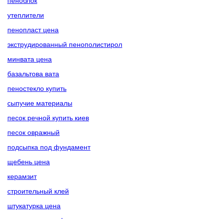
пеноблок
утеплители
пенопласт цена
экструдированный пенополистирол
минвата цена
базальтова вата
пеностекло купить
сыпучие материалы
песок речной купить киев
песок овражный
подсыпка под фундамент
щебень цена
керамзит
строительный клей
штукатурка цена