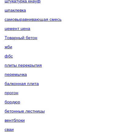
штукатурка кнауф
шпаклевка
самовыравнивающая смесь
цемент цена
Товарный бетон
жби
фбс
плиты перекрытия
перемычка
балконная плита
прогон
бордюр
бетонные лестницы
вентблоки
сваи