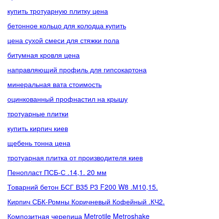
купить тротуарную плитку цена
бетонное кольцо для колодца купить
цена сухой смеси для стяжки пола
битумная кровля цена
направляющий профиль для гипсокартона
минеральная вата стоимость
оцинкованный профнастил на крышу
тротуарные плитки
купить кирпич киев
щебень тонна цена
тротуарная плитка от производителя киев
Пенопласт ПСБ-С .14,1. 20 мм
Товарний бетон БСГ В35 Р3 F200 W8 .М10,15.
Кирпич СБК-Ромны Коричневый Кофейный .КЧ2.
Композитная черепица Metrotile Metroshake