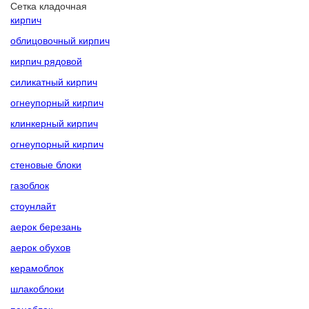
Сетка кладочная
кирпич
облицовочный кирпич
кирпич рядовой
силикатный кирпич
огнеупорный кирпич
клинкерный кирпич
огнеупорный кирпич
стеновые блоки
газоблок
стоунлайт
аерок березань
аерок обухов
керамоблок
шлакоблоки