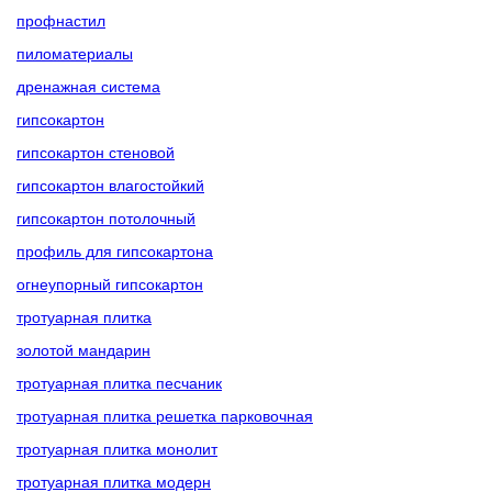
профнастил
пиломатериалы
дренажная система
гипсокартон
гипсокартон стеновой
гипсокартон влагостойкий
гипсокартон потолочный
профиль для гипсокартона
огнеупорный гипсокартон
тротуарная плитка
золотой мандарин
тротуарная плитка песчаник
тротуарная плитка решетка парковочная
тротуарная плитка монолит
тротуарная плитка модерн