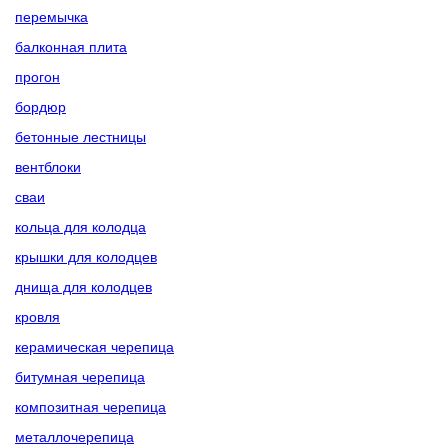
перемычка
балконная плита
прогон
бордюр
бетонные лестницы
вентблоки
сваи
кольца для колодца
крышки для колодцев
днища для колодцев
кровля
керамическая черепица
битумная черепица
композитная черепица
металлочерепица