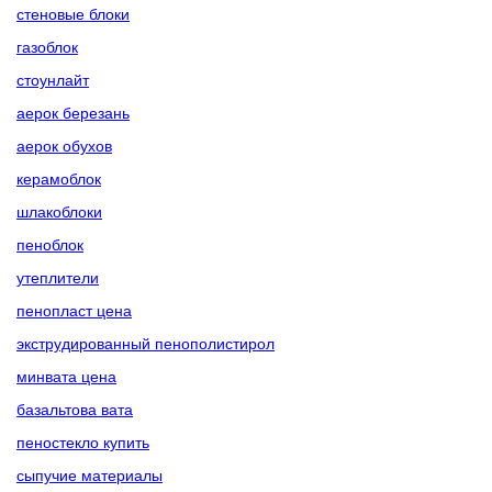
стеновые блоки
газоблок
стоунлайт
аерок березань
аерок обухов
керамоблок
шлакоблоки
пеноблок
утеплители
пенопласт цена
экструдированный пенополистирол
минвата цена
базальтова вата
пеностекло купить
сыпучие материалы