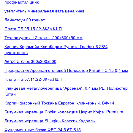
профнастил цинк
утеплитель минеральная вата цена киев
Лайнстоун 20 гранат
Плита ПБ 25.15.22-8К3в.К1.П
Техноакустик .12 плит. 1200x600x50 мм
Кирпич Керамейя КлинКерам Рустика Графит 6 28%
пустотность
Aeroc U-блок 300х200х500
Профнастил Арсенал стеновой Полиэстер Китай ПС-15 0,4 мм
Плита ПБ 57.11.22-8К7в.П2.П
Глянцевая металлочерепица "Арсенал", 0.4 мм РЕ, Полиэстер
Китай
Кирпич фасонный Тоскана Евротон .клинкерный. ВФ-14
Битумная черепица Docke коллекция Цюрих Кофе .Premium.
Битумная черепица Shinglas Классик Кадриль
Фундаментные блоки ФБС 24.5.6Т В15