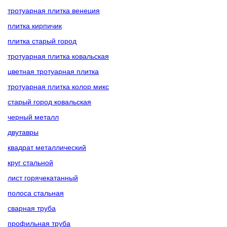
тротуарная плитка венеция
плитка кирпичик
плитка старый город
тротуарная плитка ковальская
цветная тротуарная плитка
тротуарная плитка колор микс
старый город ковальская
черный металл
двутавры
квадрат металлический
круг стальной
лист горячекатанный
полоса стальная
сварная труба
профильная труба