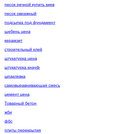
песок речной купить киев
песок овражный
подсыпка под фундамент
щебень цена
керамзит
строительный клей
штукатурка цена
штукатурка кнауф
шпаклевка
самовыравнивающая смесь
цемент цена
Товарный бетон
жби
фбс
плиты перекрытия