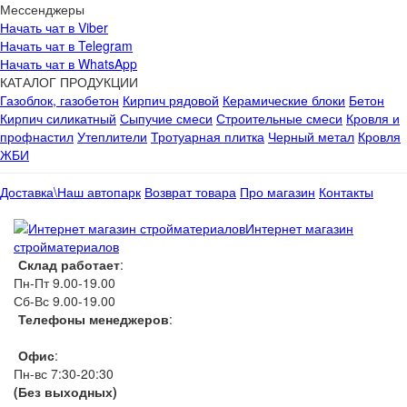
Мессенджеры
Начать чат в Viber
Начать чат в Telegram
Начать чат в WhatsApp
КАТАЛОГ ПРОДУКЦИИ
Газоблок, газобетон
Кирпич рядовой
Керамические блоки
Бетон
Кирпич силикатный
Сыпучие смеси
Строительные смеси
Кровля и
профнастил
Утеплители
Тротуарная плитка
Черный метал
Кровля
ЖБИ
Доставка\Наш автопарк
Возврат товара
Про магазин
Контакты
Интернет магазин
стройматериалов
Склад работает
:
Пн-Пт 9.00-19.00
Сб-Вс 9.00-19.00
Телефоны менеджеров
:
066 1111 444
Офис
:
Пн-вс 7:30-20:30
(Без выходных)