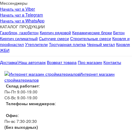
Мессенджеры
Начать чат в Viber
Начать чат в Telegram
Начать чат в WhatsApp
КАТАЛОГ ПРОДУКЦИИ
Газоблок, газобетон
Кирпич рядовой
Керамические блоки
Бетон
Кирпич силикатный
Сыпучие смеси
Строительные смеси
Кровля и
профнастил
Утеплители
Тротуарная плитка
Черный метал
Кровля
ЖБИ
Доставка\Наш автопарк
Возврат товара
Про магазин
Контакты
Интернет магазин
стройматериалов
Склад работает
:
Пн-Пт 9.00-19.00
Сб-Вс 9.00-19.00
Телефоны менеджеров
:
066 1111 444
Офис
:
Пн-вс 7:30-20:30
(Без выходных)