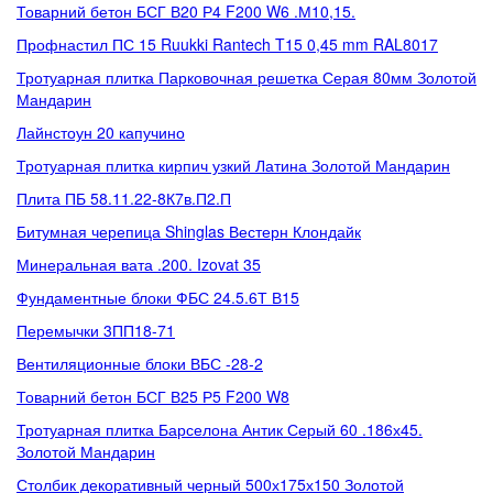
Товарний бетон БСГ В20 Р4 F200 W6 .М10,15.
Профнастил ПС 15 Ruukki Rantech T15 0,45 mm RAL8017
Тротуарная плитка Парковочная решетка Серая 80мм Золотой
Мандарин
Лайнстоун 20 капучино
Тротуарная плитка кирпич узкий Латина Золотой Мандарин
Плита ПБ 58.11.22-8К7в.П2.П
Битумная черепица Shinglas Вестерн Клондайк
Минеральная вата .200. Izovat 35
Фундаментные блоки ФБС 24.5.6Т В15
Перемычки 3ПП18-71
Вентиляционные блоки ВБС -28-2
Товарний бетон БСГ В25 Р5 F200 W8
Тротуарная плитка Барселона Антик Серый 60 .186х45.
Золотой Мандарин
Столбик декоративный черный 500х175х150 Золотой