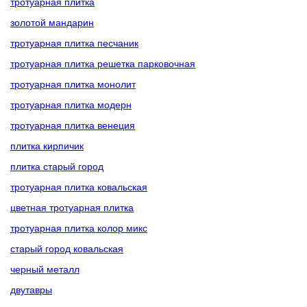
тротуарная плитка
золотой мандарин
тротуарная плитка песчаник
тротуарная плитка решетка парковочная
тротуарная плитка монолит
тротуарная плитка модерн
тротуарная плитка венеция
плитка кирпичик
плитка старый город
тротуарная плитка ковальская
цветная тротуарная плитка
тротуарная плитка колор микс
старый город ковальская
черный металл
двутавры