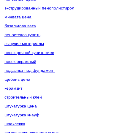
экструдированный пенополистирол
минвата цена
базальтова вата
пеностекло купить
сыпучие материалы
песок речной купить киев
песок овражный
подсыпка под фундамент
щебень цена
керамзит
строительный клей
штукатурка цена
штукатурка кнауф
шпаклевка
самовыравнивающая смесь