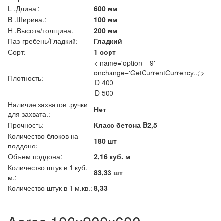
L .Длина.:
600 мм
B .Ширина.:
100 мм
H .Высота/толщина.:
200 мм
Паз-гребень/Гладкий:
Гладкий
Сорт:
1 сорт
< name='option__9'
onchange='GetCurrentCurrency..;'>
Плотность:
Наличие захватов .ручки
Нет
для захвата.:
Прочность:
Класс бетона B2,5
Количество блоков на
180 шт
поддоне:
Объем поддона:
2,16 куб. м
Количество штук в 1 куб.
83,33 шт
м.:
Количество штук в 1 м.кв.:
8,33