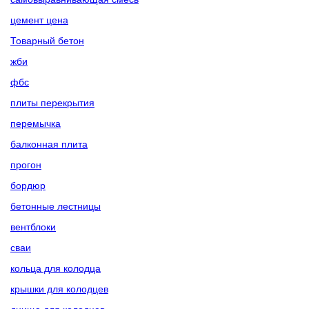
цемент цена
Товарный бетон
жби
фбс
плиты перекрытия
перемычка
балконная плита
прогон
бордюр
бетонные лестницы
вентблоки
сваи
кольца для колодца
крышки для колодцев