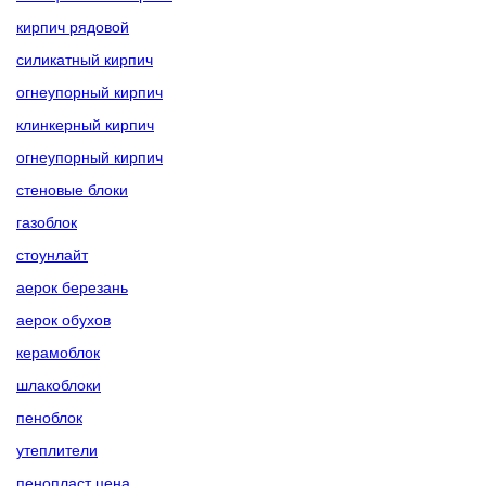
кирпич рядовой
силикатный кирпич
огнеупорный кирпич
клинкерный кирпич
огнеупорный кирпич
стеновые блоки
газоблок
стоунлайт
аерок березань
аерок обухов
керамоблок
шлакоблоки
пеноблок
утеплители
пенопласт цена