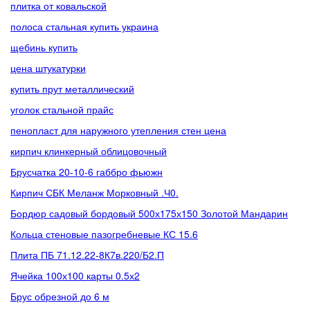
плитка от ковальской
полоса стальная купить украина
щебинь купить
цена штукатурки
купить прут металлический
уголок стальной прайс
пенопласт для наружного утепления стен цена
кирпич клинкерный облицовочный
Брусчатка 20-10-6 габбро фьюжн
Кирпич СБК Меланж Морковный .Ч0.
Бордюр садовый бордовый 500х175х150 Золотой Мандарин
Кольца стеновые пазогребневые КС 15.6
Плита ПБ 71.12.22-8К7в.220/Б2.П
Ячейка 100х100 карты 0.5х2
Брус обрезной до 6 м