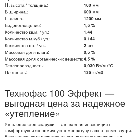
H .высота / толщина.:
100 мм
B .ширина.:
600 мм
L .длина.:
1200 мм
Водопоглощение:
1,5 %
Количество кв.м. / уп.:
1.44
Количество м.куб / уп.:
0.144
Количество шт. / уп.:
2 шт
Массовая доля влаги:
0,5 %
Массовая доля органических веществ:
4,5 %
Теплопроводность:
0,039 Вт/м •°С
Плотность:
135 кг/м3
Технофас 100 Эффект —
выгодная цена за надежное
«утепление»
Утепление стен снаружи — это важная инвестиция в
комфортную и экономичную температуру вашего дома внутри.
Базальтовая вата является одним из самых популярных и