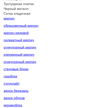
Тротуарная плитка
Черный металл
Сетка кладочная
кирпич
облицовочный кирпич
кирпич рядовой
силикатный кирпич
огнеупорный кирпич
клинкерный кирпич
огнеупорный кирпич
стеновые блоки
газоблок
стоунлайт
аерок березань
аерок обухов
керамоблок