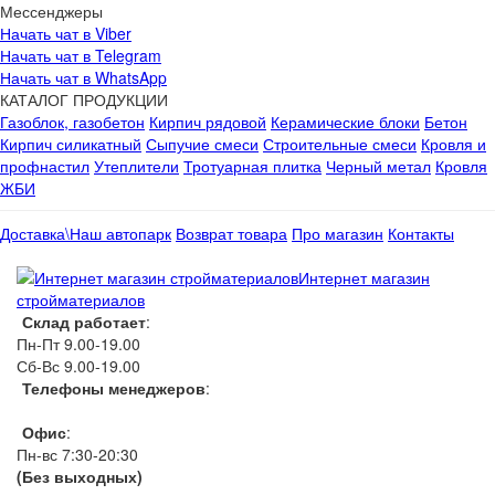
Мессенджеры
Начать чат в Viber
Начать чат в Telegram
Начать чат в WhatsApp
КАТАЛОГ ПРОДУКЦИИ
Газоблок, газобетон
Кирпич рядовой
Керамические блоки
Бетон
Кирпич силикатный
Сыпучие смеси
Строительные смеси
Кровля и
профнастил
Утеплители
Тротуарная плитка
Черный метал
Кровля
ЖБИ
Доставка\Наш автопарк
Возврат товара
Про магазин
Контакты
Интернет магазин
стройматериалов
Склад работает
:
Пн-Пт 9.00-19.00
Сб-Вс 9.00-19.00
Телефоны менеджеров
:
066 1111 444
Офис
:
Пн-вс 7:30-20:30
(Без выходных)