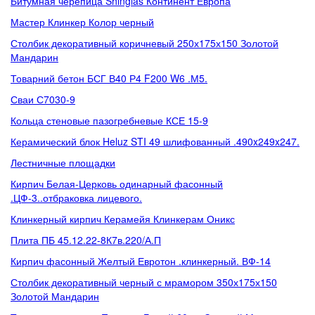
Битумная черепица Shinglas Континент Европа
Мастер Клинкер Колор черный
Столбик декоративный коричневый 250х175х150 Золотой
Мандарин
Товарний бетон БСГ В40 Р4 F200 W6 .М5.
Сваи С7030-9
Кольца стеновые пазогребневые КСЕ 15-9
Керамический блок Heluz STI 49 шлифованный .490x249x247.
Лестничные площадки
Кирпич Белая-Церковь одинарный фасонный
.ЦФ-3..отбраковка лицевого.
Клинкерный кирпич Керамейя Клинкерам Оникс
Плита ПБ 45.12.22-8К7в.220/А.П
Кирпич фасонный Желтый Евротон .клинкерный. ВФ-14
Столбик декоративный черный с мрамором 350х175х150
Золотой Мандарин