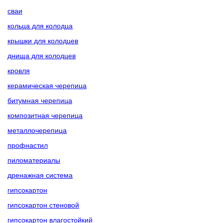
сваи
кольца для колодца
крышки для колодцев
днища для колодцев
кровля
керамическая черепица
битумная черепица
композитная черепица
металлочерепица
профнастил
пиломатериалы
дренажная система
гипсокартон
гипсокартон стеновой
гипсокартон влагостойкий