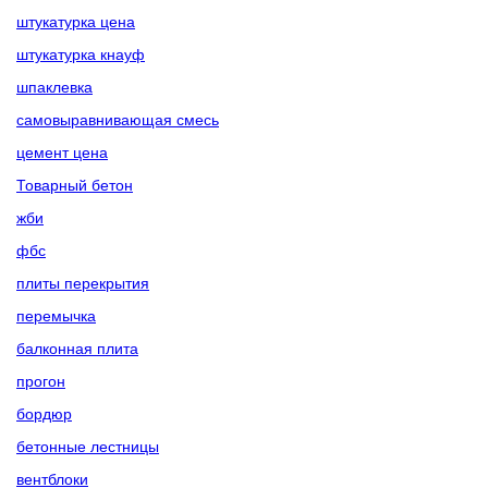
штукатурка цена
штукатурка кнауф
шпаклевка
самовыравнивающая смесь
цемент цена
Товарный бетон
жби
фбс
плиты перекрытия
перемычка
балконная плита
прогон
бордюр
бетонные лестницы
вентблоки