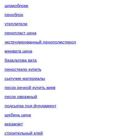
шлакоблоки
пеноблок
утеплители
пенопласт цена
экструдированный пенополистирол
минвата цена
базальтова вата
пеностекло купить
сыпучие материалы
песок речной купить киев
песок овражный
подсыпка под фундамент
щебень цена
керамзит
строительный клей