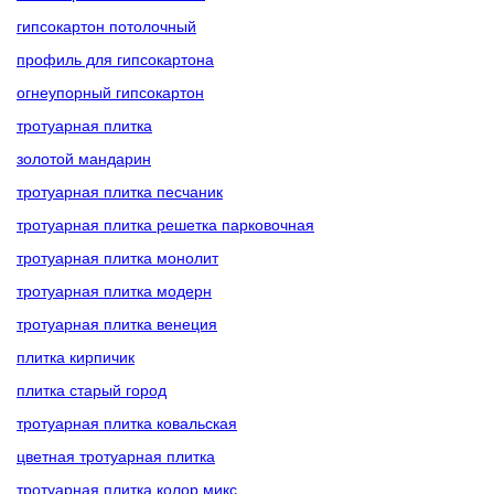
гипсокартон потолочный
профиль для гипсокартона
огнеупорный гипсокартон
тротуарная плитка
золотой мандарин
тротуарная плитка песчаник
тротуарная плитка решетка парковочная
тротуарная плитка монолит
тротуарная плитка модерн
тротуарная плитка венеция
плитка кирпичик
плитка старый город
тротуарная плитка ковальская
цветная тротуарная плитка
тротуарная плитка колор микс