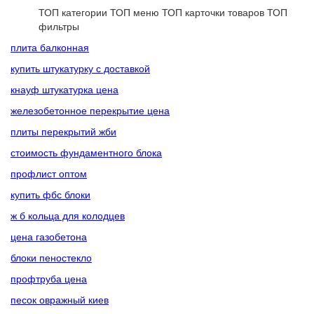
ТОП категории
ТОП меню
ТОП карточки товаров
ТОП
фильтры
плита балконная
купить штукатурку с доставкой
кнауф штукатурка цена
железобетонное перекрытие цена
плиты перекрытий жби
стоимость фундаментного блока
профлист оптом
купить фбс блоки
ж б кольца для колодцев
цена газобетона
блоки пеностекло
профтруба цена
песок овражный киев