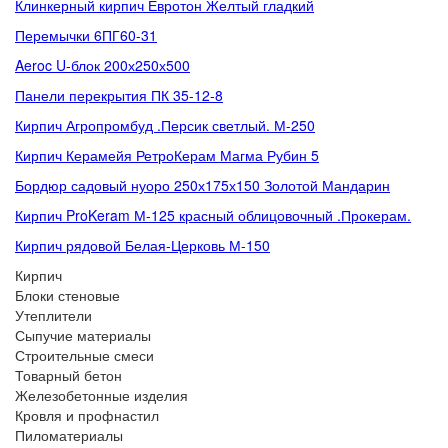
Клинкерный кирпич Евротон Желтый гладкий
Перемычки 6ПГ60-31
Aeroc U-блок 200х250х500
Панели перекрытия ПК 35-12-8
Кирпич Агропромбуд .Персик светлый. М-250
Кирпич Керамейя РетроКерам Магма Рубин 5
Бордюр садовый нуоро 250х175х150 Золотой Мандарин
Кирпич ProKeram М-125 красный облицовочный .Прокерам.
Кирпич рядовой Белая-Церковь М-150
Кирпич
Блоки стеновые
Утеплители
Сыпучие материалы
Строительные смеси
Товарный бетон
Железобетонные изделия
Кровля и профнастил
Пиломатериалы