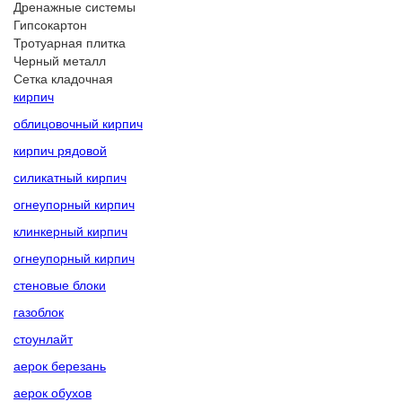
Дренажные системы
Гипсокартон
Тротуарная плитка
Черный металл
Сетка кладочная
кирпич
облицовочный кирпич
кирпич рядовой
силикатный кирпич
огнеупорный кирпич
клинкерный кирпич
огнеупорный кирпич
стеновые блоки
газоблок
стоунлайт
аерок березань
аерок обухов