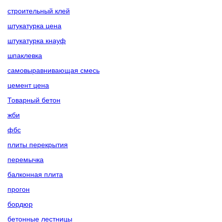
строительный клей
штукатурка цена
штукатурка кнауф
шпаклевка
самовыравнивающая смесь
цемент цена
Товарный бетон
жби
фбс
плиты перекрытия
перемычка
балконная плита
прогон
бордюр
бетонные лестницы