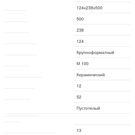
Размер кирпича мм
124х238х500
Длина мм
500
Высота мм
238
Толщина мм
124
Тип керамблока
Крупноформатный
Марка прочности
М 100
Вид кирпича
Керамический
Водопоглощение %
12
Пустотность %
52
Тип кирпича
Пустотелый
Транспортировка
Вес кг
13