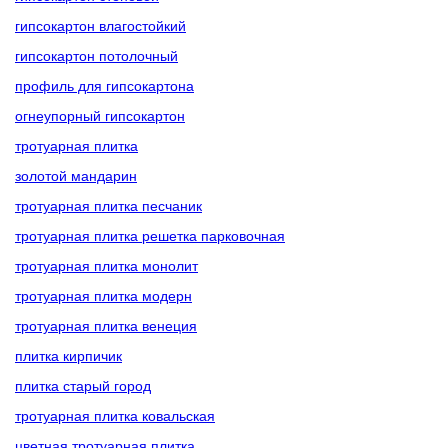
гипсокартон влагостойкий
гипсокартон потолочный
профиль для гипсокартона
огнеупорный гипсокартон
тротуарная плитка
золотой мандарин
тротуарная плитка песчаник
тротуарная плитка решетка парковочная
тротуарная плитка монолит
тротуарная плитка модерн
тротуарная плитка венеция
плитка кирпичик
плитка старый город
тротуарная плитка ковальская
цветная тротуарная плитка