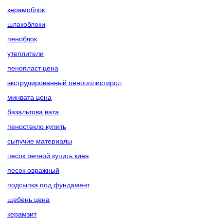
керамоблок
шлакоблоки
пеноблок
утеплители
пенопласт цена
экструдированный пенополистирол
минвата цена
базальтова вата
пеностекло купить
сыпучие материалы
песок речной купить киев
песок овражный
подсыпка под фундамент
щебень цена
керамзит