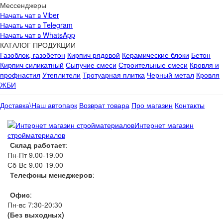
Мессенджеры
Начать чат в Viber
Начать чат в Telegram
Начать чат в WhatsApp
КАТАЛОГ ПРОДУКЦИИ
Газоблок, газобетон
Кирпич рядовой
Керамические блоки
Бетон
Кирпич силикатный
Сыпучие смеси
Строительные смеси
Кровля и
профнастил
Утеплители
Тротуарная плитка
Черный метал
Кровля
ЖБИ
Доставка\Наш автопарк
Возврат товара
Про магазин
Контакты
Интернет магазин
стройматериалов
Склад работает
:
Пн-Пт 9.00-19.00
Сб-Вс 9.00-19.00
Телефоны менеджеров
:
066 1111 444
Офис
:
Пн-вс 7:30-20:30
(Без выходных)