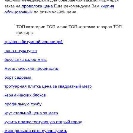
заказ на
проволока цена
Еще рекомендуем Вам
кирпич
облицовочный
по оптимальной цене.
ТОП категории
ТОП меню
ТОП карточки товаров
ТОП
фильтры
крыша с битумной черепицей
цена штукатурки
брусчатка колор микс
металлический профнастил
борт садовый
тротуарная плитка цена за квадратный метр
керамических блоков
профильную трубу
круг стальной цена за метр
купить плитку тротуарную старый город
минеральная вата рулон купить