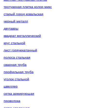
тротуарная плитка колор микс
старый город ковальская
черный металл
двутавры
квадрат металлический
круг стальной
лист горячекатанный
полоса стальная
сварная труба
профильная труба
уголок стальной
швеллер
сетка армирующая
проволока
сетка кладочная