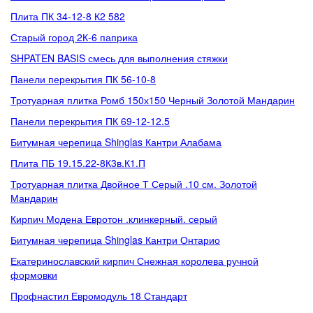
Плита ПК 34-12-8 К2 582
Старый город 2К-6 паприка
SHPATEN BASIS смесь для выполнения стяжки
Панели перекрытия ПК 56-10-8
Тротуарная плитка Ромб 150х150 Черный Золотой Мандарин
Панели перекрытия ПК 69-12-12.5
Битумная черепица Shinglas Кантри Алабама
Плита ПБ 19.15.22-8К3в.К1.П
Тротуарная плитка Двойное Т Серый .10 см. Золотой
Мандарин
Кирпич Модена Евротон .клинкерный. серый
Битумная черепица Shinglas Кантри Онтарио
Екатеринославский кирпич Снежная королева ручной
формовки
Профнастил Евромодуль 18 Стандарт