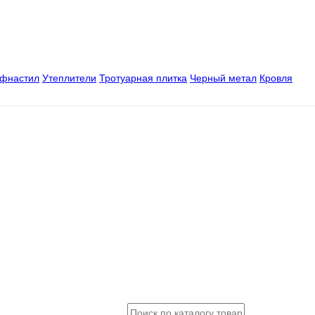
офнастил
Утеплители
Тротуарная плитка
Черный метал
Кровля