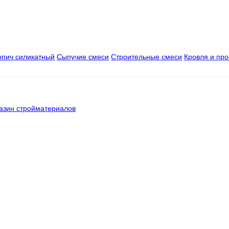
рпич силикатный
Сыпучие смеси
Строительные смеси
Кровля и пр
азин стройматериалов