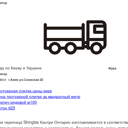
ятор
да по Киеву и Украине
Фура
ятор
воз
г.Киев ул.Сновская 22
ротуарная плитка цены киев
ена тротуарной плитки за квадратный метр
ирпич рядовой м100
етон б25
я черепица Shinglas Кантри Онтарио изготавливается в соответств
тся высоким качеством и надежностью. Данная модель очень попул