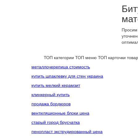
Бит
мат
Просим 
уточнен
оптимал
ТОП категории
ТОП меню
ТОП карточки това
металлочерепица стоимость
купить шпаклевку для стен украина
купить мелкий керамзит
клинкерный купить
продажа бордюров
вентиляционные блоки цена
старый город брусчатка
пенопласт экструдированный цена