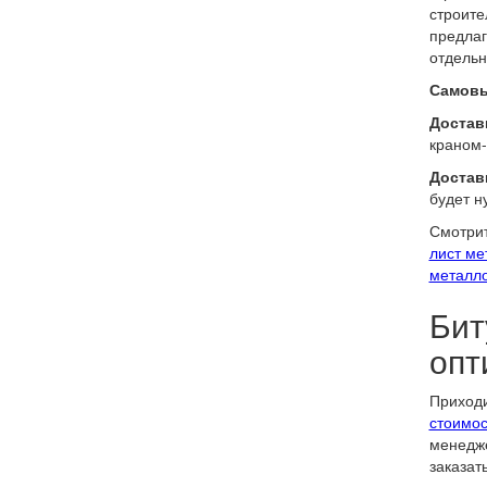
строите
предлаг
отдельн
Самовы
Доставк
краном-
Достав
будет н
Смотрит
лист м
металл
Бит
опт
Приходи
стоимос
менедже
заказат