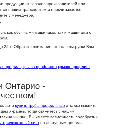
и продукции от заводов производителей или
яется нашим транспортом и просчитывается
яйте у менеджера.
2
тся, как обычными машинами, так и машинами с
ром.
 22 т. Обратите внимание, что для выгрузки Вам
ллопрофиль
крыша профлиста
крыша профлист
и Онтарио -
чеством!
 желаете
купить трубы профильные
а также выснить
одам Украины, тогда свяжитесь с нашим
агазина vsebud, Вы имеете возможность подобрать и
ь горячекатаный лист
по доступным ценам..