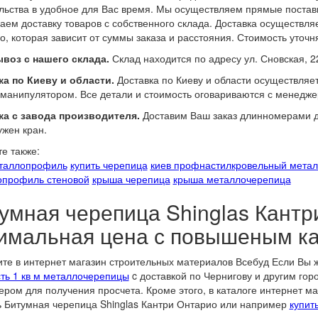
льства в удобное для Вас время. Мы осуществляем прямые поставк
аем доставку товаров с собственного склада. Доставка осуществл
о, которая зависит от суммы заказа и расстояния. Стоимость уточн
воз с нашего склада.
Склад находится по адресу ул. Сновская, 2
а по Киеву и области.
Доставка по Киеву и области осуществляе
манипулятором. Все детали и стоимость оговариваются с менедже
ка с завода производителя.
Доставим Ваш заказ длинномерами до
ужен кран.
е также:
еталлопрофиль
купить черепица
киев профнастил
кровельный мета
опрофиль стеновой
крыша черепица
крыша металлочерепица
умная черепица Shinglas Кантр
имальная цена с повышеным ка
те в интернет магазин строительных материалов Всебуд Если Вы
ть 1 кв м металлочерепицы
c доставкой по Чернигову и другим гор
ром для получения просчета. Кроме этого, в каталоге интернет м
ь Битумная черепица Shinglas Кантри Онтарио или например
купит