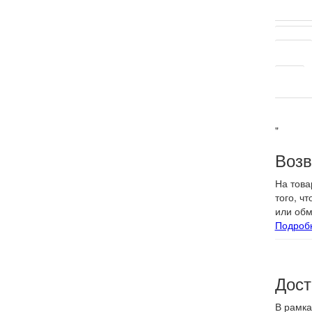
Другие 
Форма
Цвет
"
Возв
На това
того, ч
или обм
Подроб
Дост
В рамка