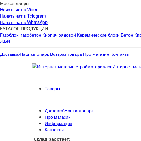
Мессенджеры
Начать чат в Viber
Начать чат в Telegram
Начать чат в WhatsApp
КАТАЛОГ ПРОДУКЦИИ
Газоблок, газобетон
Кирпич рядовой
Керамические блоки
Бетон
Ки
ЖБИ
Доставка\Наш автопарк
Возврат товара
Про магазин
Контакты
Интернет маг
Товары
Доставка\Наш автопарк
Про магазин
Информация
Контакты
Склад работает
: