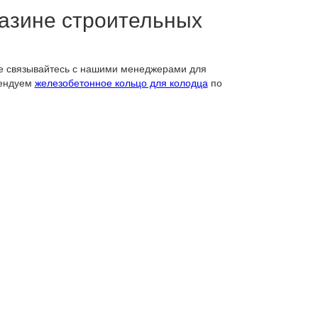
газине строительных
е связывайтесь с нашими менеджерами для
мендуем
железобетонное кольцо для колодца
по