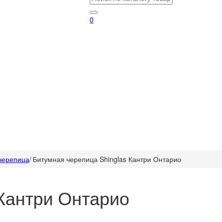
0
черепица
/
Битумная черепица Shinglas Кантри Онтарио
 Кантри Онтарио