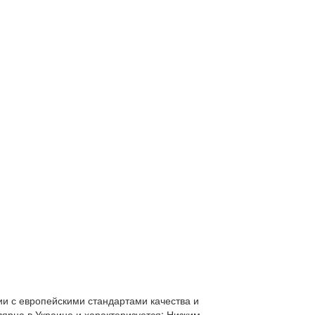
ии с европейскими стандартами качества и
ярна в Украине и характеризуется: Низким