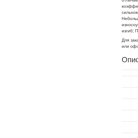
коэффиц
сильном
Небольш
износоу
изгиб;
Для зак
или офо
Опи
Техниче
Произв
Страна 
Рабочая
Длина, 
Основа
Посыпк