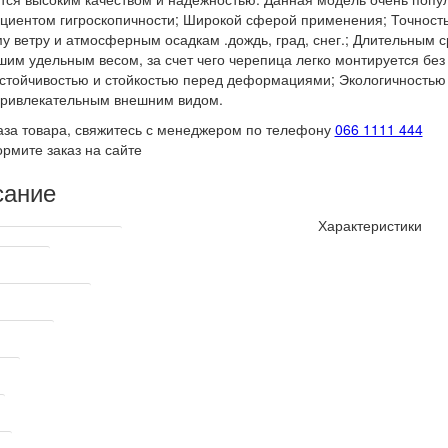
иентом гигроскопичности; Широкой сферой применения; Точность
у ветру и атмосферным осадкам .дождь, град, снег.; Длительным ср
им удельным весом, за счет чего черепица легко монтируется бе
стойчивостью и стойкостью перед деформациями; Экологичностью 
 Привлекательным внешним видом.
аза товара, свяжитесь с менеджером по телефону
066 1111 444
рмите заказ на сайте
сание
Характеристики
ские характеристики
одитель
производитель
 ширина
мм
а