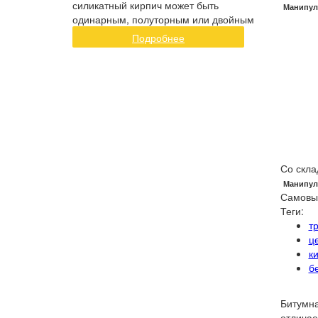
силикатный кирпич может быть
Манипул
одинарным, полуторным или двойным
Подробнее
Со скла
Манипул
Самовы
Теги:
т
ц
к
б
Битумна
отличае