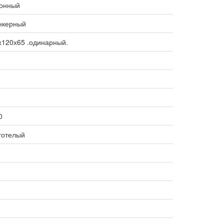
онный
нкерный
х120х65 .одинарный.
0
тотелый