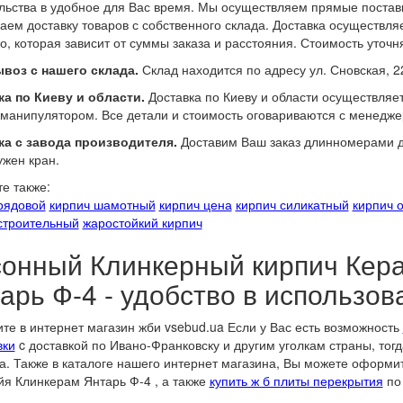
льства в удобное для Вас время. Мы осуществляем прямые поставк
аем доставку товаров с собственного склада. Доставка осуществл
о, которая зависит от суммы заказа и расстояния. Стоимость уточн
воз с нашего склада.
Склад находится по адресу ул. Сновская, 2
а по Киеву и области.
Доставка по Киеву и области осуществляе
манипулятором. Все детали и стоимость оговариваются с менедже
ка с завода производителя.
Доставим Ваш заказ длинномерами до
ужен кран.
е также:
рядовой
кирпич шамотный
кирпич цена
кирпич силикатный
кирпич 
строительный
жаростойкий кирпич
онный Клинкерный кирпич Кер
арь Ф-4 - удобство в использов
те в интернет магазин жби vsebud.ua Если у Вас есть возможность
вки
c доставкой по Ивано-Франковску и другим уголкам страны, то
а. Также в каталоге нашего интернет магазина, Вы можете оформи
я Клинкерам Янтарь Ф-4 , а также
купить ж б плиты перекрытия
по