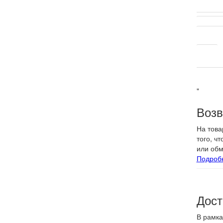
Другие 
Тип пов
Цвет
"
Возв
На това
того, ч
или обм
Подроб
Дост
В рамка