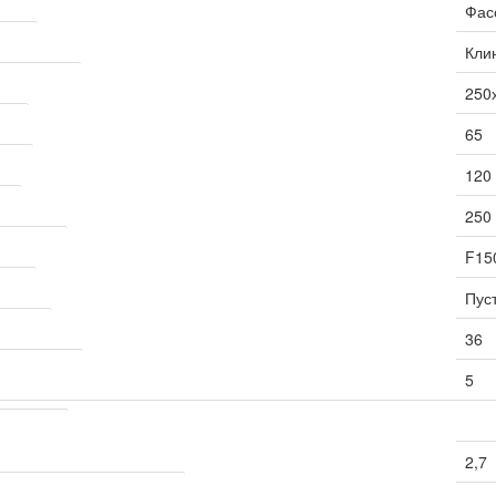
Фас
пича
Кли
кирпича, мм
250
 мм
65
, мм
120
мм
250
стойкость
F15
пича
Пус
ость, %
36
глощение, %
5
ортировка
2,7
тво кирпича на поддоне, шт.