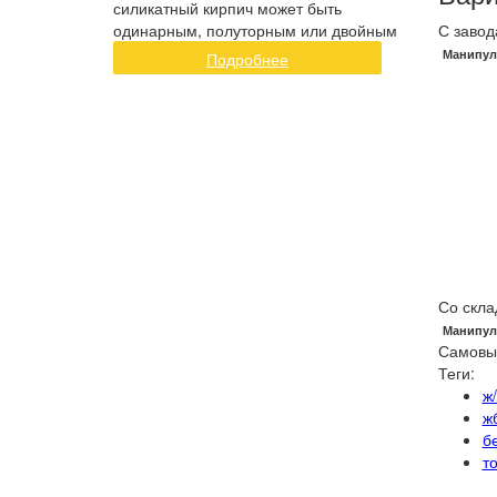
силикатный кирпич может быть
одинарным, полуторным или двойным
С завод
Манипул
Подробнее
Со скла
Манипул
Самовы
Теги:
ж
ж
б
т