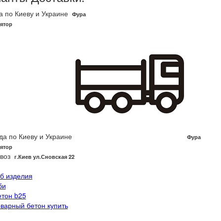
а по Киеву и Украине
Фура
ятор
да по Киеву и Украине
Фура
ятор
воз
г.Киев ул.Сновская 22
/б изделия
би
етон b25
оварный бетон купить