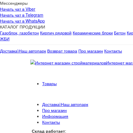
Мессенджеры
Начать чат в Viber
Начать чат в Telegram
Начать чат в WhatsApp
КАТАЛОГ ПРОДУКЦИИ
Газоблок, газобетон
Кирпич рядовой
Керамические блоки
Бетон
Ки
ЖБИ
Доставка\Наш автопарк
Возврат товара
Про магазин
Контакты
Интернет маг
Товары
Доставка\Наш автопарк
Про магазин
Информация
Контакты
Склад работает
: