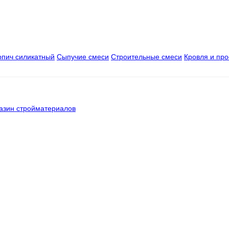
рпич силикатный
Сыпучие смеси
Строительные смеси
Кровля и пр
азин стройматериалов