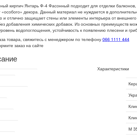
ный кирпич Янтарь Ф-4 Фасонный подходит для отделки балконов, 
 «особого» декора. Данный материал не нуждается в дополнитель
 и отлично защищает стены или элементы интерьера от внешнего 
без добавления химических добавок. Из основных преимуществ мож
уровень водопоглощения, устойчивость к появлению плесени и гриб
аза товара, свяжитесь с менеджером по телефону
066 1111 444
рмите заказ на сайте
сание
Характеристики
ские характеристики
одитель
Кер
производитель
Укр
ция
Кли
ование
Кли
рочности
М 3
кирпича