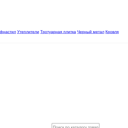
офнастил
Утеплители
Тротуарная плитка
Черный метал
Кровля