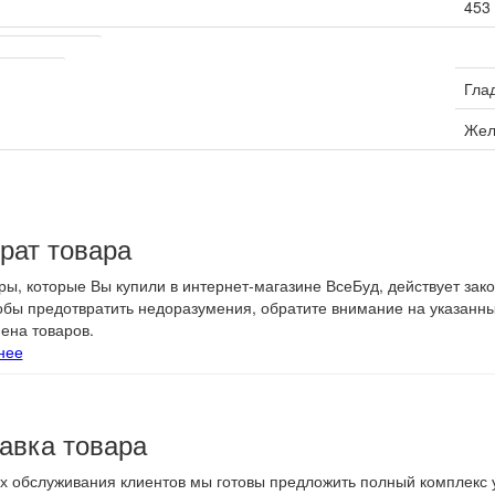
453
характеристики
ерхности
Гла
Жел
рат товара
ры, которые Вы купили в интернет-магазине ВсеБуд, действует зак
тобы предотвратить недоразумения, обратите внимание на указанн
ена товаров.
нее
авка товара
х обслуживания клиентов мы готовы предложить полный комплекс у