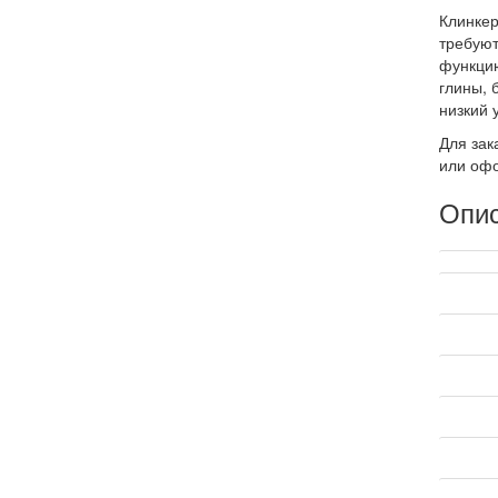
Клинкер
требуют
функцию
глины, 
низкий 
Для зак
или офо
Опи
Техниче
Произв
Страна 
Коллек
Наимен
Марка п
Форма 