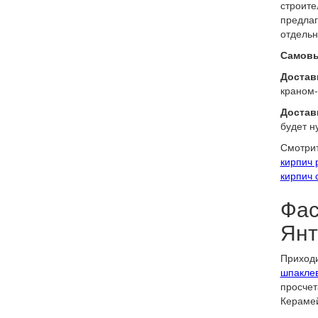
строите
предлаг
отдельн
Самовы
Доставк
краном-
Достав
будет н
Смотрит
кирпич 
кирпич 
Фас
Янт
Приходи
шпакле
просчет
Керамей