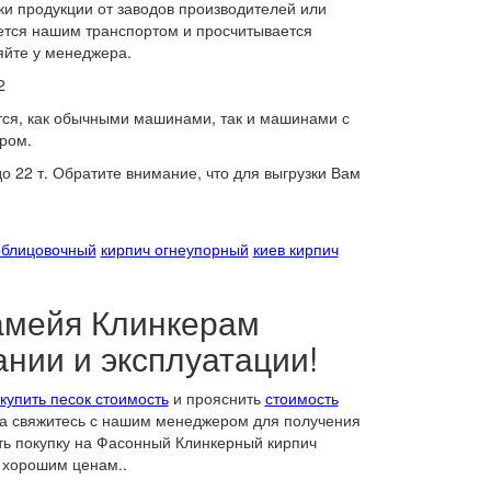
и продукции от заводов производителей или
яется нашим транспортом и просчитывается
яйте у менеджера.
2
тся, как обычными машинами, так и машинами с
ром.
 22 т. Обратите внимание, что для выгрузки Вам
облицовочный
кирпич огнеупорный
киев кирпич
амейя Клинкерам
ании и эксплуатации!
купить песок стоимость
и прояснить
стоимость
гда свяжитесь с нашим менеджером для получения
ть покупку на Фасонный Клинкерный кирпич
 хорошим ценам..