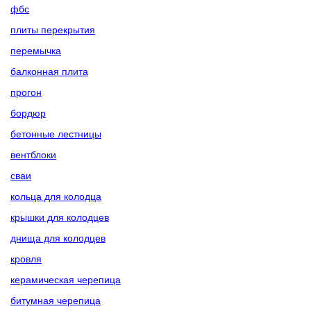
фбс
плиты перекрытия
перемычка
балконная плита
прогон
бордюр
бетонные лестницы
вентблоки
сваи
кольца для колодца
крышки для колодцев
днища для колодцев
кровля
керамическая черепица
битумная черепица