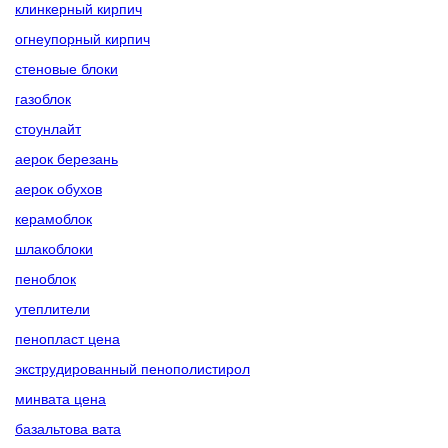
клинкерный кирпич
огнеупорный кирпич
стеновые блоки
газоблок
стоунлайт
аерок березань
аерок обухов
керамоблок
шлакоблоки
пеноблок
утеплители
пенопласт цена
экструдированный пенополистирол
минвата цена
базальтова вата