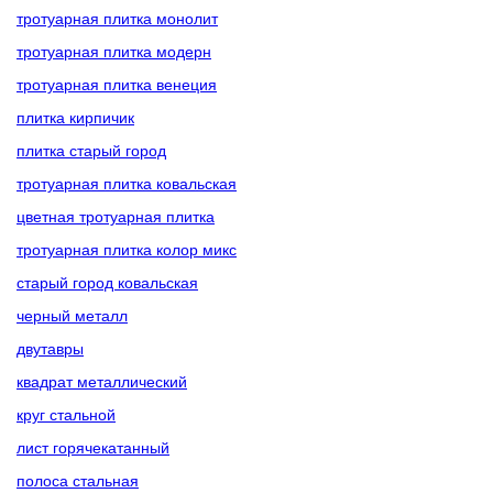
тротуарная плитка монолит
тротуарная плитка модерн
тротуарная плитка венеция
плитка кирпичик
плитка старый город
тротуарная плитка ковальская
цветная тротуарная плитка
тротуарная плитка колор микс
старый город ковальская
черный металл
двутавры
квадрат металлический
круг стальной
лист горячекатанный
полоса стальная