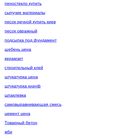
пеностекло купить
сыпучие материалы
песок речной купить киев
песок овражный
подсыпка под фундамент
щебень цена
керамзит
строительный клей
штукатурка цена
штукатурка кнауф
шпаклевка
самовыравнивающая смесь
цемент цена
Товарный бетон
жби