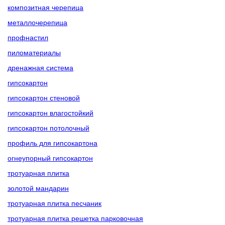
композитная черепица
металлочерепица
профнастил
пиломатериалы
дренажная система
гипсокартон
гипсокартон стеновой
гипсокартон влагостойкий
гипсокартон потолочный
профиль для гипсокартона
огнеупорный гипсокартон
тротуарная плитка
золотой мандарин
тротуарная плитка песчаник
тротуарная плитка решетка парковочная