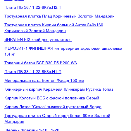
Плита ПБ 56.11.22-8К7в.П2.П
Тротуарная плитка Плац Коричневый Золотой Мандарин
Тротуарная плитка Кирпич большой Антик 240х160
Коричневый Золотой Мандарин
SHPATEN FIX клей для утеплителя
ФЕРОЗИТ-1 ФИНИШНАЯ интерьерная акриловая шпаклевка
1,4 кг
Товарний бетон БСГ В30 Р5 F200 W6
Плита ПБ 33.11.22-8К3в.Н1.П
Минеральная вата Белтеп Фасад 150 мм
Клинкерный кирпич Керамейя Клинкерам Рустика Топаз
Кирпич Колотый ВСБ с фаской половинка Серый
Кирпич Литос "Скала" тычковой пустотелый Бордо
Тротуарная плитка Старый город белая 60мм Золотой
Мандарин
Щебень фракции 5-10 , 5-20