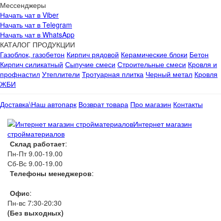
Мессенджеры
Начать чат в Viber
Начать чат в Telegram
Начать чат в WhatsApp
КАТАЛОГ ПРОДУКЦИИ
Газоблок, газобетон
Кирпич рядовой
Керамические блоки
Бетон
Кирпич силикатный
Сыпучие смеси
Строительные смеси
Кровля и
профнастил
Утеплители
Тротуарная плитка
Черный метал
Кровля
ЖБИ
Доставка\Наш автопарк
Возврат товара
Про магазин
Контакты
Интернет магазин
стройматериалов
Склад работает
:
Пн-Пт 9.00-19.00
Сб-Вс 9.00-19.00
Телефоны менеджеров
:
066 1111 444
Офис
:
Пн-вс 7:30-20:30
(Без выходных)