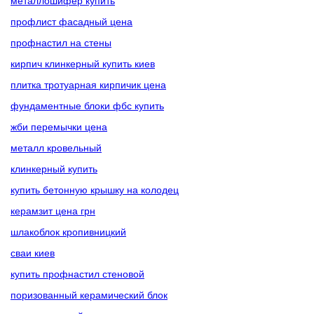
металлошифер купить
профлист фасадный цена
профнастил на стены
кирпич клинкерный купить киев
плитка тротуарная кирпичик цена
фундаментные блоки фбс купить
жби перемычки цена
металл кровельный
клинкерный купить
купить бетонную крышку на колодец
керамзит цена грн
шлакоблок кропивницкий
сваи киев
купить профнастил стеновой
поризованный керамический блок