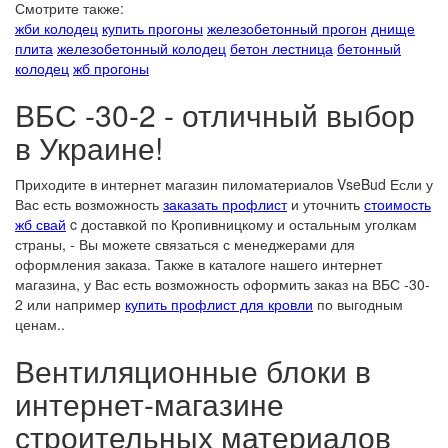
Смотрите также:
жби колодец
купить прогоны
железобетонный прогон
днище
плита
железобетонный колодец
бетон лестница
бетонный
колодец
жб прогоны
ВБС -30-2 - отличный выбор
в Украине!
Приходите в интернет магазин пиломатериалов VseBud Если у
Вас есть возможность
заказать профлист
и уточнить
стоимость
жб свай
c доставкой по Кропивницкому и остальным уголкам
страны, - Вы можете связаться с менеджерами для
оформления заказа. Также в каталоге нашего интернет
магазина, у Вас есть возможность оформить заказ на ВБС -30-
2 или например
купить профлист для кровли
по выгодным
ценам..
Вентиляционные блоки в
интернет-магазине
строительных материалов