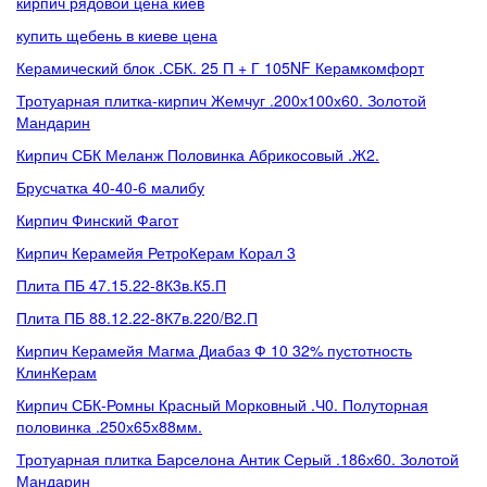
кирпич рядовой цена киев
купить щебень в киеве цена
Керамический блок .СБК. 25 П + Г 105NF Керамкомфорт
Тротуарная плитка-кирпич Жемчуг .200х100х60. Золотой
Мандарин
Кирпич СБК Меланж Половинка Абрикосовый .Ж2.
Брусчатка 40-40-6 малибу
Кирпич Финский Фагот
Кирпич Керамейя РетроКерам Корал 3
Плита ПБ 47.15.22-8К3в.К5.П
Плита ПБ 88.12.22-8К7в.220/В2.П
Кирпич Керамейя Магма Диабаз Ф 10 32% пустотность
КлинКерам
Кирпич СБК-Ромны Красный Морковный .Ч0. Полуторная
половинка .250х65х88мм.
Тротуарная плитка Барселона Антик Серый .186х60. Золотой
Мандарин