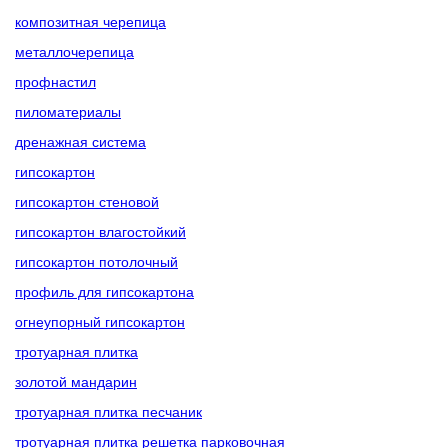
композитная черепица
металлочерепица
профнастил
пиломатериалы
дренажная система
гипсокартон
гипсокартон стеновой
гипсокартон влагостойкий
гипсокартон потолочный
профиль для гипсокартона
огнеупорный гипсокартон
тротуарная плитка
золотой мандарин
тротуарная плитка песчаник
тротуарная плитка решетка парковочная