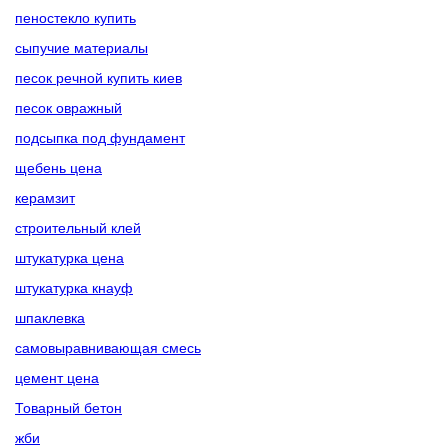
пеностекло купить
сыпучие материалы
песок речной купить киев
песок овражный
подсыпка под фундамент
щебень цена
керамзит
строительный клей
штукатурка цена
штукатурка кнауф
шпаклевка
самовыравнивающая смесь
цемент цена
Товарный бетон
жби