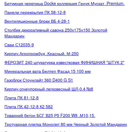
Битумная черепица Docke коллекция Генуя Мускат .Premium.
Панели перекрытия ПК 58-12-8
Вентиляционные блоки ВБ 4-28-1
Столбик декоративный савона 250х175х150 Золотой
Мандарин
Сваи С12035-9
Кирпич Агропромбуд .Красный. М-250
ФЕРОЗИТ 240 штукатурка известковая ФИНИШНАЯ "ШТУК 2"
Минеральная вата Белтеп Фасад 15 100 мм
Газоблок Стоунлайт 360 D400 G S1
Кирпич огнеупорный легковесный ШЛ-0.4 №8
Плита ПК 81-12-8
Плита ПК 42-12-8 К2 582
Товарний бетон БСГ В25 Р5 F200 W8 .М10,15.
Тротуарная плитка Монолит 80 мм Черный Золотой Мандарин