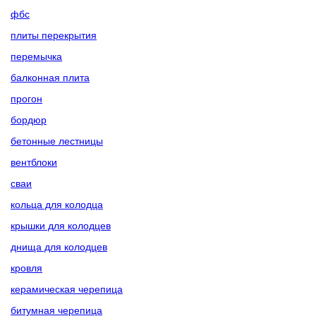
фбс
плиты перекрытия
перемычка
балконная плита
прогон
бордюр
бетонные лестницы
вентблоки
сваи
кольца для колодца
крышки для колодцев
днища для колодцев
кровля
керамическая черепица
битумная черепица