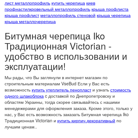
лист металлопрофиль
купить черепица
киев
профнастил
кровельный металлопрофиль
крыша профлиста
крыша профлист
металлопрофиль стеновой
крыша черепица
крыша металлочерепица
Битумная черепица Iko
Традиционная Victorian -
удобство в использовании и
эксплуатации!
Мы рады, что Вы заглянули в интернет магазин по
строительным материалам VseBud Если у Вас есть
возможность
купить утеплитель пенопласт
и узнать
стоимость
одного шлакоблока
c доставкой по Днепропетровску и
областям Украины, тогда скорее связывайтесь с нашими
менедежерами для оформления заказа. Кроме этого, только у
нас, у Вас есть возможность заказать Битумная черепица Iko
Традиционная Victorian и
купить кирпич декоративный
по
лучшим ценам..