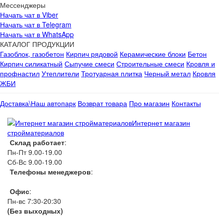
Мессенджеры
Начать чат в Viber
Начать чат в Telegram
Начать чат в WhatsApp
КАТАЛОГ ПРОДУКЦИИ
Газоблок, газобетон
Кирпич рядовой
Керамические блоки
Бетон
Кирпич силикатный
Сыпучие смеси
Строительные смеси
Кровля и
профнастил
Утеплители
Тротуарная плитка
Черный метал
Кровля
ЖБИ
Доставка\Наш автопарк
Возврат товара
Про магазин
Контакты
Интернет магазин
стройматериалов
Склад работает
:
Пн-Пт 9.00-19.00
Сб-Вс 9.00-19.00
Телефоны менеджеров
:
066 1111 444
Офис
:
Пн-вс 7:30-20:30
(Без выходных)