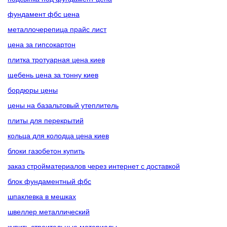
фундамент фбс цена
металлочерепица прайс лист
цена за гипсокартон
плитка тротуарная цена киев
щебень цена за тонну киев
бордюры цены
цены на базальтовый утеплитель
плиты для перекрытий
кольца для колодца цена киев
блоки газобетон купить
заказ стройматериалов через интернет с доставкой
блок фундаментный фбс
шпаклевка в мешках
швеллер металлический
купить строительные материалы