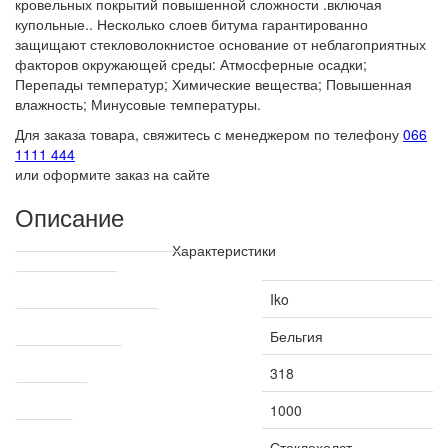
кровельных покрытий повышенной сложности .включая
купольные.. Несколько слоев битума гарантированно
защищают стекловолокнистое основание от неблагоприятных
факторов окружающей среды: Атмосферные осадки;
Перепады температур; Химические вещества; Повышенная
влажность; Минусовые температуры.
Для заказа товара, свяжитесь с менеджером по телефону
066
1111 444
или оформите заказ на сайте
Описание
Характеристики
Технические характеристики
Производитель
Iko
Страна производитель
Бельгия
Рабочая ширина
318
Длина, мм
1000
Основа
Стеклохолст