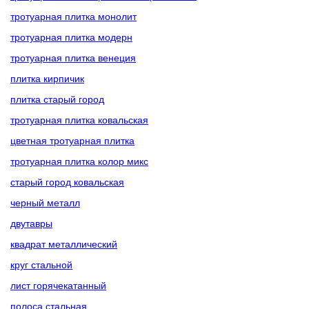
тротуарная плитка монолит
тротуарная плитка модерн
тротуарная плитка венеция
плитка кирпичик
плитка старый город
тротуарная плитка ковальская
цветная тротуарная плитка
тротуарная плитка колор микс
старый город ковальская
черный металл
двутавры
квадрат металлический
круг стальной
лист горячекатанный
полоса стальная