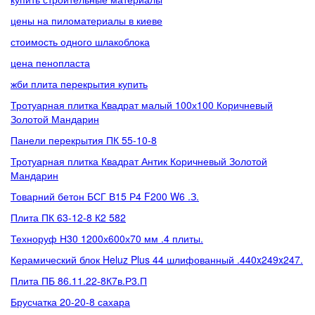
цены на пиломатериалы в киеве
стоимость одного шлакоблока
цена пенопласта
жби плита перекрытия купить
Тротуарная плитка Квадрат малый 100х100 Коричневый
Золотой Мандарин
Панели перекрытия ПК 55-10-8
Тротуарная плитка Квадрат Антик Коричневый Золотой
Мандарин
Товарний бетон БСГ В15 Р4 F200 W6 .З.
Плита ПК 63-12-8 К2 582
Техноруф Н30 1200х600х70 мм .4 плиты.
Керамический блок Heluz Plus 44 шлифованный .440x249x247.
Плита ПБ 86.11.22-8К7в.Р3.П
Брусчатка 20-20-8 сахара