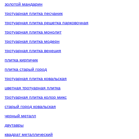
золотой мандарин
тротуарная плитка песчаник
тротуарная плитка решетка парковочная
тротуарная плитка монолит
тротуарная плитка модерн
тротуарная плитка венеция
плитка кирпичик
плитка старый город
тротуарная плитка ковальская
цветная тротуарная плитка
тротуарная плитка колор микс
старый город ковальская
черный металл
двутавры
квадрат металлический