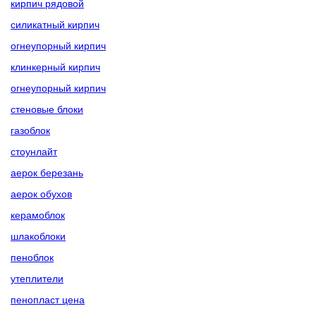
кирпич рядовой
силикатный кирпич
огнеупорный кирпич
клинкерный кирпич
огнеупорный кирпич
стеновые блоки
газоблок
стоунлайт
аерок березань
аерок обухов
керамоблок
шлакоблоки
пеноблок
утеплители
пенопласт цена