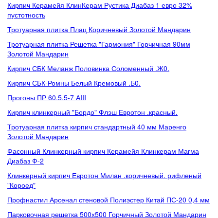
Кирпич Керамейя КлинКерам Рустика Диабаз 1 евро 32%
пустотность
Тротуарная плитка Плац Коричневый Золотой Мандарин
Тротуарная плитка Решетка "Гармония" Горчичная 90мм
Золотой Мандарин
Кирпич СБК Меланж Половинка Соломенный .Ж0.
Кирпич СБК-Ромны Белый Кремовый .Б0.
Прогоны ПР 60.5.5-7 АIII
Кирпич клинкерный "Бордо" Флэш Евротон .красный.
Тротуарная плитка кирпич стандартный 40 мм Маренго
Золотой Мандарин
Фасонный Клинкерный кирпич Керамейя Клинкерам Магма
Диабаз Ф-2
Клинкерный кирпич Евротон Милан .коричневый. рифленый
"Короед"
Профнастил Арсенал стеновой Полиэстер Китай ПС-20 0,4 мм
Парковочная решетка 500х500 Горчичный Золотой Мандарин