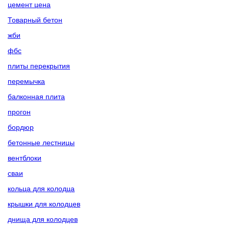
цемент цена
Товарный бетон
жби
фбс
плиты перекрытия
перемычка
балконная плита
прогон
бордюр
бетонные лестницы
вентблоки
сваи
кольца для колодца
крышки для колодцев
днища для колодцев