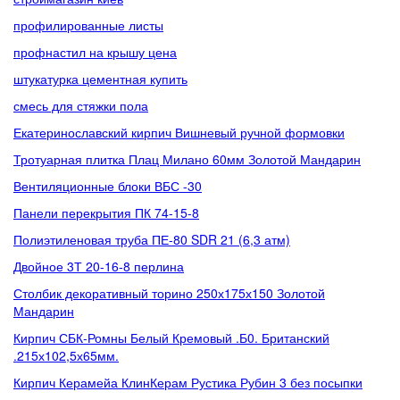
профилированные листы
профнастил на крышу цена
штукатурка цементная купить
смесь для стяжки пола
Екатеринославский кирпич Вишневый ручной формовки
Тротуарная плитка Плац Милано 60мм Золотой Мандарин
Вентиляционные блоки ВБС -30
Панели перекрытия ПК 74-15-8
Полиэтиленовая труба ПЕ-80 SDR 21 (6,3 атм)
Двойное 3Т 20-16-8 перлина
Столбик декоративный торино 250х175х150 Золотой
Мандарин
Кирпич СБК-Ромны Белый Кремовый .Б0. Британский
.215х102,5х65мм.
Кирпич Керамейа КлинКерам Рустика Рубин 3 без посыпки