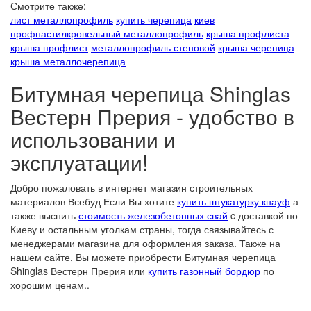
Смотрите также:
лист металлопрофиль
купить черепица
киев
профнастил
кровельный металлопрофиль
крыша профлиста
крыша профлист
металлопрофиль стеновой
крыша черепица
крыша металлочерепица
Битумная черепица Shinglas
Вестерн Прерия - удобство в
использовании и
эксплуатации!
Добро пожаловать в интернет магазин строительных
материалов Всебуд Если Вы хотите
купить штукатурку кнауф
а
также выснить
стоимость железобетонных свай
c доставкой по
Киеву и остальным уголкам страны, тогда связывайтесь с
менеджерами магазина для оформления заказа. Также на
нашем сайте, Вы можете приобрести Битумная черепица
Shinglas Вестерн Прерия или
купить газонный бордюр
по
хорошим ценам..