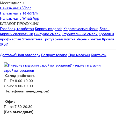
Мессенджеры
Начать чат в Viber
Начать чат в Telegram
Начать чат в WhatsApp
КАТАЛОГ ПРОДУКЦИИ
Газоблок, газобетон
Кирпич рядовой
Керамические блоки
Бетон
Кирпич силикатный
Сыпучие смеси
Строительные смеси
Кровля и
профнастил
Утеплители
Тротуарная плитка
Черный метал
Кровля
ЖБИ
Доставка\Наш автопарк
Возврат товара
Про магазин
Контакты
Интернет магазин
стройматериалов
Склад работает
:
Пн-Пт 9.00-19.00
Сб-Вс 9.00-19.00
Телефоны менеджеров
:
066 1111 444
Офис
:
Пн-вс 7:30-20:30
(Без выходных)