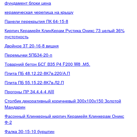
фундамент блоки цена
керамическая черепица на крышу
Панели перекрытия ПК 64-15-8
Кирпич Керамейя КлинКерам Рустика Оникс 73 целый 36%
пустотность
Двойное 3Т 20-16-8 вишня
Перемычки 5ПБ34-20-п
Товарний бетон БСГ В35 Р4 F200 W8 .М5.
Плита ПБ 48.12.22-8К7в.220/А.П
Плита ПБ 55.15.22-8К7в.Л2.П
Прогоны ПР 34.4.4-4 АIII
Столбик декоративный коричневый 300х100х150 Золотой
Мандарин
Фасонный Клинкерный кирпич Керамейя Клинкерам Оникс
Ф-2
Фалка 30-15-10 бурштин