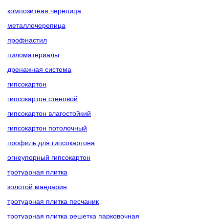
композитная черепица
металлочерепица
профнастил
пиломатериалы
дренажная система
гипсокартон
гипсокартон стеновой
гипсокартон влагостойкий
гипсокартон потолочный
профиль для гипсокартона
огнеупорный гипсокартон
тротуарная плитка
золотой мандарин
тротуарная плитка песчаник
тротуарная плитка решетка парковочная