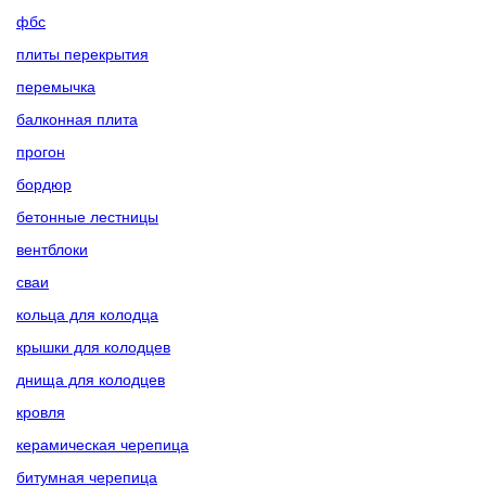
фбс
плиты перекрытия
перемычка
балконная плита
прогон
бордюр
бетонные лестницы
вентблоки
сваи
кольца для колодца
крышки для колодцев
днища для колодцев
кровля
керамическая черепица
битумная черепица