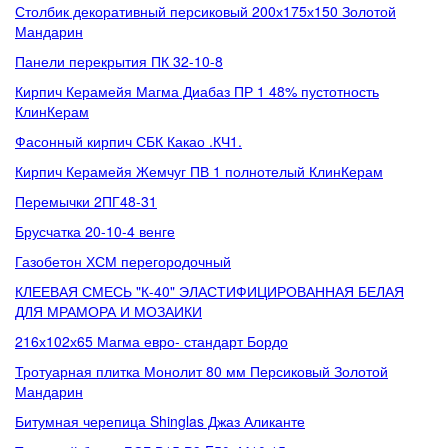
Столбик декоративный персиковый 200х175х150 Золотой
Мандарин
Панели перекрытия ПК 32-10-8
Кирпич Керамейя Магма Диабаз ПР 1 48% пустотность
КлинКерам
Фасонный кирпич СБК Какао .КЧ1.
Кирпич Керамейя Жемчуг ПВ 1 полнотелый КлинКерам
Перемычки 2ПГ48-31
Брусчатка 20-10-4 венге
Газобетон ХСМ перегородочный
КЛЕЕВАЯ СМЕСЬ "К-40" ЭЛАСТИФИЦИРОВАННАЯ БЕЛАЯ
ДЛЯ МРАМОРА И МОЗАИКИ
216х102х65 Магма евро- стандарт Бордо
Тротуарная плитка Монолит 80 мм Персиковый Золотой
Мандарин
Битумная черепица Shinglas Джаз Аликанте