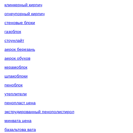
клинкерный кирпич
огнеупорный кирпич
стеновые блоки
газоблок
стоунлайт
аерок березань
аерок обухов
керамоблок
шлакоблоки
пеноблок
утеплители
пенопласт цена
экструдированный пенополистирол
минвата цена
базальтова вата