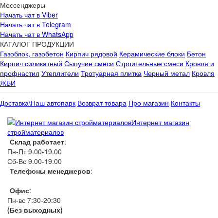
Мессенджеры
Начать чат в Viber
Начать чат в Telegram
Начать чат в WhatsApp
КАТАЛОГ ПРОДУКЦИИ
Газоблок, газобетон
Кирпич рядовой
Керамические блоки
Бетон
Кирпич силикатный
Сыпучие смеси
Строительные смеси
Кровля и
профнастил
Утеплители
Тротуарная плитка
Черный метал
Кровля
ЖБИ
Доставка\Наш автопарк
Возврат товара
Про магазин
Контакты
Интернет магазин
стройматериалов
Склад работает
:
Пн-Пт 9.00-19.00
Сб-Вс 9.00-19.00
Телефоны менеджеров
:
066 1111 444
Офис
:
Пн-вс 7:30-20:30
(Без выходных)