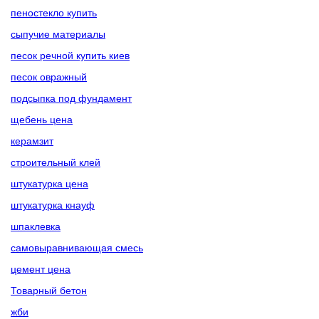
пеностекло купить
сыпучие материалы
песок речной купить киев
песок овражный
подсыпка под фундамент
щебень цена
керамзит
строительный клей
штукатурка цена
штукатурка кнауф
шпаклевка
самовыравнивающая смесь
цемент цена
Товарный бетон
жби