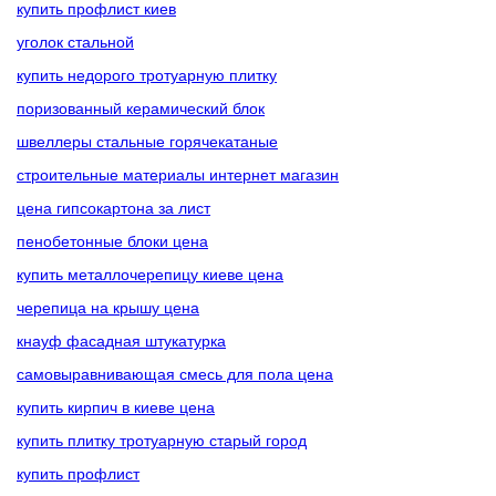
купить профлист киев
уголок стальной
купить недорого тротуарную плитку
поризованный керамический блок
швеллеры стальные горячекатаные
строительные материалы интернет магазин
цена гипсокартона за лист
пенобетонные блоки цена
купить металлочерепицу киеве цена
черепица на крышу цена
кнауф фасадная штукатурка
самовыравнивающая смесь для пола цена
купить кирпич в киеве цена
купить плитку тротуарную старый город
купить профлист