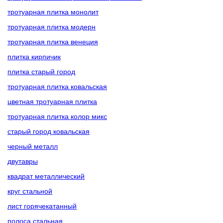
тротуарная плитка монолит
тротуарная плитка модерн
тротуарная плитка венеция
плитка кирпичик
плитка старый город
тротуарная плитка ковальская
цветная тротуарная плитка
тротуарная плитка колор микс
старый город ковальская
черный металл
двутавры
квадрат металлический
круг стальной
лист горячекатанный
полоса стальная