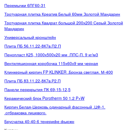
Перемычки 6ПГ60-31
Тротуарная плитка Креатив Белый 60мм Золотой Мандарин
Тротуарная плитка Квадрат большой 200х200 Серый Золотой
Мандарин
Универсальный кронштейн
Плита ПБ 56.11.22-8К7в.П2.П
Пенопласт К25, 1000х500х20 мм .ППС-П. 9 кг/м3
Вентиляционная коробочка 115х60х9 мм черная
Клинкерный кирпич FP KLINKER .Бронза светлая. М-400
Плита ПБ 83.11.22-8К7в.Р2.П
Панели перекрытия ПК 69-15-12,5
Керамический блок Porotherm 50 1.2 P+W
Кирпич Белая-Церковь одинарный фасонный .ЦФ-1.
.отбраковка лицевого.
Брусчатка 40-40-6 тенерифе фьюжн