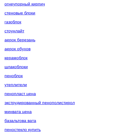
огнеупорный кирпич
стеновые блоки
газоблок
стоунлайт
аерок березань
аерок обухов
керамоблок
шлакоблоки
пеноблок
утеплители
пенопласт цена
экструдированный пенополистирол
минвата цена
базальтова вата
пеностекло купить