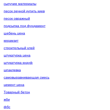
сыпучие материалы
песок речной купить киев
песок овражный
подсыпка под фундамент
щебень цена
керамзит
строительный клей
штукатурка цена
штукатурка кнауф
шпаклевка
самовыравнивающая смесь
цемент цена
Товарный бетон
жби
фбс