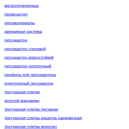
металлочерепица
профнастил
пиломатериалы
дренажная система
гипсокартон
гипсокартон стеновой
гипсокартон влагостойкий
гипсокартон потолочный
профиль для гипсокартона
огнеупорный гипсокартон
тротуарная плитка
золотой мандарин
тротуарная плитка песчаник
тротуарная плитка решетка парковочная
тротуарная плитка монолит