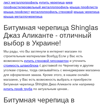
лист металлопрофиль
купить черепица
киев
профнастил
кровельный металлопрофиль
крыша профлиста
крыша профлист
металлопрофиль стеновой
крыша черепица
крыша металлочерепица
Битумная черепица Shinglas
Джаз Аликанте - отличный
выбор в Украине!
Мы рады, что Вы заглянули в интернет магазин по
строительным материалам Всебуд Если у Вас есть
возможность
купить стеновой гипсокартон
и уточнить
стоимость шлакоблока
c доставкой по Чернигову и другим
уголкам страны, тогда связывайтесь с менеджерами магазина
для оформления заказа. Кроме этого, в нашем онлайн
магазине, у Вас есть возможность выбрать и приобрести
Битумная черепица Shinglas Джаз Аликанте или например
купить проф труба
по актуальным ценам..
Битумная черепица в