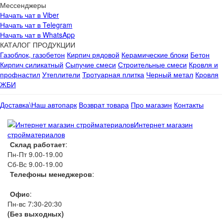
Мессенджеры
Начать чат в Viber
Начать чат в Telegram
Начать чат в WhatsApp
КАТАЛОГ ПРОДУКЦИИ
Газоблок, газобетон
Кирпич рядовой
Керамические блоки
Бетон
Кирпич силикатный
Сыпучие смеси
Строительные смеси
Кровля и
профнастил
Утеплители
Тротуарная плитка
Черный метал
Кровля
ЖБИ
Доставка\Наш автопарк
Возврат товара
Про магазин
Контакты
Интернет магазин
стройматериалов
Склад работает
:
Пн-Пт 9.00-19.00
Сб-Вс 9.00-19.00
Телефоны менеджеров
:
066 1111 444
Офис
:
Пн-вс 7:30-20:30
(Без выходных)