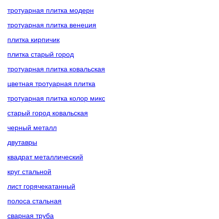
тротуарная плитка модерн
тротуарная плитка венеция
плитка кирпичик
плитка старый город
тротуарная плитка ковальская
цветная тротуарная плитка
тротуарная плитка колор микс
старый город ковальская
черный металл
двутавры
квадрат металлический
круг стальной
лист горячекатанный
полоса стальная
сварная труба