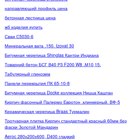
направляющий профиль цена
бетонная лестница цена
жб изделия купить
Сваи С5030-6
Минеральная вата .150. Izovat 30
Битумная черепица Shinglas Кантри Индиана
Товарний бетон БСГ В40 Р3 F200 W8 .М10,15.
Табулярный глинозем
Панели перекрытия ПК 65-10-8
Битумная черепица Docke коллекция Ницца Каштан
Кирпич фасонный Палермо Евротон .клинкерный. ВФ-5
Керамическая черепица Braas Турмалин
Тротуарная плитка Кирпич стандартный красный 60мм без
фаски Золотой Мандарин
Aeroc 280х200х600, D400 гладкий