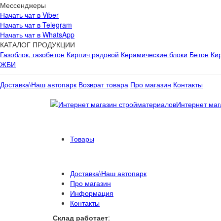
Мессенджеры
Начать чат в Viber
Начать чат в Telegram
Начать чат в WhatsApp
КАТАЛОГ ПРОДУКЦИИ
Газоблок, газобетон
Кирпич рядовой
Керамические блоки
Бетон
Ки
ЖБИ
Доставка\Наш автопарк
Возврат товара
Про магазин
Контакты
Интернет маг
Товары
Доставка\Наш автопарк
Про магазин
Информация
Контакты
Склад работает
: