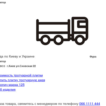
ятор
да по Киеву и Украине
Фура
ятор
воз
г.Киев ул.Сновская 22
тоимость тротуарной плитки
упить плитку тротуарную киев
ирпич марка 125
 б изделия
аза товара, свяжитесь с менеджером по телефону
066 1111 444