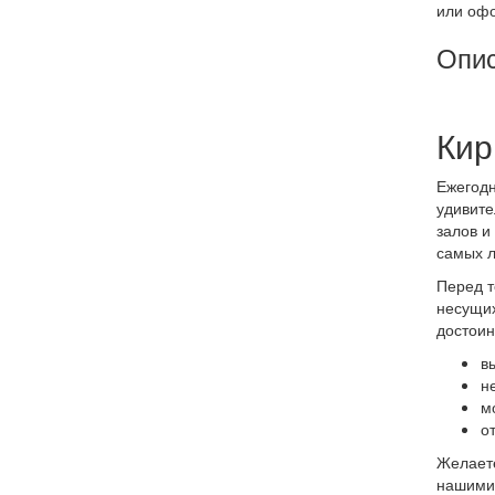
или офо
Опи
Кир
Ежегодн
удивите
залов и
самых л
Перед т
несущих
достоин
в
н
м
о
Желаете
нашими 