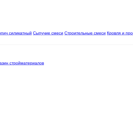
рпич силикатный
Сыпучие смеси
Строительные смеси
Кровля и пр
азин стройматериалов