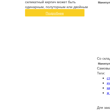
силикатный кирпич может быть
Манипул
одинарным, полуторным или двойным
Подробнее
Со скла
Манипул
Самовы
Теги:
с
к
к
ж
Для зак