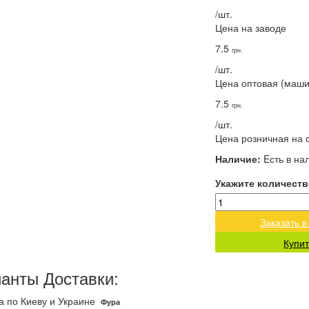
/шт.
Цена на заводе
7.5
грн.
/шт.
Цена оптовая (маш
7.5
грн.
/шт.
Цена розничная на 
Наличие:
Eсть в на
Укажите количеств
Заказать в
Купит
анты Доставки:
а по Киеву и Украине
Фура