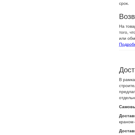
срок.
Возв
На това
того, ч
или обм
Подроб
Дост
В рамка
строите
предлаг
отдельн
Самовы
Доставк
краном-
Достав