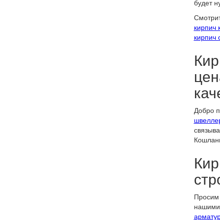
будет н
Смотрит
кирпич 
кирпич 
Кир
цен
кач
Добро п
швелле
связыва
Кошланы
Кир
стр
Просим 
нашими 
арматур