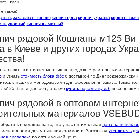
ужен кран.
е также:
купить
заказывать кирпич
кирпич цена
кирпич украина
кирпич шамо
огнеупорный
кирпич шамотный
пич рядовой Кошланы м125 Вин
а в Киеве и других городах Укр
ества!
ожаловать в интернет магазин по продаже строительных материал
р
и узнать
стоимость блока фбс
c доставкой по Днепродзержинску и
йтесь с нашими менедежерами для оформления заказа. Также толь
 м125 Винницкая обл , а также
купить перемычку ж б
по хорошим ц
пич рядовой в оптовом интерне
оительных материалов VSEBU
обратить внимание на то, что у нас оптимальная
цена на пеноплас
менеджерами для уточнения стоимости. Заказывая
утеплитель дл
ная проволока
по оптимальной цене.