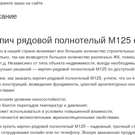
рмите заказ на сайте
сание
пич рядовой полнотелый М125 
о в нашей стране возникает все большее количество строительных
льно, так как возводится большое количество различных ЖК, поме
 т.д. Независимо от типа объекта недвижимости, всегда необходим
учших решений — кирпич рядовой полнотелый М125 по доступной
ем, как заказать кирпич рядовой полнотелый М125, учтите, что он
 конструкций, возведения фундамента, цоколей архитектурных ко
ствами:
ысоким уровнем износостойкости;
е боится перепадов температур и давления;
ожет использоваться в условиях повышенной влажности;
тличается великолепными звукоизоляционными свойствами.
 купить кирпич рядовой полнотелый М125 – надежный, прочный ст
сотрудниками онлайн или по телефону. Вскоре заказанная продукц