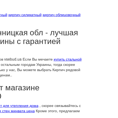
тный
кирпич силикатный
кирпич облицовочный
ницкая обл - лучшая
аины с гарантией
ов vsebud.ua Если Вы мечаете
купить стальной
 остальным городам Украины, тогда скорее
ко у нас, Вы можете выбрать Кирпич рядовой
енам..
т магазине
D
т для утепления дома
, скорее связывайтесь с
я стен минвата цена
Кроме этого, предлагаем