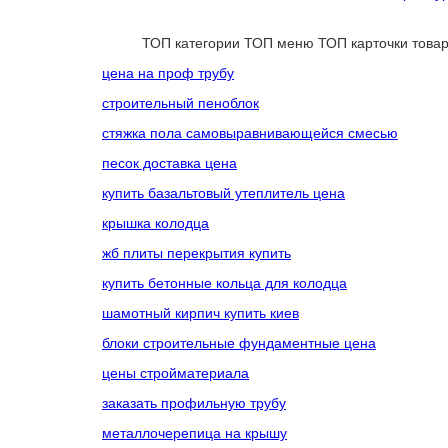
ТОП категории
ТОП меню
ТОП карточки това
цена на проф трубу
строительный пеноблок
стяжка пола самовыравнивающейся смесью
песок доставка цена
купить базальтовый утеплитель цена
крышка колодца
жб плиты перекрытия купить
купить бетонные кольца для колодца
шамотный кирпич купить киев
блоки строительные фундаментные цена
цены стройматериала
заказать профильную трубу
металлочерепица на крышу