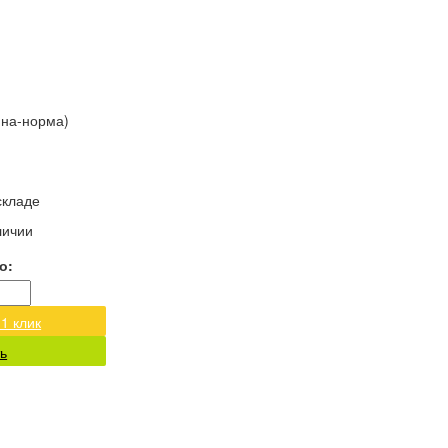
ина-норма)
складе
личии
о:
 1 клик
ь