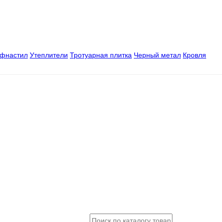
офнастил
Утеплители
Тротуарная плитка
Черный метал
Кровля